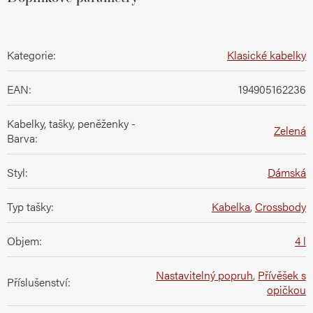
Kategorie
:
Klasické kabelky
EAN
:
194905162236
Kabelky, tašky, peněženky -
Zelená
Barva
:
Styl
:
Dámská
Typ tašky
:
Kabelka
,
Crossbody
Objem
:
4 l
Nastavitelný popruh
,
Přívěšek s
Příslušenství
:
opičkou