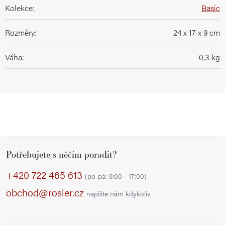
Kolekce
:
Basic
Rozměry
:
24 x 17 x 9 cm
Váha
:
0,3 kg
Z
Potřebujete s něčím poradit?
á
p
+420 722 465 613
(po-pá: 9:00 - 17:00)
a
obchod@rosler.cz
napište nám kdykoliv
t
í