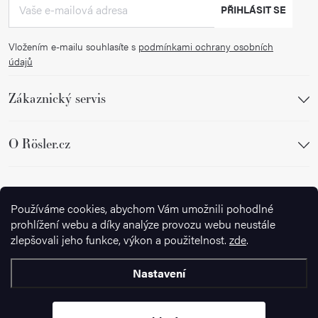
PŘIHLÁSIT SE
Vložením e-mailu souhlasíte s
podmínkami ochrany osobních
údajů
Zákaznický servis
O Rösler.cz
Sledujte nás
Používáme cookies, abychom Vám umožnili pohodlné
prohlížení webu a díky analýze provozu webu neustále
zlepšovali jeho funkce, výkon a použitelnost.
zde
.
Nastavení
Copyright 2026
Ignazrosler.cz
. Všechna práva vyhrazena.
Upravit
nastavení cookies