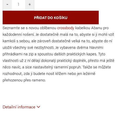
cena:
−
+
PŘIDAT DO KOŠÍKU
Seznamte se s novou oblíbenou
crossbody
kabelkou Abanu pro
každodenní nošení. Je dostatečně malá na to, abyste si ji mohli vzít
kamkoli s sebou, ale zároveň dostatečně velká na to, abyste do ní
uložili všechny své nezbytnosti. Je vybavena dvěma hlavními
přihrádkami na zip a spoustou dalších praktických kapes. Tyto
vlastnosti už z ní dělají dokonalý praktický doplněk, přesto má ještě
něco navíc, a sice nastavitelný ramenní popruh. Takže se můžete
rozhodnout, zda ji budete nosit křížem nebo jen ležérně
přehozenou přes rameno.
Detailní informace