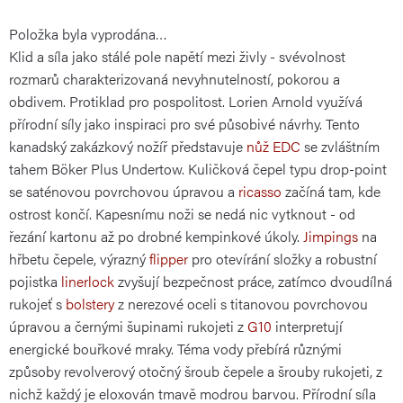
Položka byla vyprodána…
cena:
Klid a síla jako stálé pole napětí mezi živly - svévolnost
rozmarů charakterizovaná nevyhnutelností, pokorou a
obdivem. Protiklad pro pospolitost. Lorien Arnold využívá
přírodní síly jako inspiraci pro své působivé návrhy. Tento
kanadský zakázkový nožíř představuje
nůž EDC
se zvláštním
tahem Böker Plus Undertow. Kuličková čepel typu drop-point
se saténovou povrchovou úpravou a
ricasso
začíná tam, kde
ostrost končí. Kapesnímu noži se nedá nic vytknout - od
řezání kartonu až po drobné kempinkové úkoly.
Jimpings
na
hřbetu čepele, výrazný
flipper
pro otevírání složky a robustní
pojistka
linerlock
zvyšují bezpečnost práce, zatímco dvoudílná
rukojeť s
bolstery
z nerezové oceli s titanovou povrchovou
úpravou a černými šupinami rukojeti z
G10
interpretují
energické bouřkové mraky. Téma vody přebírá různými
způsoby revolverový otočný šroub čepele a šrouby rukojeti, z
nichž každý je eloxován tmavě modrou barvou. Přírodní síla