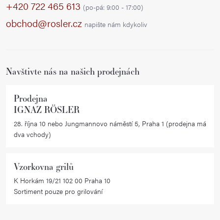
p
+420 722 465 613
(po-pá: 9:00 - 17:00)
a
obchod@rosler.cz
napište nám kdykoliv
t
í
Navštivte nás na našich prodejnách
Prodejna
IGNAZ RÖSLER
28. října 10 nebo Jungmannovo náměstí 5, Praha 1 (prodejna má
dva vchody)
Vzorkovna grilů
K Horkám 19/21 102 00 Praha 10
Sortiment pouze pro grilování