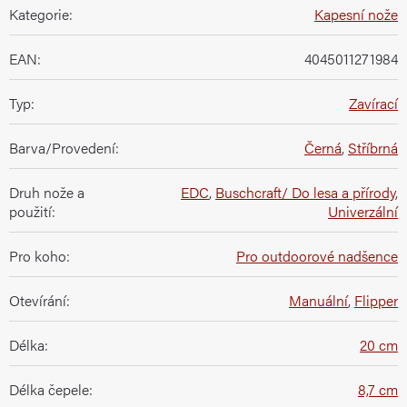
Kategorie
:
Kapesní nože
EAN
:
4045011271984
Typ
:
Zavírací
Barva/Provedení
:
Černá
,
Stříbrná
Druh nože a
EDC
,
Buschcraft/ Do lesa a přírody
,
použití
:
Univerzální
Pro koho
:
Pro outdoorové nadšence
Otevírání
:
Manuální
,
Flipper
Délka
:
20 cm
Délka čepele
:
8,7 cm