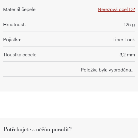
Materiál čepele
:
Nerezová ocel D2
Hmotnost
:
125 g
Pojistka
:
Liner Lock
Tloušťka čepele
:
3,2 mm
Položka byla vyprodána…
Z
Potřebujete s něčím poradit?
á