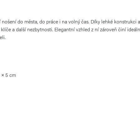
 nošení do města, do práce i na volný čas. Díky lehké konstruk
líče a další nezbytnosti. Elegantní vzhled z ní zároveň činí ideál
li.
5 × 5 cm