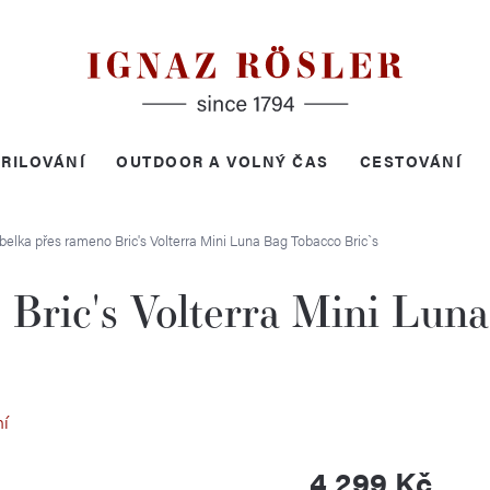
RILOVÁNÍ
OUTDOOR A VOLNÝ ČAS
CESTOVÁNÍ
belka přes rameno Bric's Volterra Mini Luna Bag Tobacco
Bric`s
 Bric's Volterra Mini Lun
ní
4 299 Kč