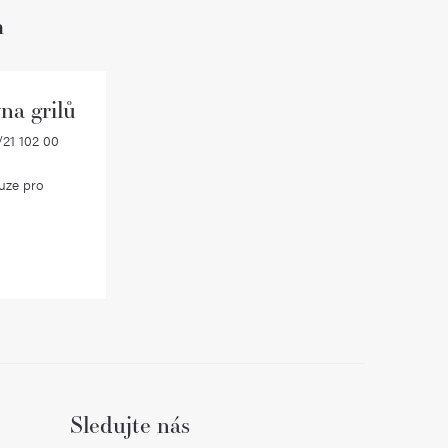
h
na grilů
21 102 00
uze pro
Sledujte nás