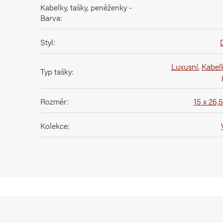
Kabelky, tašky, peněženky -
Barva
:
Styl
:
Luxusní
,
Kabel
Typ tašky
:
Rozměr
:
15 x 26,
Kolekce
: