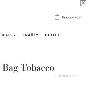
Nákupní
Prázdný košík
košík
BEAUTY
ZNAČKY
OUTLET
a Bag Tobacco
BOO05957.003