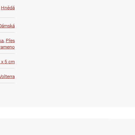
Hnědá
Dámská
ka
,
Přes
rameno
5 x 5 cm
Volterra