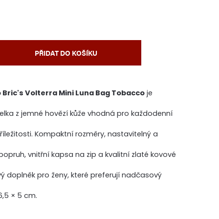
PŘIDAT DO KOŠÍKU
Bric's Volterra Mini Luna Bag Tobacco
je
lka z jemné hovězí kůže vhodná pro každodenní
říležitosti. Kompaktní rozměry, nastavitelný a
pruh, vnitřní kapsa na zip a kvalitní zlaté kovové
lový doplněk pro ženy, které preferují nadčasový
6,5 × 5 cm.