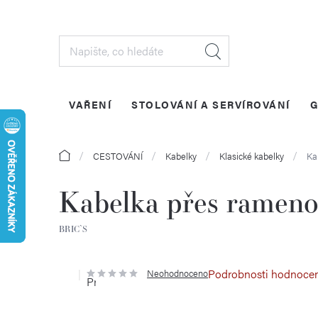
Přejít
na
obsah
VAŘENÍ
STOLOVÁNÍ A SERVÍROVÁNÍ
G
Domů
CESTOVÁNÍ
Kabelky
Klasické kabelky
Ka
Kabelka přes rameno
BRIC`S
Podrobnosti hodnoce
Neohodnoceno
Průměrné
hodnocení
produktu
je
0,0