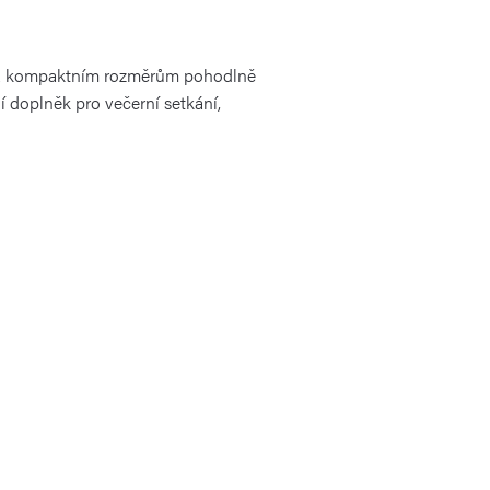
ci a kompaktním rozměrům pohodlně
ní doplněk pro večerní setkání,