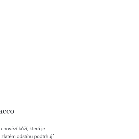
acco
hovězí kůží, která je
m zlatém odstínu podtrhují