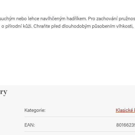
suchým nebo lehce navlhčeným hadříkem. Pro zachování pružnos
i o přírodní kůži. Chraňte před dlouhodobým působením vlhkosti,
ry
Kategorie
:
Klasické 
EAN
:
8016623