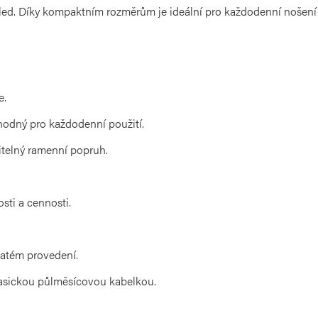
ed. Díky kompaktním rozměrům je ideální pro každodenní nošení i v
e.
hodný pro každodenní použití.
itelný ramenní popruh.
sti a cennosti.
latém provedení.
lasickou půlměsícovou kabelkou.