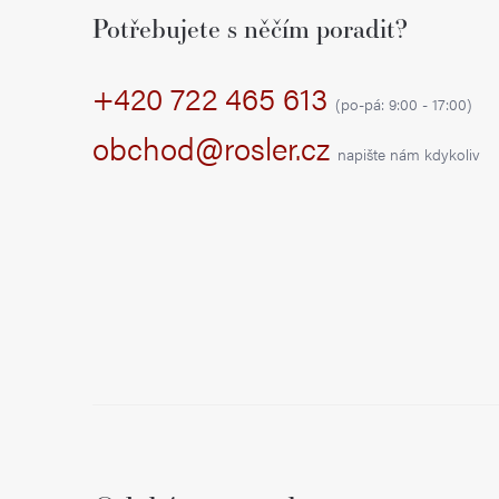
á
Potřebujete s něčím poradit?
p
+420 722 465 613
a
(po-pá: 9:00 - 17:00)
t
obchod@rosler.cz
napište nám kdykoliv
í