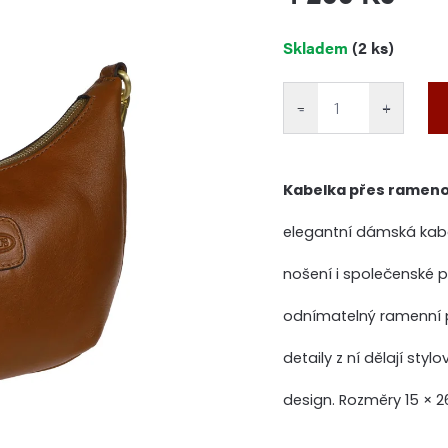
Měrná
Skladem
(2 ks)
cena:
−
+
Kabelka přes rameno 
elegantní dámská kabe
nošení i společenské p
odnímatelný ramenní po
detaily z ní dělají sty
design. Rozměry 15 × 2