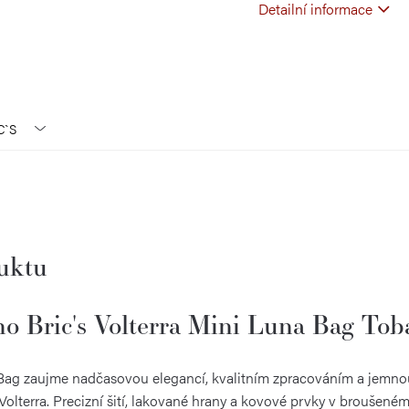
Detailní informace
C`S
duktu
o Bric's Volterra Mini Luna Bag Tob
 Bag zaujme nadčasovou elegancí, kvalitním zpracováním a jemnou 
 Volterra. Precizní šití, lakované hrany a kovové prvky v broušené