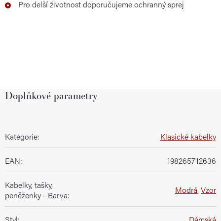
Pro delší životnost doporučujeme ochranný sprej
Doplňkové parametry
Kategorie
:
Klasické kabelky
EAN
:
198265712636
Kabelky, tašky,
Modrá
,
Vzor
peněženky - Barva
:
Styl
:
Dámská