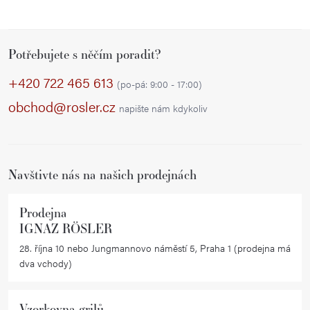
Z
Potřebujete s něčím poradit?
á
p
+420 722 465 613
(po-pá: 9:00 - 17:00)
a
obchod@rosler.cz
napište nám kdykoliv
t
í
Navštivte nás na našich prodejnách
Prodejna
IGNAZ RÖSLER
28. října 10 nebo Jungmannovo náměstí 5, Praha 1 (prodejna má
dva vchody)
Vzorkovna grilů