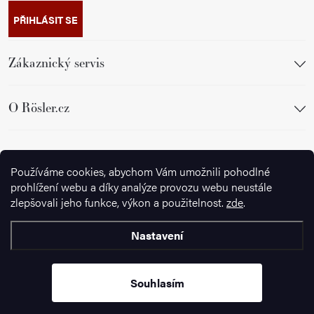
PŘIHLÁSIT SE
Zákaznický servis
O Rösler.cz
Sledujte nás
Používáme cookies, abychom Vám umožnili pohodlné
prohlížení webu a díky analýze provozu webu neustále
zlepšovali jeho funkce, výkon a použitelnost.
zde
.
Nastavení
Copyright 2026
Ignazrosler.cz
. Všechna práva vyhrazena.
Upravit
nastavení cookies
Souhlasím
Vytvořil Shoptet Premium