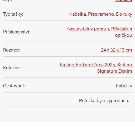
Typ tašky
:
Kabelka
,
Přes rameno
,
Do ruky
Nastavitelný popruh
,
Přívěšek s
Příslušenství
:
opičkou
Rozměr
:
24 x 32 x 13 cm
Kipling Podzim/Zima 2025
,
Kipling
Kolekce
:
Signature Denim
Cestování
:
Kabelky
Položka byla vyprodána…