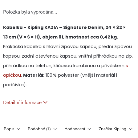
Položka byla vyprodána…
cena:
Kabelka – Kipling KAZIA – Signature Denim, 24 × 32 ×
13 cm (V × Š × H), objem 6 l, hmotnost cca 0,42 kg.
Praktická kabelka s hlavní zipovou kapsou, přední zipovou
kapsou, zadní otevřenou kapsou, vnitřní přihrádkou na zip,
přihrádkou na telefon, klíčovou karabinou a přívěskem
s
opičkou
.
Materiál:
100 % polyester (vnější materiál i
podšívka).
Detailní informace
Popis
Podobné (1)
Hodnocení
Značka
Kipling