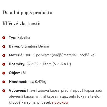
Detailní popis produktu
Klíčové vlastnosti:
Typ:
kabelka
Barva:
Signature Denim
Materiál:
100 % polyester (vnější materiál i podšívka)
Rozměry:
24 × 32 × 13 cm (V × Š × H)
Objem:
6 l
Hmotnost:
cca 0,42 kg
Vybavení:
hlavní zipová kapsa, přední zipová kapsa, zadní
otevřená kapsa, vnitřní kapsa na zip, přihrádka na telefon,
klíčová karabina, přívěsek
s opičkou