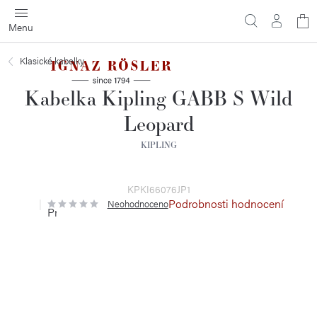
Přejít
N
na
obsah
ko
Klasické kabelky
Kabelka Kipling GABB S Wild
Leopard
KIPLING
KPKI66076JP1
Podrobnosti hodnocení
Neohodnoceno
Průměrné
hodnocení
produktu
je
0,0
z
5
hvězdiček.