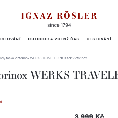
RILOVÁNÍ
OUTDOOR A VOLNÝ ČAS
CESTOVÁNÍ
ody taška Victorinox WERKS TRAVELER 7.0 Black
Victorinox
ctorinox WERKS TRAVELE
ní
3 999 Kč