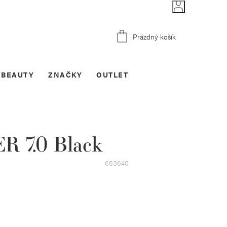
Nákupní
Prázdný košík
košík
BEAUTY
ZNAČKY
OUTLET
R 7.0 Black
653640