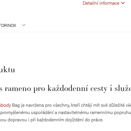
Detailní informace
TORINOX
duktu
s rameno pro každodenní cesty i služ
sbody
Bag je navržena pro všechny, kteří chtějí mít své důležité 
 promyšlenému uspořádání a nastavitelnému ramennímu popruhu n
kou dopravou i při každodenním dojíždění do práce.