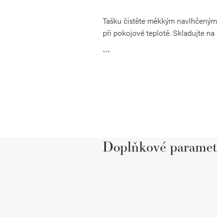
Tašku čistěte měkkým navlhčeným h
při pokojové teplotě. Skladujte n
```
Doplňkové paramet