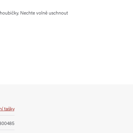
í houbičky. Nechte volně uschnout
í tašky
0300485