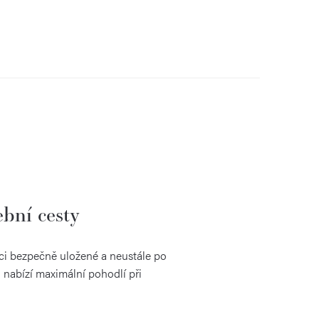
ební cesty
věci bezpečně uložené a neustále po
abízí maximální pohodlí při