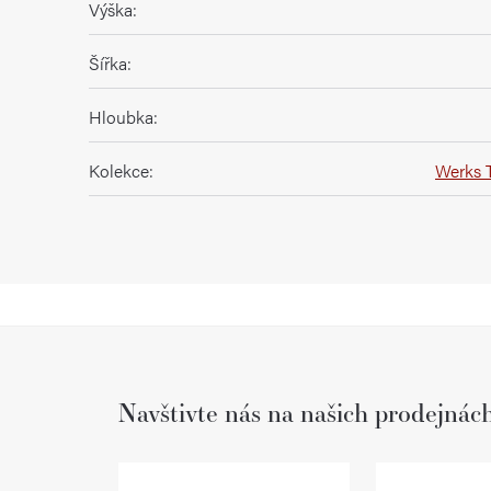
Výška
:
Šířka
:
Hloubka
:
Kolekce
:
Werks T
Navštivte nás na našich prodejnác