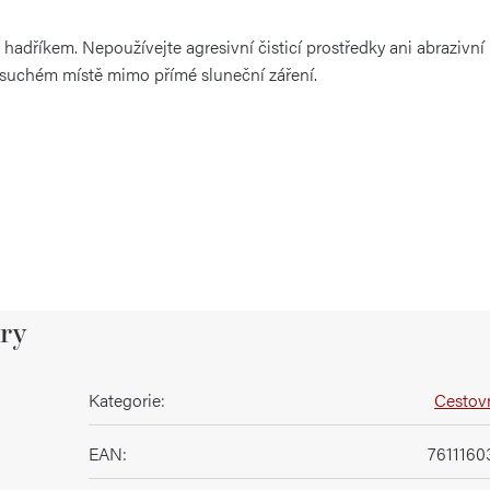
adříkem. Nepoužívejte agresivní čisticí prostředky ani abrazivn
a suchém místě mimo přímé sluneční záření.
ry
Kategorie
:
Cestovn
EAN
:
761116