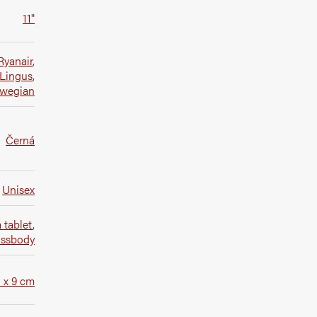
11"
Ryanair
,
 Lingus
,
wegian
Černá
Unisex
 tablet
,
ossbody
3 x 9 cm