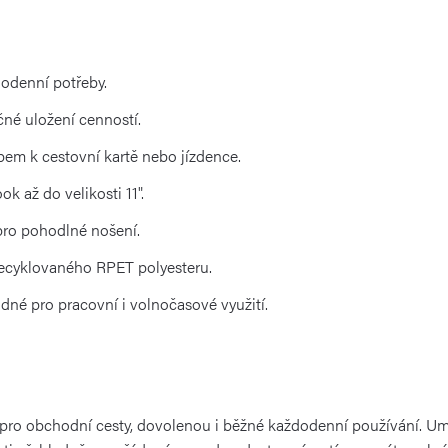
odenní potřeby.
čné uložení cenností.
pem k cestovní kartě nebo jízdence.
k až do velikosti 11".
pro pohodlné nošení.
recyklovaného RPET polyesteru.
dné pro pracovní i volnočasové využití.
 pro obchodní cesty, dovolenou i běžné každodenní používání. Umo