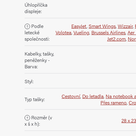
Úhlopříčka
displeje
:
Podle
EasyJet
,
Smart Wings
,
Wizzair
,
?
letecké
Volotea
,
Vueling
,
Brussels Airlines
,
Aer
společnosti
:
Jet2.com
,
Nor
Kabelky, tašky,
peněženky -
Barva
:
Styl
:
Cestovní
,
Do letadla
,
Na notebook a
Typ tašky
:
Přes rameno
,
Cr
Rozměr (v
?
28 x 2
x š x h)
: