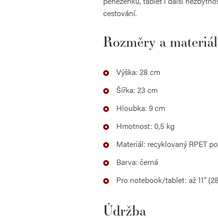
peněženku, tablet i další nezbyt
cestování.
Rozměry a materiál
Výška: 28 cm
Šířka: 23 cm
Hloubka: 9 cm
Hmotnost: 0,5 kg
Materiál: recyklovaný RPET po
Barva: černá
Pro notebook/tablet: až 11" (2
Údržba