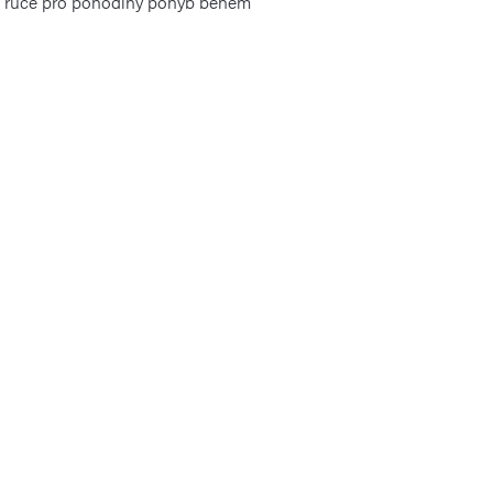
né ruce pro pohodlný pohyb během