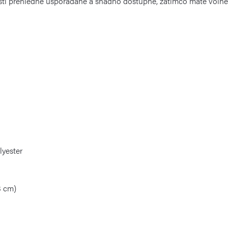
nosti přehledně uspořádané a snadno dostupné, zatímco máte vol
lyester
8 cm)