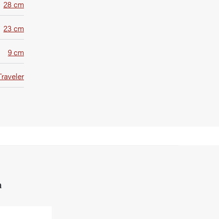
28 cm
23 cm
9 cm
raveler
h