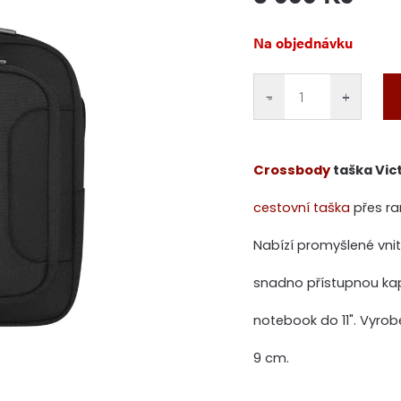
Měrná
Na objednávku
cena:
−
+
Crossbody
taška Vic
cestovní taška
přes ra
Nabízí promyšlené vnit
snadno přístupnou kap
notebook do 11". Vyrob
9 cm.