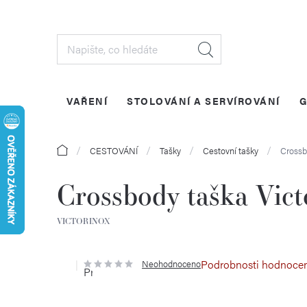
Přejít
na
obsah
VAŘENÍ
STOLOVÁNÍ A SERVÍROVÁNÍ
G
Domů
CESTOVÁNÍ
Tašky
Cestovní tašky
Crossb
Crossbody taška Vi
VICTORINOX
Podrobnosti hodnoce
Neohodnoceno
Průměrné
hodnocení
produktu
je
0,0