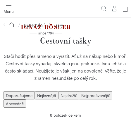
Přejít
N
na
obsah
ko
Domů
CESTOVÁNÍ
Tašky
Cestovní tašky
Stačí hodit přes rameno a vyrazit. Ať už na nákup nebo k moři.
Cestovní tašky vypadají skvěle a jsou praktické. Jsou lehké a
často skládací. Neužijete je však jen na dovolené. Věřte, že je
z ramen nesundáte po celý rok.
Ř
Doporučujeme
Nejlevnější
Nejdražší
Nejprodávanější
a
Abecedně
z
8
položek celkem
e
n