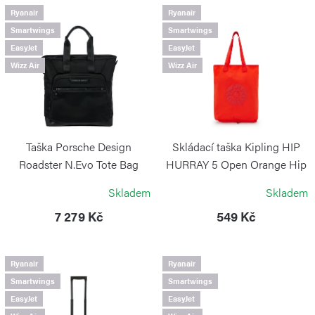
í
V
Ryanair
Ryanair
p
Smartwings
Smartwings
ý
EasyJet
EasyJet
r
p
Wizz Air
Wizz Air
o
i
d
s
u
p
k
r
Taška Porsche Design
Skládací taška Kipling HIP
t
o
Roadster N.Evo Tote Bag
HURRAY 5 Open Orange Hip
Black
ů
KIPLING
d
Skladem
Skladem
PORSCHE DESIGN
u
7 279 Kč
549 Kč
k
t
Ryanair
Ryanair
ů
Smartwings
Smartwings
EasyJet
EasyJet