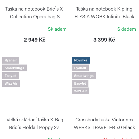
Taška na notebook Bric`s X-
Taška na notebook Kipling
Collection Opera bag S
ELYSIA WORK Infinite Black
Ocean Blue
KIPLING
Skladem
Skladem
BRIC´S
2 949 Kč
3 399 Kč
Ryanair
Novinka
Smartwings
Ryanair
EasyJet
Smartwings
Wizz Air
EasyJet
Wizz Air
Velká skládací taška X-Bag
Crossbody taška Victorinox
Bric`s Holdall Poppy 2v1
WERKS TRAVELER 7.0 Black
BRIC`S
VICTORINOX