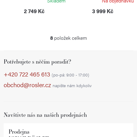
Skladem
Na objednávku
2 749 Kč
3 999 Kč
8
položek celkem
O
v
Z
l
Potřebujete s něčím poradit?
á
á
p
d
+420 722 465 613
(po-pá: 9:00 - 17:00)
a
a
obchod@rosler.cz
napište nám kdykoliv
c
t
í
í
p
r
Navštivte nás na našich prodejnách
v
k
Prodejna
y