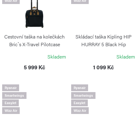
Wizz Air
Wizz Air
Cestovní taška na kolečkách
Skládací taška Kipling HIP
Bric`s X-Travel Pilotcase
HURRAY 5 Black Hip
Ocean Blue
KIPLING
Skladem
Skladem
BRIC´S
5 999 Kč
1 099 Kč
Ryanair
Ryanair
Smartwings
Smartwings
EasyJet
EasyJet
Wizz Air
Wizz Air