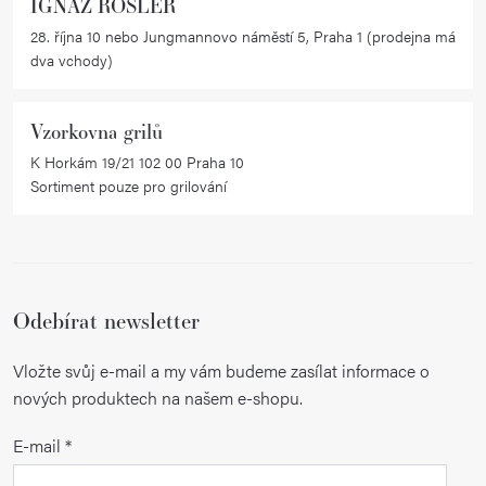
IGNAZ RÖSLER
v
28. října 10 nebo Jungmannovo náměstí 5, Praha 1 (prodejna má
ý
dva vchody)
p
i
Vzorkovna grilů
s
K Horkám 19/21 102 00 Praha 10
u
Sortiment pouze pro grilování
Odebírat newsletter
Vložte svůj e-mail a my vám budeme zasílat informace o
nových produktech na našem e-shopu.
E-mail