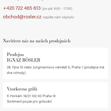
p
+420 722 465 613
(po-pá: 9:00 - 17:00)
a
obchod@rosler.cz
napište nám kdykoliv
t
í
Navštivte nás na našich prodejnách
Prodejna
IGNAZ RÖSLER
28. října 10 nebo Jungmannovo náměstí 5, Praha 1 (prodejna má
dva vchody)
Vzorkovna grilů
K Horkám 19/21 102 00 Praha 10
Sortiment pouze pro grilování