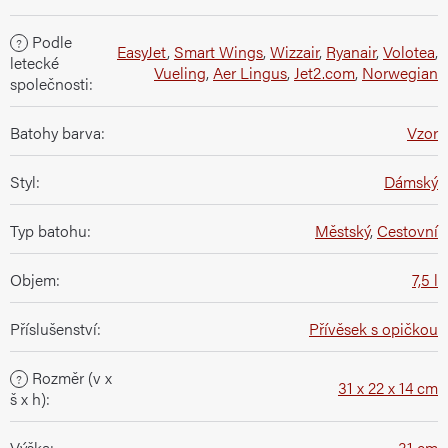
Podle
?
EasyJet
,
Smart Wings
,
Wizzair
,
Ryanair
,
Volotea
,
letecké
Vueling
,
Aer Lingus
,
Jet2.com
,
Norwegian
společnosti
:
Batohy barva
:
Vzor
Styl
:
Dámský
Typ batohu
:
Městský
,
Cestovní
Objem
:
7,5 l
Příslušenství
:
Přívěsek s opičkou
Rozměr (v x
?
31 x 22 x 14 cm
š x h)
:
Výška
:
31 cm