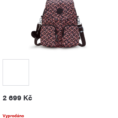
2 699 Kč
Měrná
Vyprodáno