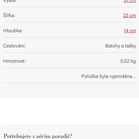
Šířka
:
22 cm
Hloubka
:
14 cm
Cestování
:
Batohy a tašky
Hmotnost
:
0,52 kg
Položka byla vyprodána…
Z
Potřebujete s něčím poradit?
á