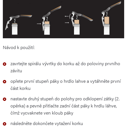
Návod k použití:
zavrtejte spirálu vývrtky do korku až do poloviny prvního
závitu
opřete první stupeň páky o hrdlo lahve a vytáhněte první
část korku
nastavte druhý stupeň do polohy pro odklopení zátky (2.
opěrka) a pevně přitlačte zadní část páky k hrdlu láhve,
čímž vycvaknete ven kloub páky
následněte dokončete vytažení korku