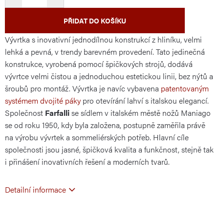
PŘIDAT DO KOŠÍKU
Vývrtka s inovativní jednodílnou konstrukcí z hliníku, velmi
lehká a pevná, v trendy barevném provedení. Tato jedinečná
konstrukce, vyrobená pomocí špičkových strojů, dodává
vývrtce velmi čistou a jednoduchou estetickou linii, bez nýtů a
šroubů pro montáž. Vývrtka je navíc vybavena
patentovaným
systémem dvojité páky
pro otevírání lahví s italskou elegancí.
Společnost
Farfalli
se sídlem v italském městě nožů Maniago
se od roku 1950, kdy byla založena, postupně zaměřila právě
na výrobu vývrtek a sommeliérských potřeb. Hlavní cíle
společnosti jsou jasné, špičková kvalita a funkčnost, stejně tak
i přinášení inovativních řešení a moderních tvarů.
Detailní informace