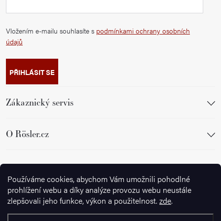
Vložením e-mailu souhlasíte s
podmínkami ochrany osobních
údajů
PŘIHLÁSIT SE
Zákaznický servis
O Rösler.cz
Sledujte nás
Používáme cookies, abychom Vám umožnili pohodlné
prohlížení webu a díky analýze provozu webu neustále
zlepšovali jeho funkce, výkon a použitelnost.
zde
.