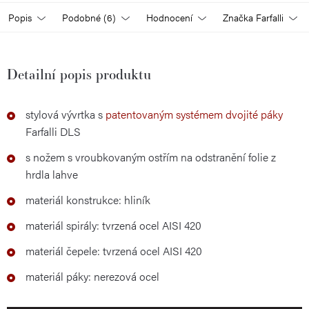
Popis
Podobné (6)
Hodnocení
Značka
Farfalli
Detailní popis produktu
stylová vývrtka s
patentovaným systémem dvojité páky
Farfalli DLS
s nožem s vroubkovaným ostřím na odstranění folie z
hrdla lahve
materiál konstrukce: hliník
materiál spirály: tvrzená ocel AISI 420
materiál čepele: tvrzená ocel AISI 420
materiál páky: nerezová ocel