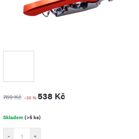
538 Kč
769 Kč
–30 %
Měrná
Skladem
(>5 ks)
cena:
−
+