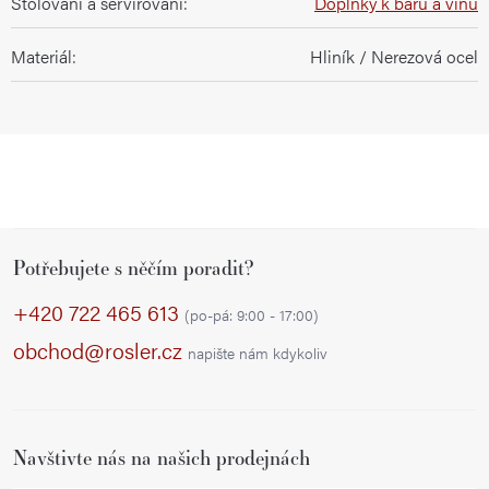
Stolování a servírování
:
Doplňky k baru a vínu
Materiál
:
Hliník / Nerezová ocel
Z
Potřebujete s něčím poradit?
á
p
+420 722 465 613
(po-pá: 9:00 - 17:00)
a
obchod@rosler.cz
napište nám kdykoliv
t
í
Navštivte nás na našich prodejnách