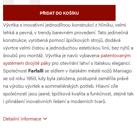
PŘIDAT DO KOŠÍKU
Vývrtka s inovativní jednodílnou konstrukcí z hliníku, velmi
lehká a pevná, v trendy barevném provedení. Tato jedinečná
konstrukce, vyrobená pomocí špičkových strojů, dodává
vývrtce velmi čistou a jednoduchou estetickou linii, bez nýtů a
šroubů pro montáž. Vývrtka je navíc vybavena
patentovaným
systémem dvojité páky
pro otevírání lahví s italskou elegancí.
Společnost
Farfalli
se sídlem v italském městě nožů Maniago
se od roku 1950, kdy byla založena, postupně zaměřila právě
na výrobu vývrtek a sommeliérských potřeb. Hlavní cíle
společnosti jsou jasné, špičková kvalita a funkčnost, stejně tak
i přinášení inovativních řešení a moderních tvarů.
Detailní informace