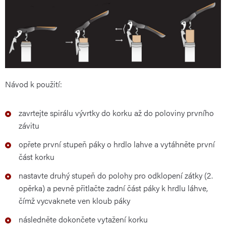
Návod k použití:
zavrtejte spirálu vývrtky do korku až do poloviny prvního
závitu
opřete první stupeň páky o hrdlo lahve a vytáhněte první
část korku
nastavte druhý stupeň do polohy pro odklopení zátky (2.
opěrka) a pevně přitlačte zadní část páky k hrdlu láhve,
čímž vycvaknete ven kloub páky
následněte dokončete vytažení korku