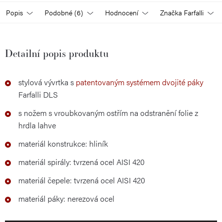
Popis
Podobné (6)
Hodnocení
Značka
Farfalli
Detailní popis produktu
stylová vývrtka s
patentovaným systémem dvojité páky
Farfalli DLS
s nožem s vroubkovaným ostřím na odstranění folie z
hrdla lahve
materiál konstrukce: hliník
materiál spirály: tvrzená ocel AISI 420
materiál čepele: tvrzená ocel AISI 420
materiál páky: nerezová ocel