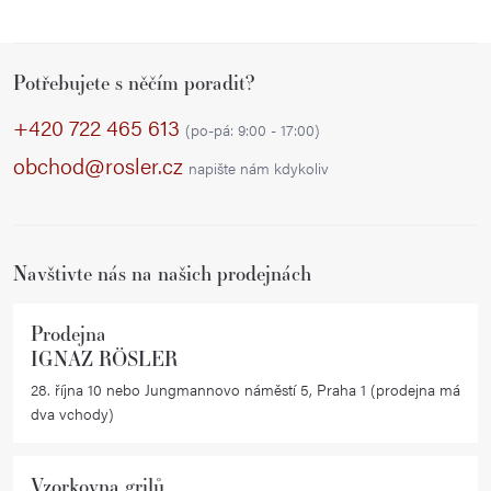
Z
Potřebujete s něčím poradit?
á
p
+420 722 465 613
(po-pá: 9:00 - 17:00)
a
obchod@rosler.cz
napište nám kdykoliv
t
í
Navštivte nás na našich prodejnách
Prodejna
IGNAZ RÖSLER
28. října 10 nebo Jungmannovo náměstí 5, Praha 1 (prodejna má
dva vchody)
Vzorkovna grilů