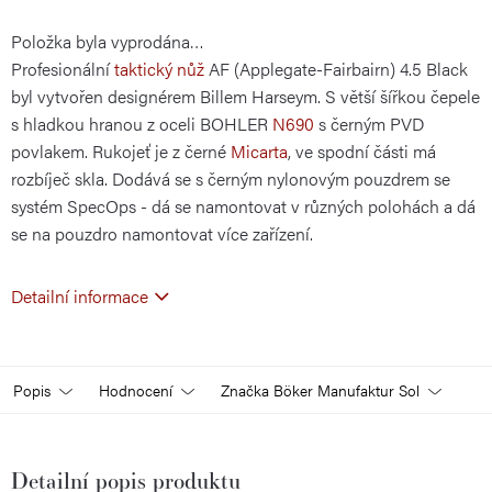
Položka byla vyprodána…
cena:
Profesionální
taktický nůž
AF (Applegate-Fairbairn) 4.5 Black
byl vytvořen designérem Billem Harseym. S větší šířkou čepele
s hladkou hranou z oceli BOHLER
N690
s černým PVD
povlakem. Rukojeť je z černé
Micarta
, ve spodní části má
rozbíječ skla. Dodává se s černým nylonovým pouzdrem se
systém SpecOps - dá se namontovat v různých polohách a dá
se na pouzdro namontovat více zařízení.
Detailní informace
Popis
Hodnocení
Značka
Böker Manufaktur Sol
Detailní popis produktu