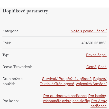
Doplňkové parametry
Kategorie
:
Nože s pevnou čepelí
EAN
:
4045011161858
Typ
:
Pevná čepel
Barva/Provedení
:
Černá
,
Šedá
Druh nože a
Survival/ Pro přežití v přírodě
,
Bojové/
použití
:
Taktické/Tréningové
,
Vojenské/Armádní
Pro outdoorové nadšence
,
Pro hasiče,
Pro koho
:
záchranáře,ozbrojené složky
,
Pro Army
nadšence