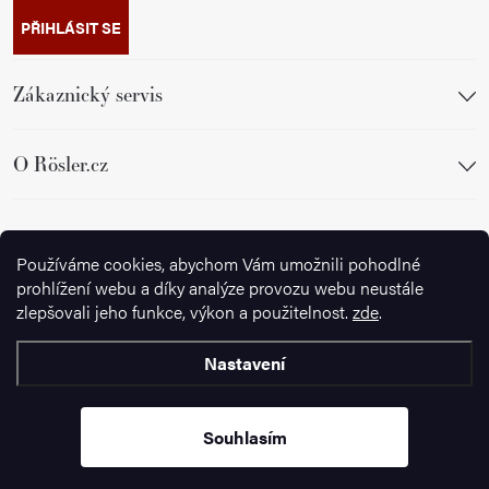
PŘIHLÁSIT SE
Zákaznický servis
O Rösler.cz
Sledujte nás
Používáme cookies, abychom Vám umožnili pohodlné
prohlížení webu a díky analýze provozu webu neustále
zlepšovali jeho funkce, výkon a použitelnost.
zde
.
Nastavení
Copyright 2026
Ignazrosler.cz
. Všechna práva vyhrazena.
Upravit
nastavení cookies
Souhlasím
Vytvořil Shoptet Premium