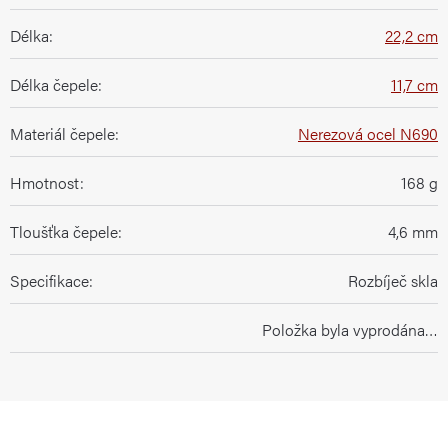
Délka
:
22,2 cm
Délka čepele
:
11,7 cm
Materiál čepele
:
Nerezová ocel N690
Hmotnost
:
168 g
Tloušťka čepele
:
4,6 mm
Specifikace
:
Rozbíječ skla
Položka byla vyprodána…