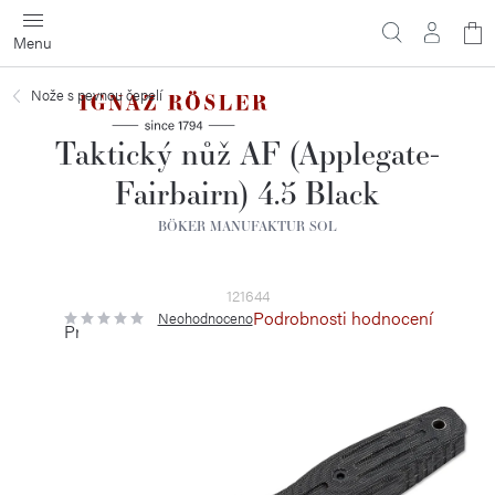
Přejít
N
na
obsah
ko
Nože s pevnou čepelí
Taktický nůž AF (Applegate-
Fairbairn) 4.5 Black
BÖKER MANUFAKTUR SOL
121644
Podrobnosti hodnocení
Neohodnoceno
Průměrné
hodnocení
produktu
je
0,0
z
5
hvězdiček.