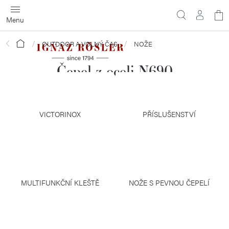
Přejít
N
na
obsah
ko
Domů
OUTDOOR A VOLNÝ ČAS
NOŽE
Čepel z oceli N690
VICTORINOX
PŘÍSLUŠENSTVÍ
MULTIFUNKČNÍ KLEŠTĚ
NOŽE S PEVNOU ČEPELÍ