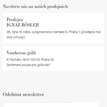
r
Navštivte nás na našich prodejnách
v
k
Prodejna
y
IGNAZ RÖSLER
v
28. října 10 nebo Jungmannovo náměstí 5, Praha 1 (prodejna má
ý
dva vchody)
p
i
Vzorkovna grilů
s
K Horkám 19/21 102 00 Praha 10
u
Sortiment pouze pro grilování
Odebírat newsletter