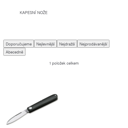
KAPESNÍ NOŽE
Ř
Doporučujeme
Nejlevnější
Nejdražší
Nejprodávanější
a
Abecedně
z
1
položek celkem
e
n
í
V
p
ý
r
p
o
i
d
s