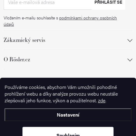
PŘIHLÁSIT SE
Vložením e-mailu souhlasíte s
podmínkami ochrany osobních
údajů
Zákaznický servis
O Rösler.cz
Sledujte nás
Používáme cookies, abychom Vám umožnili pohodlné
prohlížení webu a díky analýze provozu webu neustále
zlepšovali jeho funkce, výkon a použitelnost.
zde
.
Nastavení
Copyright 2026
Ignazrosler.cz
. Všechna práva vyhrazena.
Upravit
nastavení cookies
Souhlasím