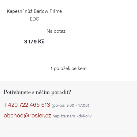
u
p
k
r
Kapesní nůž Barlow Prime
t
o
EDC
ů
BÖKER SOLINGEN
d
Na dotaz
u
3 179 Kč
k
t
ů
1
položek celkem
O
v
Z
l
Potřebujete s něčím poradit?
á
á
p
d
+420 722 465 613
(po-pá: 9:00 - 17:00)
a
a
obchod@rosler.cz
napište nám kdykoliv
c
t
í
í
p