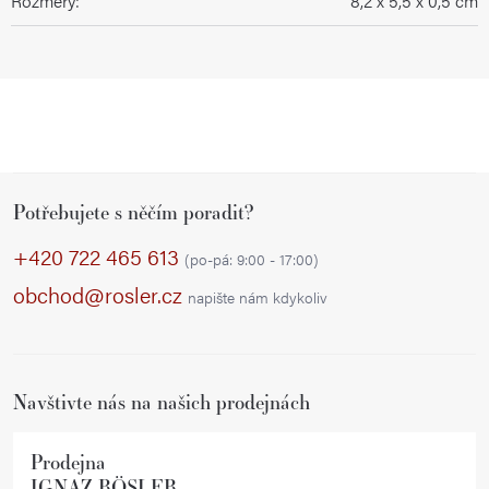
Rozměry
:
8,2 x 5,5 x 0,5 cm
Z
Potřebujete s něčím poradit?
á
p
+420 722 465 613
(po-pá: 9:00 - 17:00)
a
obchod@rosler.cz
napište nám kdykoliv
t
í
Navštivte nás na našich prodejnách
Prodejna
IGNAZ RÖSLER