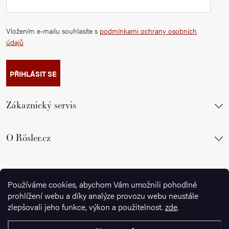
Vložením e-mailu souhlasíte s
podmínkami ochrany osobních
údajů
PŘIHLÁSIT SE
Zákaznický servis
O Rösler.cz
Sledujte nás
Používáme cookies, abychom Vám umožnili pohodlné
prohlížení webu a díky analýze provozu webu neustále
zlepšovali jeho funkce, výkon a použitelnost.
zde
.