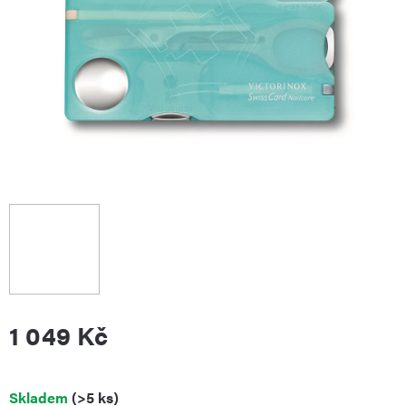
1 049 Kč
Měrná
Skladem
(>5 ks)