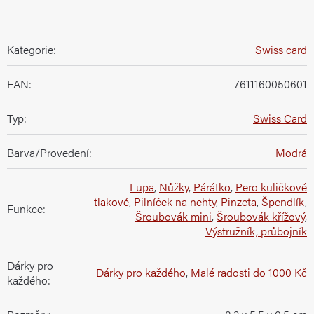
Kategorie
:
Swiss card
EAN
:
7611160050601
Typ
:
Swiss Card
Barva/Provedení
:
Modrá
Lupa
,
Nůžky
,
Párátko
,
Pero kuličkové
tlakové
,
Pilníček na nehty
,
Pinzeta
,
Špendlík
,
Funkce
:
Šroubovák mini
,
Šroubovák křížový
,
Výstružník, průbojník
Dárky pro
Dárky pro každého
,
Malé radosti do 1000 Kč
každého
: