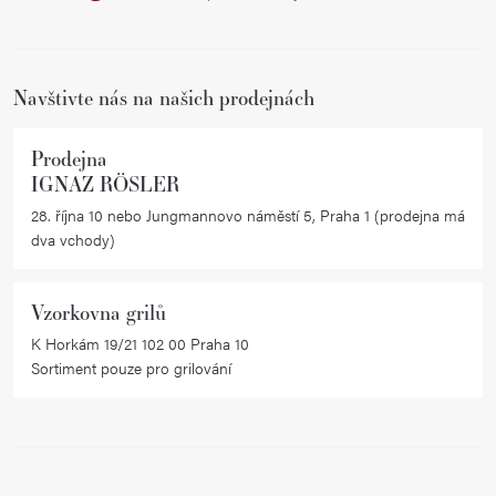
c
t
í
í
p
r
Navštivte nás na našich prodejnách
v
k
Prodejna
y
IGNAZ RÖSLER
v
28. října 10 nebo Jungmannovo náměstí 5, Praha 1 (prodejna má
ý
dva vchody)
p
i
Vzorkovna grilů
s
K Horkám 19/21 102 00 Praha 10
u
Sortiment pouze pro grilování