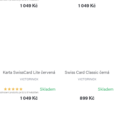
1 049 Kč
1 049 Kč
Karta SwissCard Lite červená
Swiss Card Classic černá
VICTORINOX
VICTORINOX
Skladem
Skladem
dnocení produktu je 5,0 z 5 hvězdiček.
1 049 Kč
899 Kč