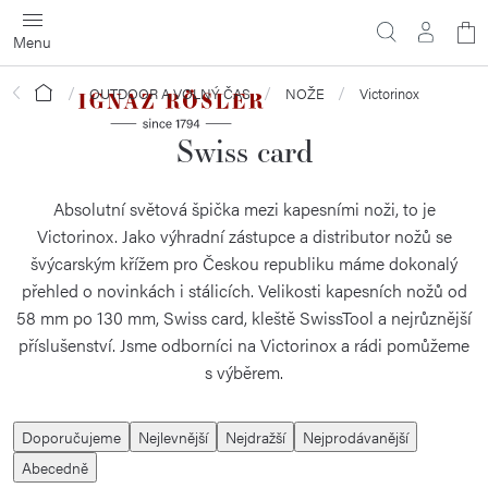
Přejít
N
na
obsah
ko
Domů
OUTDOOR A VOLNÝ ČAS
NOŽE
Victorinox
Swiss card
Absolutní světová špička mezi kapesními noži, to je
Victorinox. Jako výhradní zástupce a distributor nožů se
švýcarským křížem pro Českou republiku máme dokonalý
přehled o novinkách i stálicích. Velikosti kapesních nožů od
58 mm po 130 mm, Swiss card, kleště SwissTool a nejrůznější
příslušenství. Jsme odborníci na Victorinox a rádi pomůžeme
s výběrem.
Ř
Doporučujeme
Nejlevnější
Nejdražší
Nejprodávanější
a
Abecedně