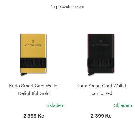
z
15
položek celkem
e
n
í
V
p
ý
r
p
o
i
d
s
u
p
k
r
Karta Smart Card Wallet
Karta Smart Card Wallet
t
o
Delightful Gold
Iconic Red
ů
VICTORINOX
VICTORINOX
d
Skladem
Skladem
u
2 399 Kč
2 399 Kč
k
t