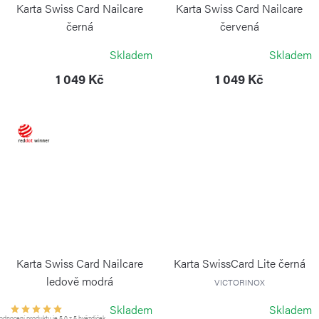
Karta Swiss Card Nailcare
Karta Swiss Card Nailcare
černá
červená
VICTORINOX
VICTORINOX
Skladem
Skladem
1 049 Kč
1 049 Kč
Karta Swiss Card Nailcare
Karta SwissCard Lite černá
ledově modrá
VICTORINOX
VICTORINOX
Skladem
Skladem
dnocení produktu je 5,0 z 5 hvězdiček.