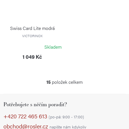
Swiss Card Lite modrá
VICTORINOX
Skladem
1 049 Kč
15
položek celkem
O
v
Z
l
Potřebujete s něčím poradit?
á
á
p
d
+420 722 465 613
(po-pá: 9:00 - 17:00)
a
a
obchod@rosler.cz
napište nám kdykoliv