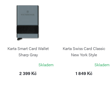
ů
Karta Smart Card Wallet
Karta Swiss Card Classic
Sharp Gray
New York Style
VICTORINOX
VICTORINOX
Skladem
Skladem
2 399 Kč
1 849 Kč