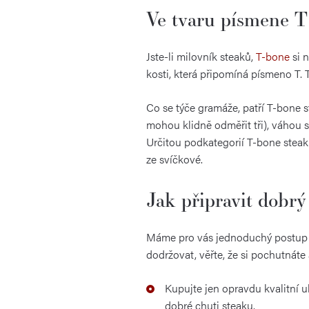
Ve tvaru písmene T
Jste-li milovník steaků,
T-bone
si n
kosti, která připomíná písmeno T.
Co se týče gramáže, patří T-bone st
mohou klidně odměřit tři), váhou 
Určitou podkategorií T-bone steaku 
ze svíčkové.
Jak připravit dobr
Máme pro vás jednoduchý postup a p
dodržovat, věřte, že si pochutnáte
Kupujte jen opravdu kvalitní u
dobré chuti steaku.