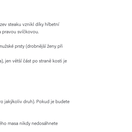
zev steaku vznikl díky hřbetní
a pravou svíčkovou.
 mužské prsty (drobnější ženy při
 jen větší část po straně kosti je
ro jakýkoliv druh). Pokud je budete
rálého masa nikdy nedosáhnete