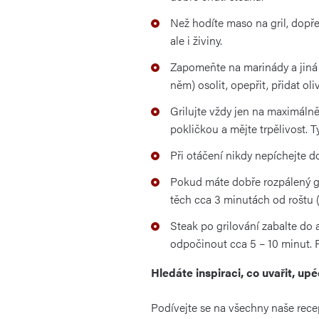
Než hodíte maso na gril, dopř
ale i živiny.
Zapomeňte na marinády a jiná 
něm) osolit, opepřit, přidat oli
Grilujte vždy jen na maximálně
pokličkou a mějte trpělivost. 
Při otáčení nikdy nepíchejte do
Pokud máte dobře rozpálený gri
těch cca 3 minutách od roštu (
Steak po grilování zabalte do a
odpočinout cca 5 – 10 minut. R
Hledáte inspiraci, co uvařit, up
Podívejte se na všechny naše rece