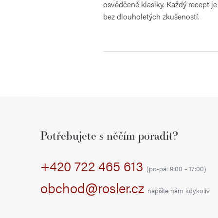
osvědčené klasiky. Každý recept j
bez dlouholetých zkušeností.
Z
á
Potřebujete s něčím poradit?
p
+420 722 465 613
a
(po-pá: 9:00 - 17:00)
t
obchod@rosler.cz
napište nám kdykoliv
í