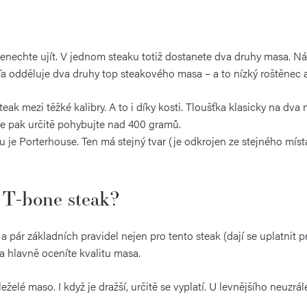
enechte ujít. V jednom steaku totiž dostanete dva druhy masa. Ná
 Ta odděluje dva druhy top steakového masa – a to nízký roštěnec 
eak mezi těžké kalibry. A to i díky kosti. Tloušťka klasicky na dva
se pak určitě pohybujte nad 400 gramů.
je Porterhouse. Ten má stejný tvar (je odkrojen ze stejného místa),
ý T-bone steak?
ár základních pravidel nejen pro tento steak (dají se uplatnit p
 a hlavně oceníte kvalitu masa.
leželé maso. I když je dražší, určitě se vyplatí. U levnějšího neuz