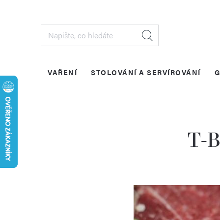
Přejít
na
obsah
VAŘENÍ
STOLOVÁNÍ A SERVÍROVÁNÍ
G
T-B