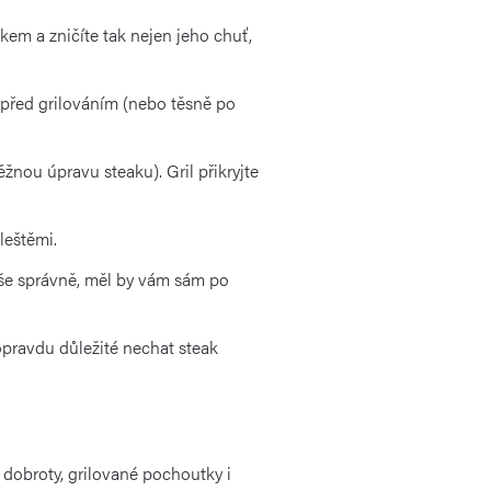
em a zničíte tak nejen jeho chuť,
 před grilováním (nebo těsně po
žnou úpravu steaku). Gril přikryjte
leštěmi.
 vše správně, měl by vám sám po
 opravdu důležité nechat steak
í dobroty, grilované pochoutky i