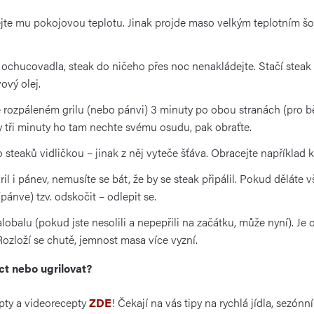
ejte mu pokojovou teplotu. Jinak projde maso velkým teplotním šok
ochucovadla, steak do ničeho přes noc nenakládejte. Stačí steak
vový olej.
 rozpáleném grilu (nebo pánvi) 3 minuty po obou stranách (pro bě
Ty tři minuty ho tam nechte svému osudu, pak obraťte.
 steaků vidličkou – jinak z něj vyteče šťáva. Obracejte například k
l i pánev, nemusíte se bát, že by se steak připálil. Pokud děláte
pánve) tzv. odskočit – odlepit se.
lobalu (pokud jste nesolili a nepepřili na začátku, může nyní). Je
ozloží se chutě, jemnost masa více vyzní.
éct nebo ugrilovat?
pty a videorecepty
ZDE
!
Čekají na vás tipy na rychlá jídla, sezónn