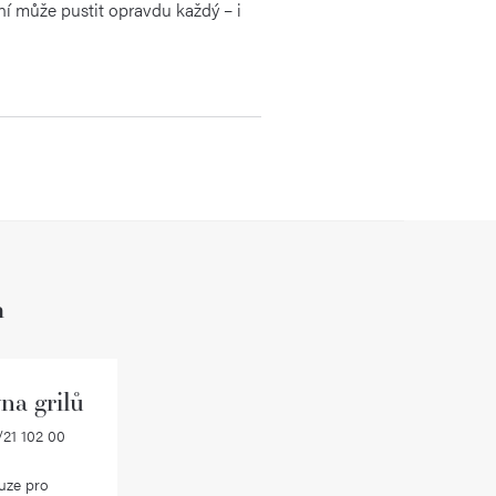
ní může pustit opravdu každý – i
h
na grilů
21 102 00
uze pro