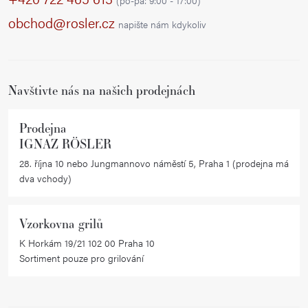
(po-pá: 9:00 - 17:00)
a
obchod@rosler.cz
napište nám kdykoliv
t
í
Navštivte nás na našich prodejnách
Prodejna
IGNAZ RÖSLER
28. října 10 nebo Jungmannovo náměstí 5, Praha 1 (prodejna má
dva vchody)
Vzorkovna grilů
K Horkám 19/21 102 00 Praha 10
Sortiment pouze pro grilování