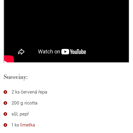
Suroviny:
2 ks červená řepa
200 g ricotta
sůl, pepř
1 ks
limetka