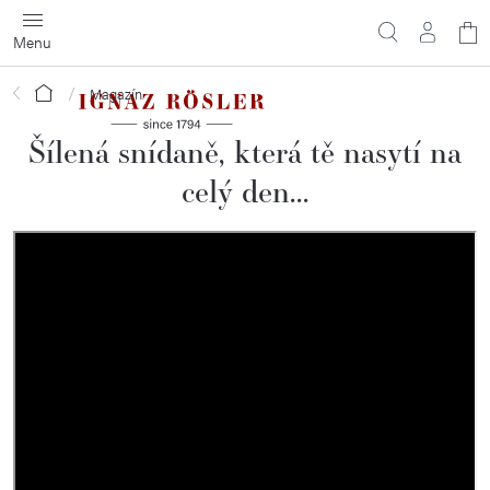
Přejít
N
na
obsah
ko
Domů
Magazín
Šílená snídaně, která tě nasytí na
celý den...