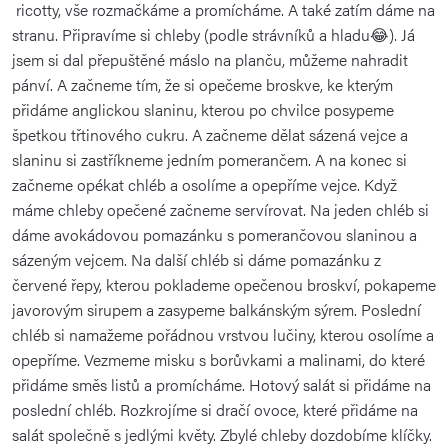
ricotty, vše rozmačkáme a promícháme. A také zatím dáme na
stranu. Připravíme si chleby (podle strávníků a hladu😂). Já
jsem si dal přepuštěné máslo na planču, můžeme nahradit
pánví. A začneme tím, že si opečeme broskve, ke kterým
přidáme anglickou slaninu, kterou po chvilce posypeme
špetkou třtinového cukru. A začneme dělat sázená vejce a
slaninu si zastříkneme jedním pomerančem. A na konec si
začneme opékat chléb a osolíme a opepříme vejce. Když
máme chleby opečené začneme servírovat. Na jeden chléb si
dáme avokádovou pomazánku s pomerančovou slaninou a
sázeným vejcem. Na další chléb si dáme pomazánku z
červené řepy, kterou poklademe opečenou broskví, pokapeme
javorovým sirupem a zasypeme balkánským sýrem. Poslední
chléb si namažeme pořádnou vrstvou lučiny, kterou osolíme a
opepříme. Vezmeme misku s borůvkami a malinami, do které
přidáme směs listů a promícháme. Hotový salát si přidáme na
poslední chléb. Rozkrojíme si dračí ovoce, které přidáme na
salát společně s jedlými květy. Zbylé chleby dozdobíme klíčky.