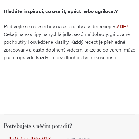
Hledáte inspiraci, co uvařit, upéct nebo ugrilovat?
Podívejte se na všechny naše recepty a videorecepty
ZDE
!
Čekají na vás tipy na rychlá jídla, sezónní dobroty, grilované
pochoutky i osvědčené klasiky. Každý recept je přehledně
zpracovaný a často doplněný videem, takže se do vaření může
pustit opravdu každý – i bez dlouholetých zkušeností.
Z
Potřebujete s něčím poradit?
á
p
+420 722 465 613