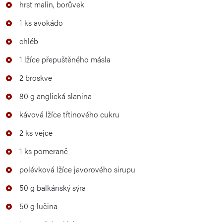
hrst malin, borůvek
1 ks avokádo
chléb
1 lžíce přepuštěného másla
2 broskve
80 g anglická slanina
kávová lžíce třtinového cukru
2 ks vejce
1 ks pomeranč
polévková lžíce javorového sirupu
50 g balkánský sýra
50 g lučina