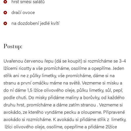
hrst směsi salátů
dračí ovoce
na dozdobení jedlé kvítí
Postup:
Uvařenou červenou řepu (dá se koupit) si rozmícháme se 3-4
lžícemi ricotty a vše promícháme, osolíme a opepříme. Jeden
střik ani ne z půlky limetky, vše promícháme, dáme si na
stranu a první omáčku máme na světě. Vezmeme si misku a
do ní dáme 1,5 lžíce olivového oleje, půlku limetky, sůl, pepř,
podle chuti. Do misky přidáme maliny a borůvky, od každého
druhu hrst, promícháme a dáme zatím stranou . Vezmeme si
avokádo, ze kterého vyndáme pecku a oloupeme. Připravené
avokádo si rozmícháme. K avokádu si přidáme střik z limetky,
lžíci olivového oleje, osolíme, opepříme a přidáme 2lžíce