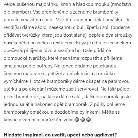
vejce, sušenou majoránku, kmín a hladkou mouku (množství
dle brambor). Vše promícháme a začneme bramboráky
pomalu smažit na sádle. Mezitím začneme dělat omáčku. Do
rendlíku dáme sádlo, nasekanou cibuli, špetku soli (budeme
přidávat tvarůžky, které jsou dost slané), pepře a dva stroužky
nasekaného česneku a restujeme. Když je cibule s česnekem
opečená, přilijeme pivo a svaříme ho. Dále přidáme
olomoucké tvarůžky, které necháme rozpustit a přilijeme
smetanu podle potřeby. Nakonec přidáme posekanou
čerstvou majoránku, petržel a oříšek másla a omáčku
vymícháme. Hotové bramboráky dáme okapat na papírovou
utěrku a po okapání můžeme začít servírovat. Na talíř půjde
první bramborák, na který dáme salát, další bramborák, ještě
jednou salát a nakonec opět bramborák. Z půlky polijeme
bramboráky omáčkou a dozdobíme bylinkami. Mějte se
krásně a vaření a tvarůžkům zdar 😂😂😂
Hledáte inspiraci, co uvařit, upéct nebo ugrilovat?