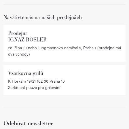
í
Navštivte nás na našich prodejnách
Prodejna
IGNAZ RÖSLER
28. října 10 nebo Jungmannovo náměstí 5, Praha 1 (prodejna má
dva vchody)
Vzorkovna grilů
K Horkám 19/21 102 00 Praha 10
Sortiment pouze pro grilování
Odebírat newsletter