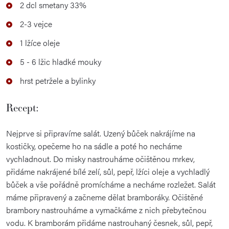
2 dcl smetany 33%
2-3 vejce
1 lžíce oleje
5 - 6 lžic hladké mouky
hrst petržele a bylinky
Recept:
Nejprve si připravíme salát. Uzený bůček nakrájíme na
kostičky, opečeme ho na sádle a poté ho necháme
vychladnout. Do misky nastrouháme očištěnou mrkev,
přidáme nakrájené bílé zelí, sůl, pepř, lžíci oleje a vychladlý
bůček a vše pořádně promícháme a necháme rozležet. Salát
máme připravený a začneme dělat bramboráky. Očištěné
brambory nastrouháme a vymačkáme z nich přebytečnou
vodu. K bramborám přidáme nastrouhaný česnek, sůl, pepř,