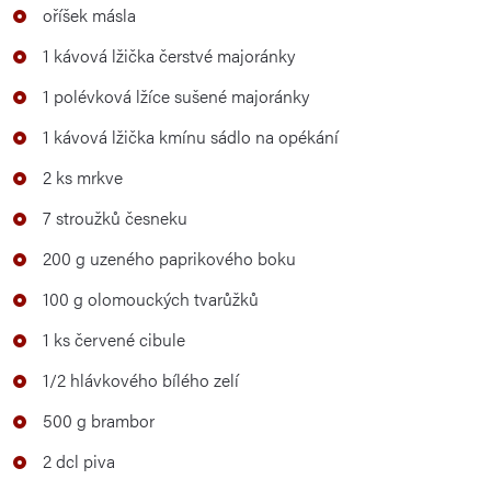
oříšek másla
1 kávová lžička čerstvé majoránky
1 polévková lžíce sušené majoránky
1 kávová lžička kmínu sádlo na opékání
2 ks mrkve
7 stroužků česneku
200 g uzeného paprikového boku
100 g olomouckých tvarůžků
1 ks červené cibule
1/2 hlávkového bílého zelí
500 g brambor
2 dcl piva