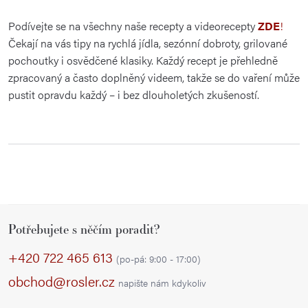
Podívejte se na všechny naše recepty a videorecepty
ZDE
!
Čekají na vás tipy na rychlá jídla, sezónní dobroty, grilované
pochoutky i osvědčené klasiky. Každý recept je přehledně
zpracovaný a často doplněný videem, takže se do vaření může
pustit opravdu každý – i bez dlouholetých zkušeností.
Z
Potřebujete s něčím poradit?
á
p
+420 722 465 613
(po-pá: 9:00 - 17:00)
a
obchod@rosler.cz
napište nám kdykoliv
t