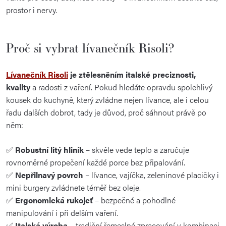
prostor i nervy.
Proč si vybrat lívanečník Risoli?
Lívanečník Risoli
je ztělesněním italské preciznosti,
kvality
a radosti z vaření. Pokud hledáte opravdu spolehlivý
kousek do kuchyně, který zvládne nejen lívance, ale i celou
řadu dalších dobrot, tady je důvod, proč sáhnout právě po
něm:
✅
Robustní litý hliník
– skvěle vede teplo a zaručuje
rovnoměrné propečení každé porce bez připalování.
✅
Nepřilnavý povrch
– lívance, vajíčka, zeleninové placičky i
mini burgery zvládnete téměř bez oleje.
✅
Ergonomická rukojeť
– bezpečné a pohodlné
manipulování i při delším vaření.
✅
Italská výroba
– tradiční řemeslné zpracování v kombinaci