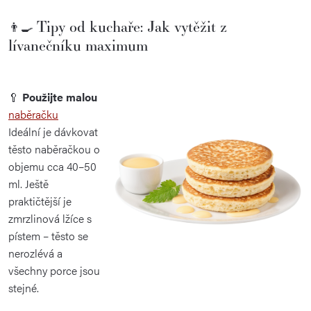
Tipy od kuchaře: Jak vytěžit z
👨‍🍳
lívanečníku maximum
🥄
Použijte malou
naběračku
Ideální je dávkovat
těsto naběračkou o
objemu cca 40–50
ml. Ještě
praktičtější je
zmrzlinová lžíce s
pístem – těsto se
nerozlévá a
všechny porce jsou
stejné.