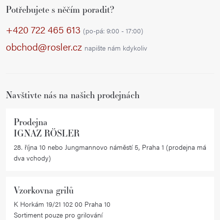
Potřebujete s něčím poradit?
á
p
+420 722 465 613
(po-pá: 9:00 - 17:00)
a
obchod@rosler.cz
napište nám kdykoliv
t
í
Navštivte nás na našich prodejnách
Prodejna
IGNAZ RÖSLER
28. října 10 nebo Jungmannovo náměstí 5, Praha 1 (prodejna má
dva vchody)
Vzorkovna grilů
K Horkám 19/21 102 00 Praha 10
Sortiment pouze pro grilování