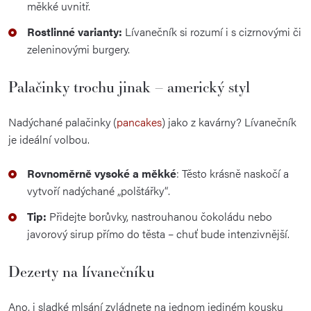
měkké uvnitř.
Rostlinné varianty:
Lívanečník si rozumí i s cizrnovými či
zeleninovými burgery.
Palačinky trochu jinak – americký styl
Nadýchané palačinky (
pancakes
) jako z kavárny? Lívanečník
je ideální volbou.
Rovnoměrně vysoké a měkké
: Těsto krásně naskočí a
vytvoří nadýchané „polštářky“.
Tip:
Přidejte borůvky, nastrouhanou čokoládu nebo
javorový sirup přímo do těsta – chuť bude intenzivnější.
Dezerty na lívanečníku
Ano, i sladké mlsání zvládnete na jednom jediném kousku