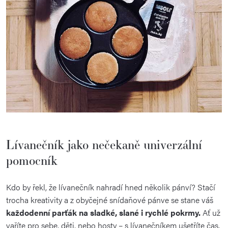
Lívanečník jako nečekaně univerzální
pomocník
Kdo by řekl, že lívanečník nahradí hned několik pánví? Stačí
trocha kreativity a z obyčejné snídaňové pánve se stane váš
každodenní parťák na sladké, slané i rychlé pokrmy.
Ať už
vaříte pro sebe, děti, nebo hosty – s lívanečníkem ušetříte čas,