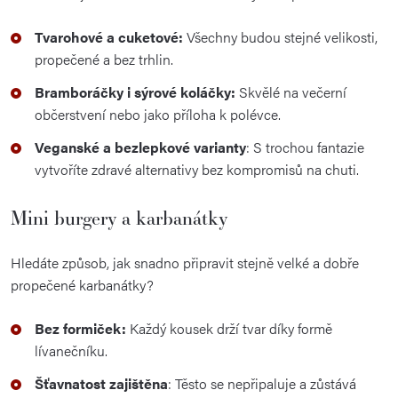
Tvarohové a cuketové:
Všechny budou stejné velikosti,
propečené a bez trhlin.
Bramboráčky i sýrové koláčky:
Skvělé na večerní
občerstvení nebo jako příloha k polévce.
Veganské a bezlepkové varianty
: S trochou fantazie
vytvoříte zdravé alternativy bez kompromisů na chuti.
Mini burgery a karbanátky
Hledáte způsob, jak snadno připravit stejně velké a dobře
propečené karbanátky?
Bez formiček:
Každý kousek drží tvar díky formě
lívanečníku.
Šťavnatost zajištěna
: Těsto se nepřipaluje a zůstává