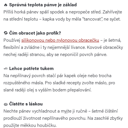
🔥
Správná teplota pánve je základ
Příliš horká pánev spálí spodek a nepropeče střed. Zahřívejte
na střední teplotu – kapka vody by měla “tancovat”, ne syčet.
🔁
Čím obracet jako profík?
Používej
silikonovou nebo nylonovou obracečku
– je šetrná,
flexibilní a zvládne i ty nejjemnější lívance. Kovové obracečky
nechej raději stranou, aby se neponičil povrch pánve.
🧈
Lehce potřete tukem
Na nepřilnavý povrch stačí pár kapek oleje nebo trocha
rozpuštěného másla. Pro sladké recepty zvolte máslo, pro
slané raději olej s vyšším bodem přepalování.
🧽
Čistěte s láskou
Nechte pánev vychladnout a myjte ji ručně – šetrné čištění
prodlouží životnost nepřilnavého povrchu. Na zaschlé zbytky
použijte měkkou houbičku.