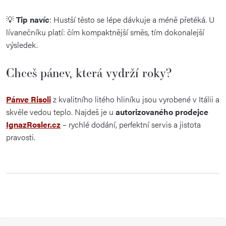
💡
Tip navíc
: Hustší těsto se lépe dávkuje a méně přetéká. U
lívanečníku platí: čím kompaktnější směs, tím dokonalejší
výsledek.
Chceš
pánev,
která
vydrží
roky?
Pánve
Risoli
z
kvalitního
litého
hliníku
jsou
vyrobené
v
Itálii
a
skvěle
vedou
teplo.
Najdeš
je
u
autorizovaného
prodejce
IgnazRosler.
cz
–
rychlé
dodání,
perfektní
servis
a
jistota
pravosti
.
Z