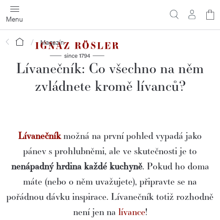
Přejít
N
na
obsah
ko
Domů
Magazín
Lívanečník: Co všechno na něm
zvládnete kromě lívanců?
Lívanečník
možná na první pohled vypadá jako
pánev s prohlubněmi, ale ve skutečnosti je to
nenápadný hrdina každé kuchyně
. Pokud ho doma
máte (nebo o něm uvažujete), připravte se na
pořádnou dávku inspirace. Lívanečník totiž rozhodně
není jen na
lívance
!