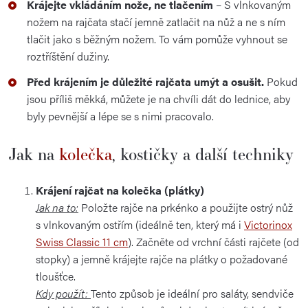
Krájejte vkládáním nože, ne tlačením
– S vlnkovaným
nožem na rajčata stačí jemně zatlačit na nůž a ne s ním
tlačit jako s běžným nožem. To vám pomůže vyhnout se
roztříštění dužiny.
Před krájením je důležité rajčata umýt a osušit.
Pokud
jsou příliš měkká, můžete je na chvíli dát do lednice, aby
byly pevnější a lépe se s nimi pracovalo.
Jak na
kolečka
, kostičky a další techniky
Krájení rajčat na kolečka (plátky)
Jak na to:
Položte rajče na prkénko a použijte ostrý nůž
s vlnkovaným ostřím (ideálně ten, který má i
Victorinox
Swiss Classic 11 cm
). Začněte od vrchní části rajčete (od
stopky) a jemně krájejte rajče na plátky o požadované
tloušťce.
Kdy použít:
Tento způsob je ideální pro saláty, sendviče