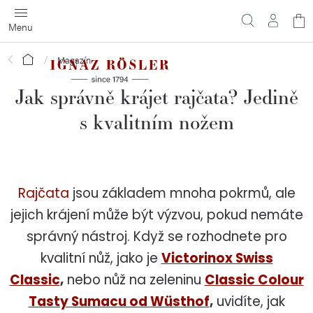
Přejít
N
na
obsah
ko
Domů
Magazín
Jak správně krájet rajčata? Jedině
s kvalitním nožem
Rajčata
jsou základem mnoha pokrmů, ale
jejich krájení může být výzvou, pokud nemáte
správný nástroj. Když se rozhodnete pro
kvalitní nůž, jako je
Victorinox Swiss
Classic
,
nebo nůž na zeleninu
Classic Colour
Tasty Sumac
u od Wüsthof
,
uvidíte, jak