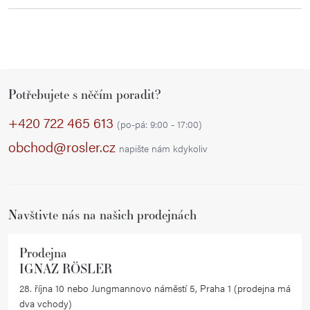
Z
Potřebujete s něčím poradit?
á
p
+420 722 465 613
(po-pá: 9:00 - 17:00)
a
obchod@rosler.cz
napište nám kdykoliv
t
í
Navštivte nás na našich prodejnách
Prodejna
IGNAZ RÖSLER
28. října 10 nebo Jungmannovo náměstí 5, Praha 1 (prodejna má
dva vchody)