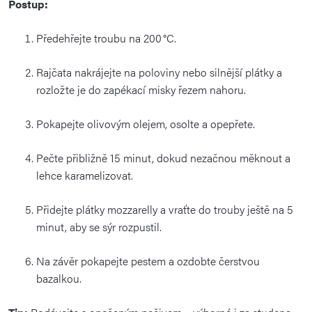
Postup:
Předehřejte
troubu
na
200 °
C.
Rajčata
nakrájejte
na
poloviny
nebo
silnější
plátky
a
rozložte
je
do
zapékací
misky
řezem
nahoru.
Pokapejte
olivovým
olejem,
osolte
a
opepřete.
Pečte
přibližně
15
minut,
dokud
nezačnou
měknout
a
lehce
karamelizovat.
Přidejte
plátky
mozzarelly
a
vraťte
do
trouby
ještě
na
5
minut,
aby
se
sýr
rozpustil.
Na
závěr
pokapejte
pestem
a
ozdobte
čerstvou
bazalkou.