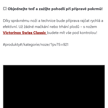
💥
Objednejte teď a zažijte pohodlí při přípravě pokrmů!
Díky správnému noži a technice bude příprava rajčat rychlá a
efektivní. Už žádné mačkání nebo trhání plodů – s nožem
Victorinox Swiss Classic
budete mít vše pod kontrolou!
#produkty#/kategorie/noze/?pv75=921