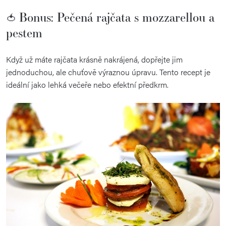
Bonus:
Pečená
rajčata
s
mozzarellou
a
🍅
pestem
Když
už
máte
rajčata
krásně
nakrájená,
dopřejte
jim
jednoduchou,
ale
chuťově
výraznou
úpravu.
Tento
recept
je
ideální
jako
lehká
večeře
nebo
efektní
předkrm.