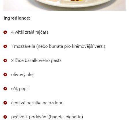
Ingredience:
4
větší
zralá
rajčata
1
mozzarella (
nebo
burrata
pro
krémovější
verzi)
2
lžíce
bazalkového
pesta
olivový
olej
sůl,
pepř
čerstvá
bazalka
na
ozdobu
pečivo
k
podávání (
bageta,
ciabatta)