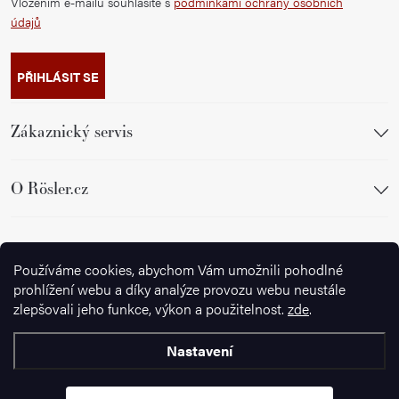
Vložením e-mailu souhlasíte s
podmínkami ochrany osobních
údajů
PŘIHLÁSIT SE
Zákaznický servis
O Rösler.cz
Sledujte nás
Používáme cookies, abychom Vám umožnili pohodlné
prohlížení webu a díky analýze provozu webu neustále
zlepšovali jeho funkce, výkon a použitelnost.
zde
.
Nastavení
Copyright 2026
Ignazrosler.cz
. Všechna práva vyhrazena.
Upravit
nastavení cookies