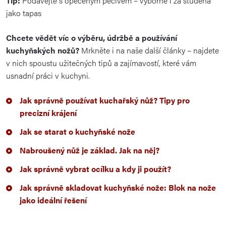
Tip:
Podávejte
s
opečeným
pečivem –
výborné
i
za
studena
jako
tapas
Chcete vědět víc o výběru, údržbě a používání
kuchyňských nožů?
Mrkněte i na naše další články – najdete
v nich spoustu užitečných tipů a zajímavostí, které vám
usnadní práci v kuchyni.
Jak správně používat kuchařský nůž? Tipy pro
precizní krájení
Jak se starat o kuchyňské nože
Nabroušený nůž je základ. Jak na něj?
Jak správně vybrat ocílku a kdy ji použít?
Jak správně skladovat kuchyňské nože: Blok na nože
jako ideální řešení