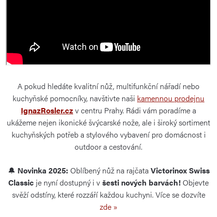
A pokud hledáte kvalitní nůž, multifunkční nářadí nebo
kuchyňské pomocníky, navštivte naši
kamennou prodejnu
IgnazRosler.cz
v centru Prahy. Rádi vám poradíme a
ukážeme nejen ikonické švýcarské nože, ale i široký sortiment
kuchyňských potřeb a stylového vybavení pro domácnost i
outdoor a cestování.
🔔
Novinka 2025:
Oblíbený nůž na rajčata
Victorinox Swiss
Classic
je nyní dostupný i v
šesti nových barvách!
Objevte
svěží odstíny, které rozzáří každou kuchyni. Více se dozvíte
zde »