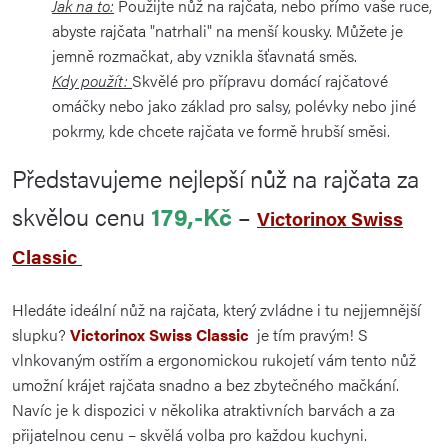
Jak na to:
Použijte nůž na rajčata, nebo přímo vaše ruce,
abyste rajčata "natrhali" na menší kousky. Můžete je
jemně rozmačkat, aby vznikla šťavnatá směs.
Kdy použít:
Skvělé pro přípravu domácí rajčatové
omáčky nebo jako základ pro salsy, polévky nebo jiné
pokrmy, kde chcete rajčata ve formě hrubší směsi.
Představujeme nejlepší nůž na rajčata za
skvělou cenu
179,-Kč
–
Victorinox Swiss
Classic
Hledáte ideální nůž na rajčata, který zvládne i tu nejjemnější
slupku?
Victorinox Swiss Classic
je tím pravým! S
vlnkovaným ostřím a ergonomickou rukojetí vám tento nůž
umožní krájet rajčata snadno a bez zbytečného mačkání.
Navíc je k dispozici v několika atraktivních barvách a za
přijatelnou cenu – skvělá volba pro každou kuchyni.