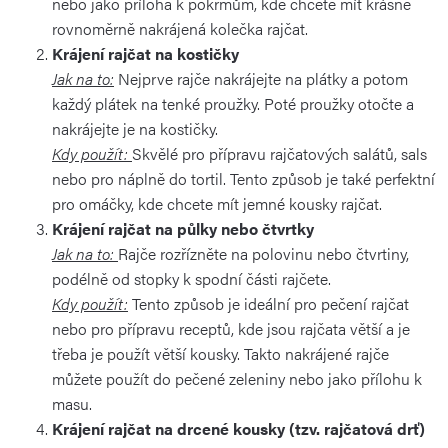
nebo jako příloha k pokrmům, kde chcete mít krásně
rovnoměrně nakrájená kolečka rajčat.
Krájení rajčat na kostičky
Jak na to:
Nejprve rajče nakrájejte na plátky a potom
každý plátek na tenké proužky. Poté proužky otočte a
nakrájejte je na kostičky.
Kdy použít:
Skvělé pro přípravu rajčatových salátů, sals
nebo pro náplně do tortil. Tento způsob je také perfektní
pro omáčky, kde chcete mít jemné kousky rajčat.
Krájení rajčat na půlky nebo čtvrtky
Jak na to:
Rajče rozřízněte na polovinu nebo čtvrtiny,
podélně od stopky k spodní části rajčete.
Kdy použít:
Tento způsob je ideální pro pečení rajčat
nebo pro přípravu receptů, kde jsou rajčata větší a je
třeba je použít větší kousky. Takto nakrájené rajče
můžete použít do pečené zeleniny nebo jako přílohu k
masu.
Krájení rajčat na drcené kousky (tzv. rajčatová drť)