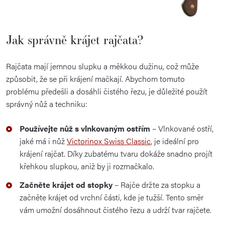
Jak správně krájet rajčata?
Rajčata mají jemnou slupku a měkkou dužinu, což může
způsobit, že se při krájení mačkají. Abychom tomuto
problému předešli a dosáhli čistého řezu, je důležité použít
správný nůž a techniku:
Používejte nůž s vlnkovaným ostřím
– Vlnkované ostří,
jaké má i nůž
Victorinox Swiss Classic
, je ideální pro
krájení rajčat. Díky zubatému tvaru dokáže snadno projít
křehkou slupkou, aniž by ji rozmačkalo.
Začněte krájet od stopky
– Rajče držte za stopku a
začněte krájet od vrchní části, kde je tužší. Tento směr
vám umožní dosáhnout čistého řezu a udrží tvar rajčete.