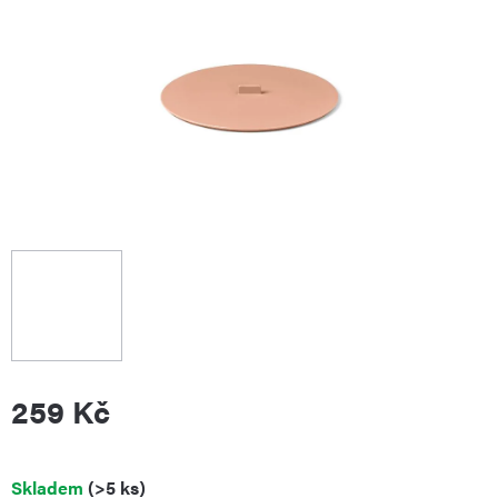
259 Kč
Měrná
Skladem
(>5 ks)