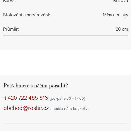
Barva
:
Růžová
Stolování a servírování
:
Mísy a misky
Průměr
:
20 cm
Z
Potřebujete s něčím poradit?
á
p
+420 722 465 613
(po-pá: 9:00 - 17:00)
a
obchod@rosler.cz
napište nám kdykoliv
t
í