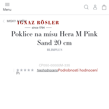
Přejít
N
na
obsah
ko
MISKY A MÍSY
Poklice na mísu Hera M Pink
Sand 20 cm
BLIMPLUS
CP050-00000M-335
Podrobnosti hodnocení
Neohodnoceno
Průměrné
hodnocení
produktu
je
0,0
z
5
hvězdiček.