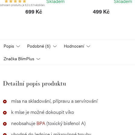
Skladem
Skladem
dnocení produktu je 5,0 z 5 hvězdiček.
699 Kč
499 Kč
Popis
Podobné (5)
Hodnocení
Značka
BlimPlus
Detailní popis produktu
mísa na skladování, přípravu a servírování
k míse je možné dokoupit víko
neobsahuje
BPA
(toxický bisfenol A)
vhodné do lednice i mikrovlnné trouby