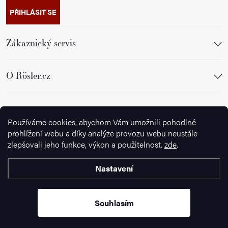
PŘIHLÁSIT SE
Zákaznický servis
O Rösler.cz
Sledujte nás
Používáme cookies, abychom Vám umožnili pohodlné
prohlížení webu a díky analýze provozu webu neustále
zlepšovali jeho funkce, výkon a použitelnost.
zde
.
Nastavení
Copyright 2026
Ignazrosler.cz
. Všechna práva vyhrazena.
Upravit
nastavení cookies
Souhlasím
Vytvořil Shoptet Premium