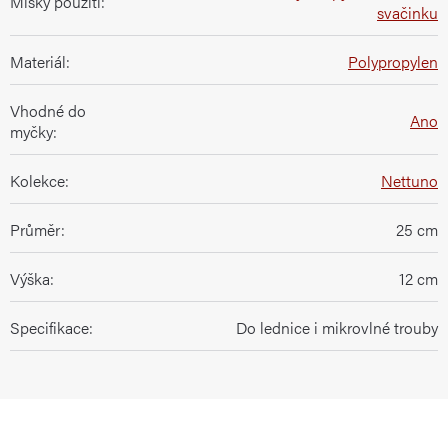
Misky použití
:
svačinku
Materiál
:
Polypropylen
Vhodné do
Ano
myčky
:
Kolekce
:
Nettuno
Průměr
:
25 cm
Výška
:
12 cm
Specifikace
:
Do lednice i mikrovlné trouby