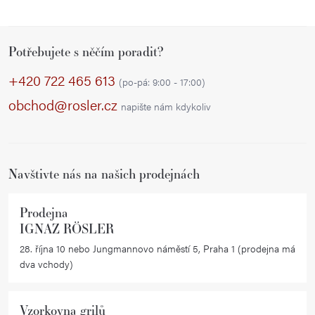
Z
Potřebujete s něčím poradit?
á
p
+420 722 465 613
(po-pá: 9:00 - 17:00)
a
obchod@rosler.cz
napište nám kdykoliv
t
í
Navštivte nás na našich prodejnách
Prodejna
IGNAZ RÖSLER
28. října 10 nebo Jungmannovo náměstí 5, Praha 1 (prodejna má
dva vchody)
Vzorkovna grilů