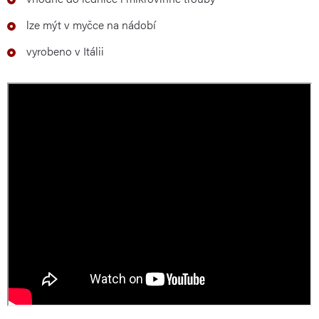
lze mýt v myčce na nádobí
vyrobeno v Itálii