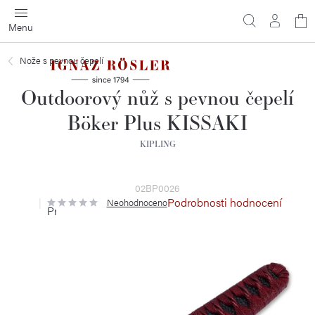
Přejít
N
na
obsah
ko
Nože s pevnou čepelí
Outdoorový nůž s pevnou čepelí
Böker Plus KISSAKI
KIPLING
02BP0026
Podrobnosti hodnocení
Neohodnoceno
Průměrné
hodnocení
produktu
je
0,0
z
5
hvězdiček.