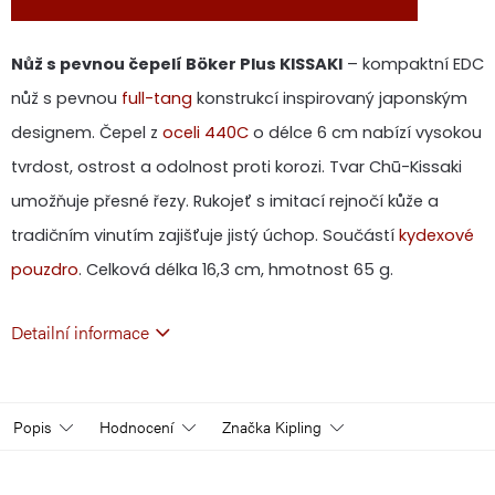
Nůž s pevnou čepelí Böker Plus KISSAKI
– kompaktní EDC
nůž s pevnou
full-tang
konstrukcí inspirovaný japonským
designem. Čepel z
oceli 440C
o délce 6 cm nabízí vysokou
tvrdost, ostrost a odolnost proti korozi. Tvar Chū-Kissaki
umožňuje přesné řezy. Rukojeť s imitací rejnočí kůže a
tradičním vinutím zajišťuje jistý úchop. Součástí
kydexové
pouzdro
. Celková délka 16,3 cm, hmotnost 65 g.
Detailní informace
Popis
Hodnocení
Značka
Kipling