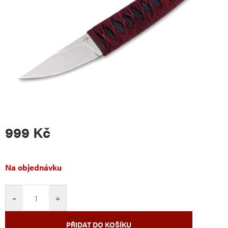
999 Kč
Měrná
Na objednávku
cena:
−
+
PŘIDAT DO KOŠÍKU