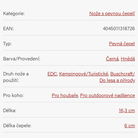
Kategorie
:
Nože s pevnou čepelí
EAN
:
4045011318726
Typ
:
Pevná čepel
Barva/Provedení
:
Černá
,
Hnědá
Druh nože a
EDC
,
Kempingové/Turistické
,
Buschcraft/
použití
:
Do lesa a přírody
Pro koho
:
Pro houbaře
,
Pro outdoorové nadšence
Délka
:
16,3 cm
Délka čepele
:
6 cm