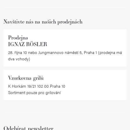
t
í
Navštivte nás na našich prodejnách
Prodejna
IGNAZ RÖSLER
28. října 10 nebo Jungmannovo náměstí 5, Praha 1 (prodejna má
dva vchody)
Vzorkovna grilů
K Horkám 19/21 102 00 Praha 10
Sortiment pouze pro grilování
Odebírat newsletter