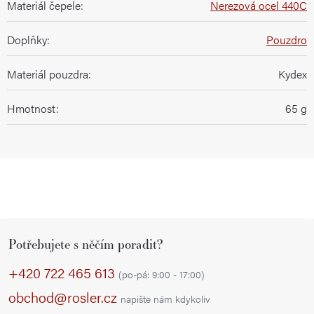
Materiál čepele
:
Nerezová ocel 440C
Doplňky
:
Pouzdro
Materiál pouzdra
:
Kydex
Hmotnost
:
65 g
Z
Potřebujete s něčím poradit?
á
p
+420 722 465 613
(po-pá: 9:00 - 17:00)
a
obchod@rosler.cz
napište nám kdykoliv