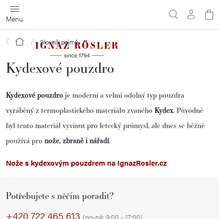
Přejít
N
na
obsah
ko
Domů
Slovník pojmů
Kydexové pouzdro
Kydexové pouzdro
je moderní a velmi odolný typ pouzdra
vyráběný z termoplastického materiálu zvaného
Kydex
. Původně
byl tento materiál vyvinut pro letecký průmysl, ale dnes se běžně
používá pro
nože, zbraně i nářadí
.
Nože s kydexovým pouzdrem na IgnazRosler.cz
Z
Potřebujete s něčím poradit?
á
p
+420 722 465 613
(po-pá: 9:00 - 17:00)