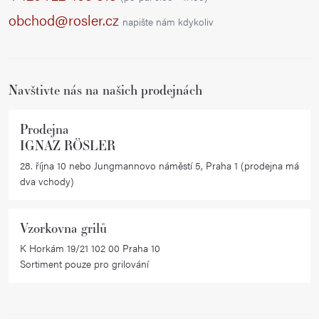
a
obchod@rosler.cz
napište nám kdykoliv
t
í
Navštivte nás na našich prodejnách
Prodejna
IGNAZ RÖSLER
28. října 10 nebo Jungmannovo náměstí 5, Praha 1 (prodejna má
dva vchody)
Vzorkovna grilů
K Horkám 19/21 102 00 Praha 10
Sortiment pouze pro grilování