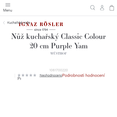
Přejít
N
na
obsah
ko
Kuchařské nože
Nůž kuchařský Classic Colour
20 cm Purple Yam
WÜSTHOF
1061700220
Podrobnosti hodnocení
Neohodnoceno
Průměrné
hodnocení
produktu
je
0,0
z
5
hvězdiček.