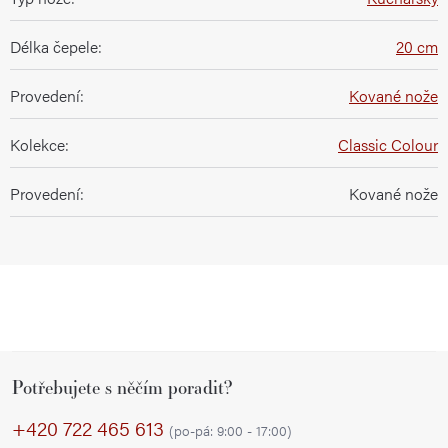
Délka čepele
:
20 cm
Provedení
:
Kované nože
Kolekce
:
Classic Colour
Provedení
:
Kované nože
Z
Potřebujete s něčím poradit?
á
p
+420 722 465 613
(po-pá: 9:00 - 17:00)