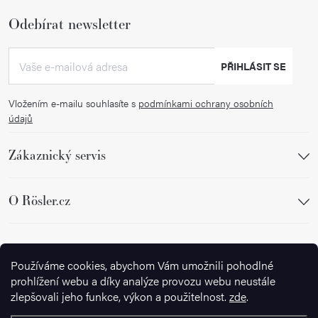
Odebírat newsletter
PŘIHLÁSIT SE
Vložením e-mailu souhlasíte s
podmínkami ochrany osobních
údajů
Zákaznický servis
O Rösler.cz
Sledujte nás
Používáme cookies, abychom Vám umožnili pohodlné
prohlížení webu a díky analýze provozu webu neustále
zlepšovali jeho funkce, výkon a použitelnost.
zde
.