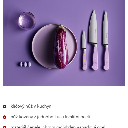
klíčový nůž v kuchyni
nůž kovaný z jednoho kusu kvalitní oceli
materiál čepele: chrom molybden vanadová ocel