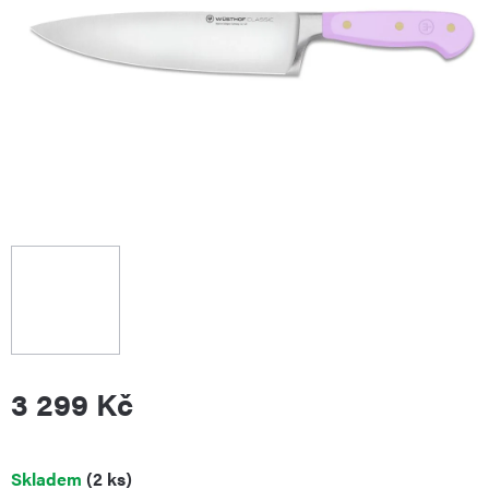
3 299 Kč
Měrná
Skladem
(2 ks)