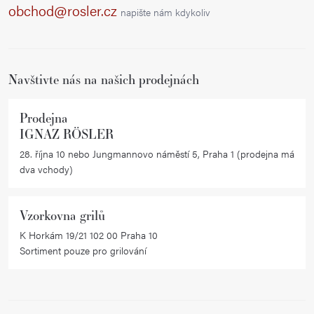
a
obchod@rosler.cz
napište nám kdykoliv
t
í
Navštivte nás na našich prodejnách
Prodejna
IGNAZ RÖSLER
28. října 10 nebo Jungmannovo náměstí 5, Praha 1 (prodejna má
dva vchody)
Vzorkovna grilů
K Horkám 19/21 102 00 Praha 10
Sortiment pouze pro grilování