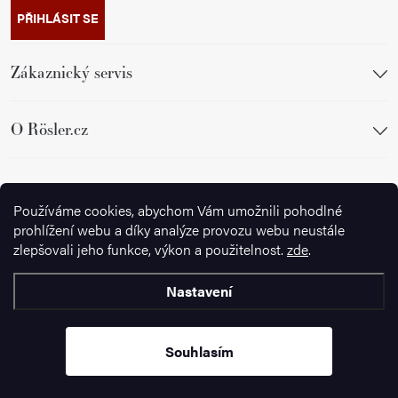
PŘIHLÁSIT SE
Zákaznický servis
O Rösler.cz
Sledujte nás
Používáme cookies, abychom Vám umožnili pohodlné
prohlížení webu a díky analýze provozu webu neustále
zlepšovali jeho funkce, výkon a použitelnost.
zde
.
Nastavení
Copyright 2026
Ignazrosler.cz
. Všechna práva vyhrazena.
Upravit
nastavení cookies
Souhlasím
Vytvořil Shoptet Premium