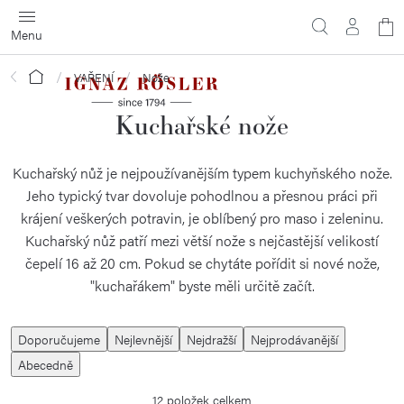
Přejít
N
na
obsah
ko
Domů
VAŘENÍ
Nože
Kuchařské nože
Kuchařský nůž je nejpoužívanějším typem kuchyňského nože.
Jeho typický tvar dovoluje pohodlnou a přesnou práci při
krájení veškerých potravin, je oblíbený pro maso i zeleninu.
Kuchařský nůž patří mezi větší nože s nejčastější velikostí
čepelí 16 až 20 cm. Pokud se chytáte pořídit si nové nože,
"kuchařákem" byste měli určitě začít.
Ř
Doporučujeme
Nejlevnější
Nejdražší
Nejprodávanější
a
Abecedně
z
12
položek celkem