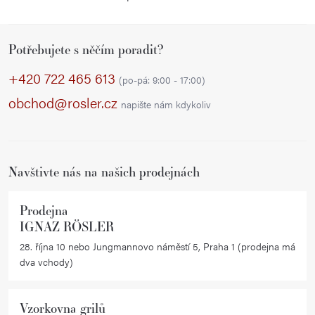
O
v
Z
l
Potřebujete s něčím poradit?
á
á
p
d
+420 722 465 613
(po-pá: 9:00 - 17:00)
a
a
obchod@rosler.cz
napište nám kdykoliv
c
t
í
í
p
r
Navštivte nás na našich prodejnách
v
k
Prodejna
y
IGNAZ RÖSLER
v
28. října 10 nebo Jungmannovo náměstí 5, Praha 1 (prodejna má
ý
dva vchody)
p
i
Vzorkovna grilů
s