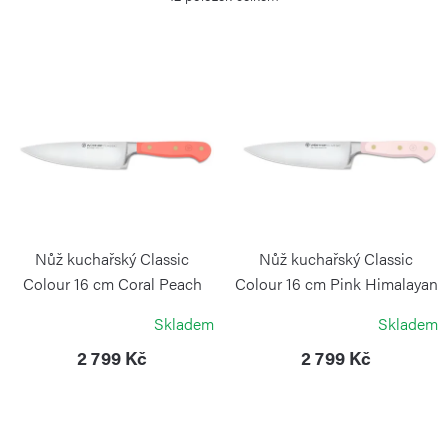
e
n
í
V
p
ý
r
p
o
i
d
s
u
p
k
r
Nůž kuchařský Classic
Nůž kuchařský Classic
t
o
Colour 16 cm Coral Peach
Colour 16 cm Pink Himalayan
Salt
ů
WÜSTHOF
d
Skladem
Skladem
WÜSTHOF
u
2 799 Kč
2 799 Kč
k
t
ů