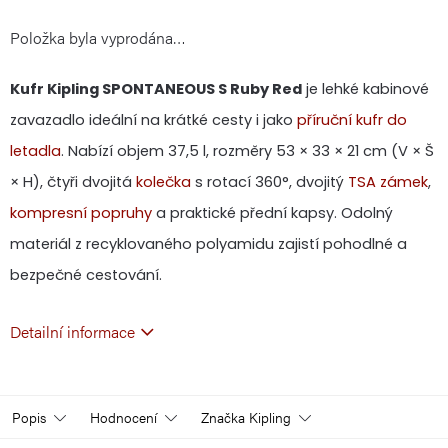
Položka byla vyprodána…
cena:
Kufr Kipling SPONTANEOUS S Ruby Red
je lehké kabinové
zavazadlo ideální na krátké cesty i jako
příruční
kufr do
letadla
. Nabízí objem 37,5 l, rozměry 53 × 33 × 21 cm (V × Š
× H), čtyři dvojitá
kolečka
s rotací 360°, dvojitý
TSA zámek
,
kompresní popruhy
a praktické přední kapsy. Odolný
materiál z recyklovaného polyamidu zajistí pohodlné a
bezpečné cestování.
Detailní informace
Popis
Hodnocení
Značka
Kipling