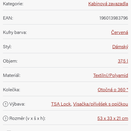
Kategorie
:
Kabinová zavazadla
EAN
:
196013983796
Kufry barva
:
Červená
Styl
:
Dámský
Objem
:
37,5 l
Materiál
:
Textilní/Polyamid
Kolečka
:
Otočná o 360 °
Výbava
:
TSA Lock
,
Visačka/přívěšek s opičkou
?
Rozměr (v x š x h)
:
53 x 33 x 21 cm
?