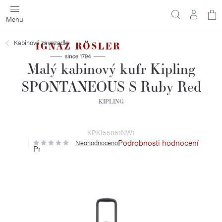
Přejít
N
na
obsah
ko
Kabinová zavazadla
Malý kabinový kufr Kipling
SPONTANEOUS S Ruby Red
KIPLING
KPKI55081NW1
Podrobnosti hodnocení
Neohodnoceno
Průměrné
hodnocení
produktu
je
0,0
z
5
hvězdiček.