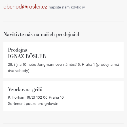
a
obchod@rosler.cz
napište nám kdykoliv
t
í
Navštivte nás na našich prodejnách
Prodejna
IGNAZ RÖSLER
28. října 10 nebo Jungmannovo náměstí 5, Praha 1 (prodejna má
dva vchody)
Vzorkovna grilů
K Horkám 19/21 102 00 Praha 10
Sortiment pouze pro grilování