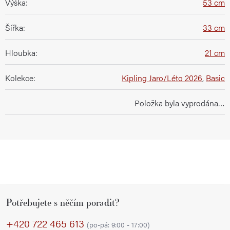
Výška
:
53 cm
Šířka
:
33 cm
Hloubka
:
21 cm
Kolekce
:
Kipling Jaro/Léto 2026
,
Basic
Položka byla vyprodána…
Z
Potřebujete s něčím poradit?
á
p
+420 722 465 613
(po-pá: 9:00 - 17:00)