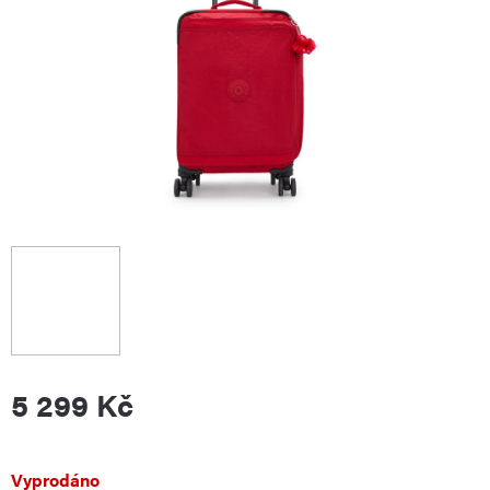
5 299 Kč
Měrná
Vyprodáno