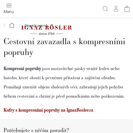
Přejít
N
na
obsah
ko
Domů
Slovník pojmů
Cestovní zavazadla s kompresními
popruhy
Kompresní popruhy
jsou nastavitelné pásky uvnitř kufru nebo
batohu, které slouží k pevnému přitažení a zajištění obsahu.
Pomáhají zmenšit objem sbalených věcí, zabraňují jejich pohybu
během cestování a chrání je před pomačkáním nebo poškozením.
Kufry s kompresními popruhy na IgnazRosler.cz
Z
Potřebujete s něčím poradit?
á