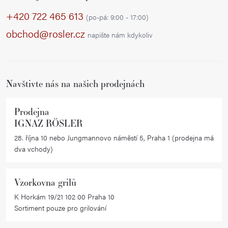
p
+420 722 465 613
(po-pá: 9:00 - 17:00)
a
obchod@rosler.cz
napište nám kdykoliv
t
í
Navštivte nás na našich prodejnách
Prodejna
IGNAZ RÖSLER
28. října 10 nebo Jungmannovo náměstí 5, Praha 1 (prodejna má
dva vchody)
Vzorkovna grilů
K Horkám 19/21 102 00 Praha 10
Sortiment pouze pro grilování