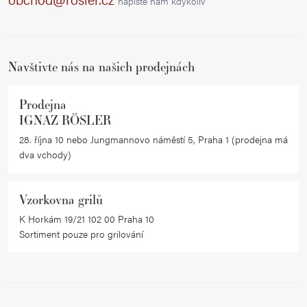
napište nám kdykoliv
t
í
Navštivte nás na našich prodejnách
Prodejna
IGNAZ RÖSLER
28. října 10 nebo Jungmannovo náměstí 5, Praha 1 (prodejna má
dva vchody)
Vzorkovna grilů
K Horkám 19/21 102 00 Praha 10
Sortiment pouze pro grilování