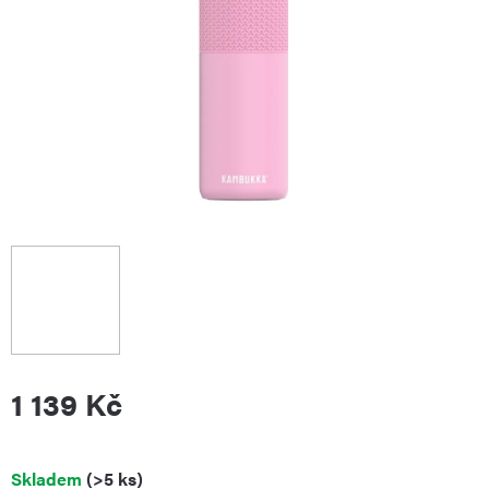
1 139 Kč
Měrná
Skladem
(>5 ks)