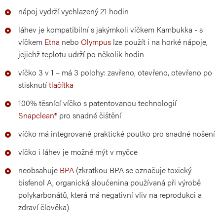
nápoj vydrží vychlazený 21 hodin
láhev je kompatibilní s jakýmkoli víčkem Kambukka - s
víčkem
Etna
nebo
Olympus
lze použít i na horké nápoje,
jejichž teplotu udrží po několik hodin
víčko 3 v 1 – má 3 polohy: zavřeno, otevřeno, otevřeno po
stisknutí
tlačítka
100% těsnící víčko s patentovanou technologií
Snapclean®
pro snadné čištění
víčko má integrované praktické poutko pro snadné nošení
víčko i láhev je možné mýt v myčce
neobsahuje
BPA
(zkratkou BPA se označuje toxický
bisfenol A, organická sloučenina používaná při výrobě
polykarbonátů, která má negativní vliv na reprodukci a
zdraví člověka)