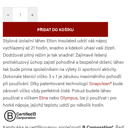
cena:
−
+
PŘIDAT DO KOŠÍKU
Stylová izolační láhev Elton Insulated udrží váš nápoj
vychlazený až 21 hodin, snadno a kdekoli uhasí vaši žízeň.
Dodržovat pitný režim je tak snadné! Zajímavě řešený
protiskluzový úchop zajistí pohodlné a bezpečné držení, láhev
tak bude prima společníkem na výlety či sportovní aktivity.
Dokonale těsnící víčko 3 v 1 je zárukou maximálního pohodlí
při používání. Díky patentované technologii
Snapclean®
bude
zároveň víčko vždy perfektně čisté. Pokud budete láhev
používat s víčkem
Etna
nebo
Olympus
, lze ji používat i pro
horké nápoje, jejichž teplotu udrží po několik hodin.
Kambukka je certifikovanou společností
B Corporation®
. Řadí