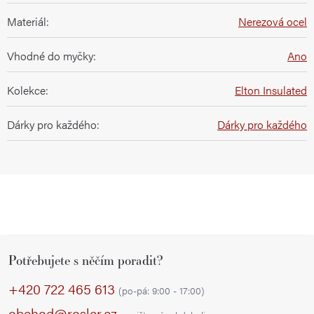
Materiál
:
Nerezová ocel
Vhodné do myčky
:
Ano
Kolekce
:
Elton Insulated
Dárky pro každého
:
Dárky pro každého
Z
Potřebujete s něčím poradit?
á
p
+420 722 465 613
(po-pá: 9:00 - 17:00)
a
obchod@rosler.cz