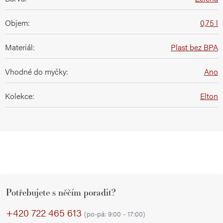
Objem
:
0,75 l
Materiál
:
Plast bez BPA
Vhodné do myčky
:
Ano
Kolekce
:
Elton
Z
Potřebujete s něčím poradit?
á
p
+420 722 465 613
(po-pá: 9:00 - 17:00)