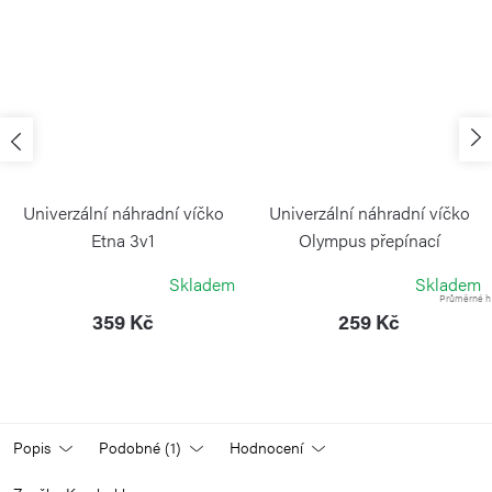
Univerzální náhradní víčko
Univerzální náhradní víčko
Etna 3v1
Olympus přepínací
KAMBUKKA
KAMBUKKA
Skladem
Skladem
Průměrné ho
359 Kč
259 Kč
Popis
Podobné (1)
Hodnocení