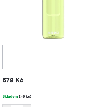
579 Kč
Měrná
Skladem
(>5 ks)