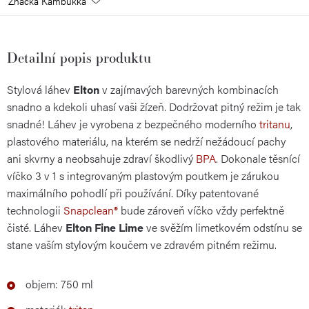
Značka
Kambukka
Detailní popis produktu
Stylová láhev
Elton
v zajímavých barevných kombinacích
snadno a kdekoli uhasí vaši žízeň. Dodržovat pitný režim je tak
snadné! Láhev je vyrobena z bezpečného moderního
tritanu
,
plastového materiálu, na kterém se nedrží nežádoucí pachy
ani skvrny a neobsahuje zdraví škodlivý
BPA
. Dokonale těsnící
víčko 3 v 1 s integrovaným plastovým poutkem je zárukou
maximálního pohodlí při používání. Díky patentované
technologii
Snapclean®
bude zároveň víčko vždy perfektně
čisté. Láhev
Elton Fine Lime
ve svěžím limetkovém odstínu se
stane vaším stylovým koučem ve zdravém pitném režimu.
objem: 750 ml