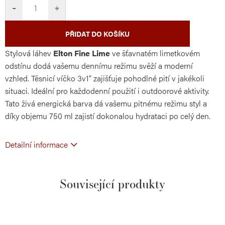
cena:
−
+
PŘIDAT DO KOŠÍKU
Stylová láhev
Elton Fine Lime
ve šťavnatém limetkovém
odstínu dodá vašemu dennímu režimu svěží a moderní
vzhled. Těsnicí víčko 3v1" zajišťuje pohodlné pití v jakékoli
situaci. Ideální pro každodenní použití i outdoorové aktivity.
Tato živá energická barva dá vašemu pitnému režimu styl a
díky objemu 750 ml zajistí dokonalou hydrataci po celý den.
Detailní informace
Související produkty