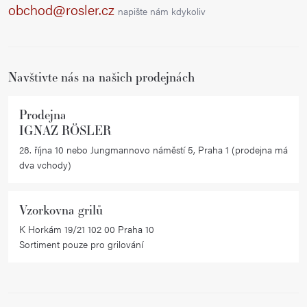
a
obchod@rosler.cz
napište nám kdykoliv
t
í
Navštivte nás na našich prodejnách
Prodejna
IGNAZ RÖSLER
28. října 10 nebo Jungmannovo náměstí 5, Praha 1 (prodejna má
dva vchody)
Vzorkovna grilů
K Horkám 19/21 102 00 Praha 10
Sortiment pouze pro grilování