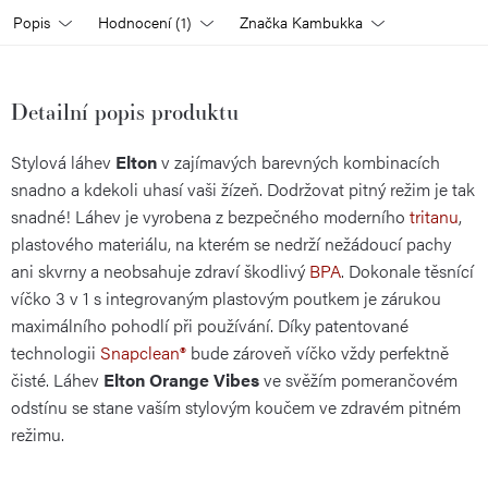
Popis
Hodnocení (1)
Značka
Kambukka
Detailní popis produktu
Stylová láhev
Elton
v zajímavých barevných kombinacích
snadno a kdekoli uhasí vaši žízeň. Dodržovat pitný režim je tak
snadné! Láhev je vyrobena z bezpečného moderního
tritanu
,
plastového materiálu, na kterém se nedrží nežádoucí pachy
ani skvrny a neobsahuje zdraví škodlivý
BPA
. Dokonale těsnící
víčko 3 v 1 s integrovaným plastovým poutkem je zárukou
maximálního pohodlí při používání. Díky patentované
technologii
Snapclean®
bude zároveň víčko vždy perfektně
čisté. Láhev
Elton Orange Vibes
ve svěžím pomerančovém
odstínu se stane vaším stylovým koučem ve zdravém pitném
režimu.