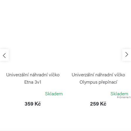
Univerzální náhradní víčko
Univerzální náhradní víčko
Etna 3v1
Olympus přepínací
KAMBUKKA
KAMBUKKA
Skladem
Skladem
Průměrné ho
359 Kč
259 Kč