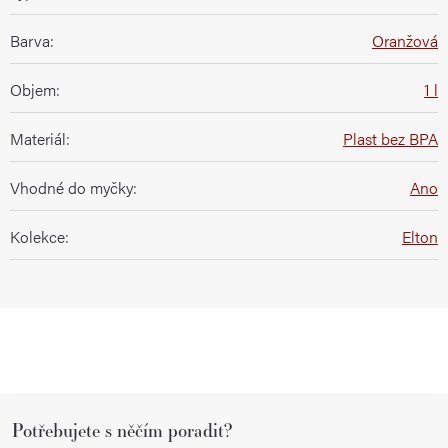
Barva
:
Oranžová
Objem
:
1 l
Materiál
:
Plast bez BPA
Vhodné do myčky
:
Ano
Kolekce
:
Elton
Z
Potřebujete s něčím poradit?
á