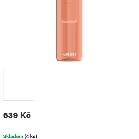
639 Kč
Měrná
Skladem
(4 ks)