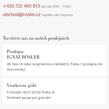
p
+420 722 465 613
(po-pá: 9:00 - 17:00)
a
obchod@rosler.cz
napište nám kdykoliv
t
í
Navštivte nás na našich prodejnách
Prodejna
IGNAZ RÖSLER
28. října 10 nebo Jungmannovo náměstí 5, Praha 1 (prodejna má
dva vchody)
Vzorkovna grilů
K Horkám 19/21 102 00 Praha 10
Sortiment pouze pro grilování