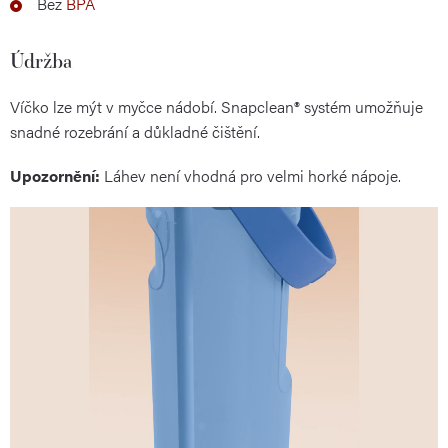
Bez
BPA
Údržba
Víčko lze mýt v myčce nádobí. Snapclean® systém umožňuje
snadné rozebrání a důkladné čištění.
Upozornění:
Láhev není vhodná pro velmi horké nápoje.