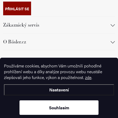
PŘIHLÁSIT SE
Zákaznický servis
O Rösler.cz
Sledujte nás
Používáme cookies, abychom Vám umožnili pohodlné
prohlížení webu a díky analýze provozu webu neustále
zlepšovali jeho funkce, výkon a použitelnost.
zde
.
Nastavení
Copyright 2026
Ignazrosler.cz
. Všechna práva vyhrazena.
Upravit
nastavení cookies
Souhlasím
Vytvořil Shoptet Premium