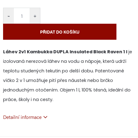
cena:
−
+
PŘIDAT DO KOŠÍKU
Láhev 2v1 Kambukka DUPLA Insulated Black Raven 1 l
je
izolovaná nerezová láhev na vodu a nápoje, která udrží
teplotu studených tekutin po delší dobu. Patentované
víčko 2 v 1 umožňuje pití přes náustek nebo brčko
jednoduchým otočením. Objem 1 l, 100% těsná, ideální do
práce, školy i na cesty.
Detailní informace