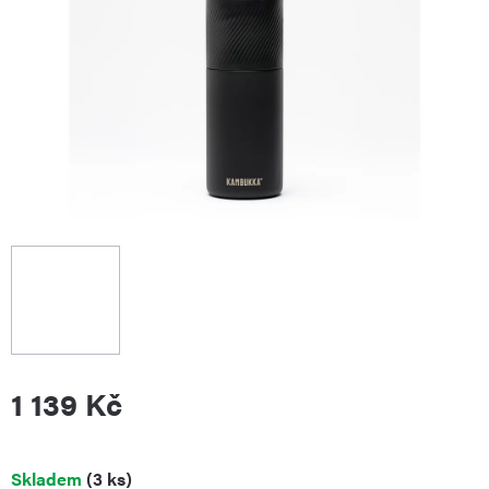
1 139 Kč
Měrná
Skladem
(3 ks)