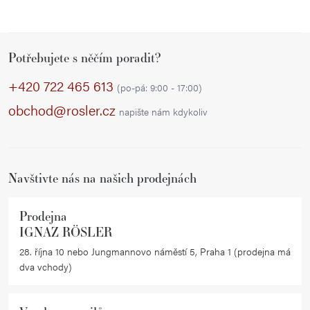
Z
Potřebujete s něčím poradit?
á
p
+420 722 465 613
(po-pá: 9:00 - 17:00)
a
obchod@rosler.cz
napište nám kdykoliv
t
í
Navštivte nás na našich prodejnách
Prodejna
IGNAZ RÖSLER
28. října 10 nebo Jungmannovo náměstí 5, Praha 1 (prodejna má
dva vchody)