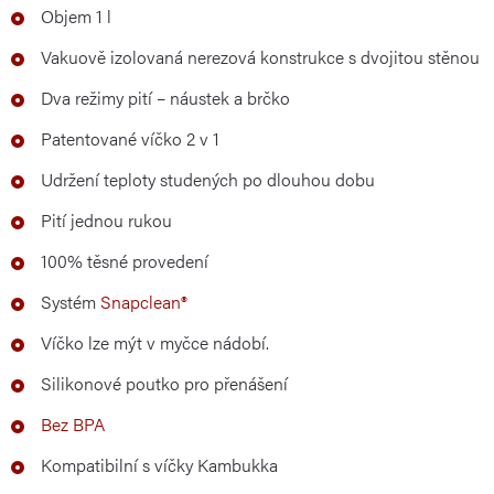
Objem 1 l
Vakuově izolovaná nerezová konstrukce s dvojitou stěnou
Dva režimy pití – náustek a brčko
Patentované víčko 2 v 1
Udržení teploty studených po dlouhou dobu
Pití jednou rukou
100% těsné provedení
Systém
Snapclean®
Víčko lze mýt v myčce nádobí.
Silikonové poutko pro přenášení
Bez BPA
Kompatibilní s víčky Kambukka