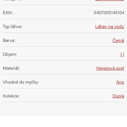
EAN
:
5407005145104
Typ láhve
:
Láhev na vodu
Barva
:
Černá
Objem
:
1 l
Materiál
:
Nerezová ocel
Vhodné do myčky
:
Ano
Kolekce
:
Dupla