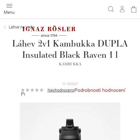
Přejít
N
na
obsah
ko
Láhve na vodu
Láhev 2v1 Kambukka DUPLA
Insulated Black Raven 1 l
KAMBUKKA
11-10007
Podrobnosti hodnocení
Neohodnoceno
Průměrné
hodnocení
produktu
je
0,0
z
5
hvězdiček.