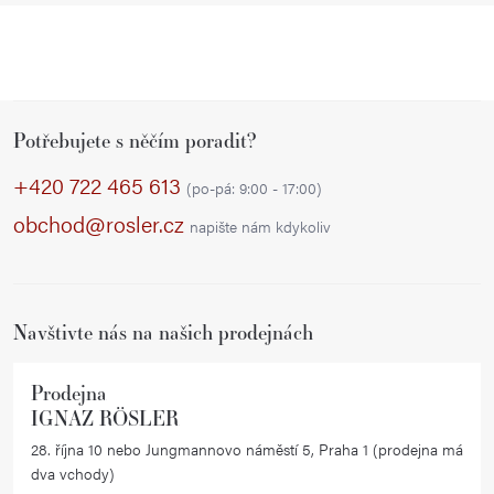
Z
Potřebujete s něčím poradit?
á
p
+420 722 465 613
(po-pá: 9:00 - 17:00)
a
obchod@rosler.cz
napište nám kdykoliv
t
í
Navštivte nás na našich prodejnách
Prodejna
IGNAZ RÖSLER
28. října 10 nebo Jungmannovo náměstí 5, Praha 1 (prodejna má
dva vchody)