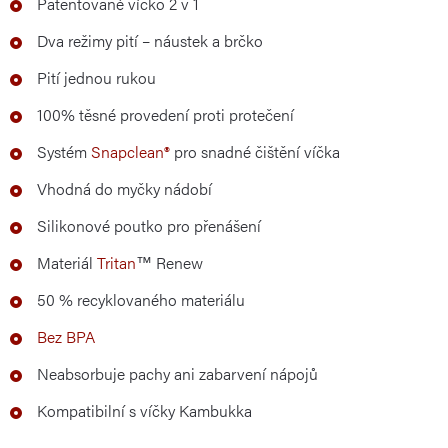
Patentované víčko 2 v 1
Dva režimy pití – náustek a brčko
Pití jednou rukou
100% těsné provedení proti protečení
Systém
Snapclean®
pro snadné čištění víčka
Vhodná do myčky nádobí
Silikonové poutko pro přenášení
Materiál
Tritan
™ Renew
50 % recyklovaného materiálu
Bez BPA
Neabsorbuje pachy ani zabarvení nápojů
Kompatibilní s víčky Kambukka