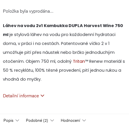
Položka byla vyprodána…
cena:
Láhev na vodu 2v1 Kambukka DUPLA Harvest Wine 750
ml
je stylová láhev na vodu pro každodenní hydrataci
doma, v práci i na cestách. Patentované víčko 2 v 1
umožňuje pití přes náustek nebo brčko jednoduchým
otočením. Objem 750 ml, odolný
Tritan
™ Renew materiál s
50 % recyklátu, 100% těsné provedení, pití jednou rukou a
vhodná do myčky.
Detailní informace
Popis
Podobné (2)
Hodnocení