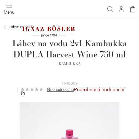
Přejít
N
na
obsah
ko
Láhve na vodu
Láhev na vodu 2v1 Kambukka
DUPLA Harvest Wine 750 ml
KAMBUKKA
11-10009
Podrobnosti hodnocení
Neohodnoceno
Průměrné
hodnocení
produktu
je
0,0
z
5
hvězdiček.