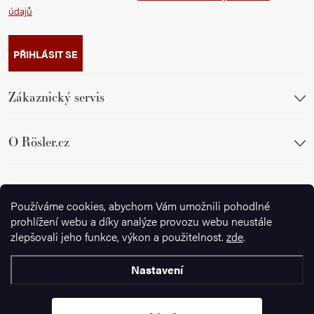
údajů
PŘIHLÁSIT SE
Zákaznický servis
O Rösler.cz
Sledujte nás
Používáme cookies, abychom Vám umožnili pohodlné
prohlížení webu a díky analýze provozu webu neustále
zlepšovali jeho funkce, výkon a použitelnost.
zde
.
Nastavení
Copyright 2026
Ignazrosler.cz
. Všechna práva vyhrazena.
Upravit
nastavení cookies