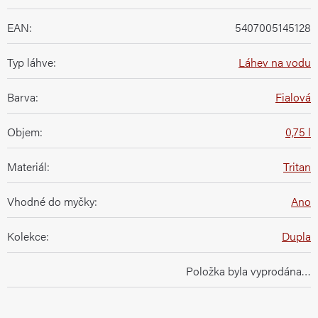
EAN
:
5407005145128
Typ láhve
:
Láhev na vodu
Barva
:
Fialová
Objem
:
0,75 l
Materiál
:
Tritan
Vhodné do myčky
:
Ano
Kolekce
:
Dupla
Položka byla vyprodána…