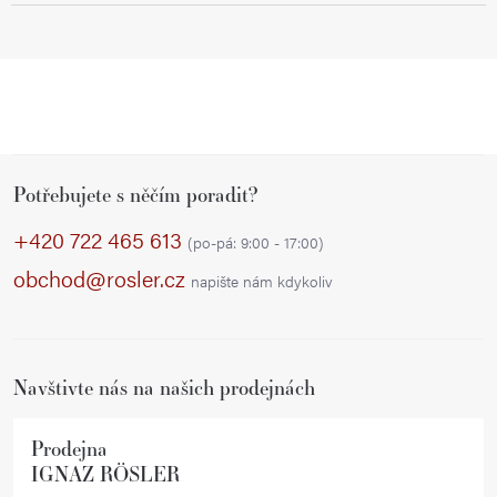
Z
Potřebujete s něčím poradit?
á
p
+420 722 465 613
(po-pá: 9:00 - 17:00)
a
obchod@rosler.cz
napište nám kdykoliv
t
í
Navštivte nás na našich prodejnách
Prodejna
IGNAZ RÖSLER