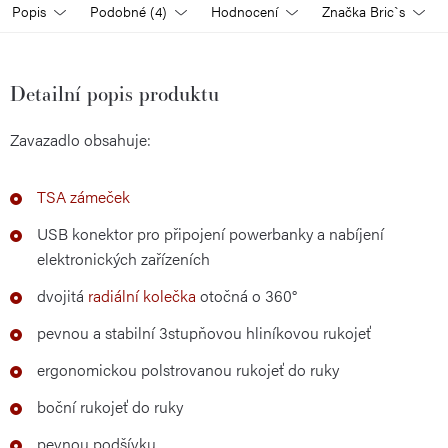
Popis
Podobné (4)
Hodnocení
Značka
Bric`s
Detailní popis produktu
Zavazadlo obsahuje:
TSA zámeček
USB konektor pro připojení powerbanky a nabíjení
elektronických zařízeních
dvojitá
radiální
kolečka
otočná o 360°
pevnou a stabilní 3stupňovou hliníkovou rukojeť
ergonomickou polstrovanou rukojeť do ruky
boční rukojeť do ruky
pevnou podšívku