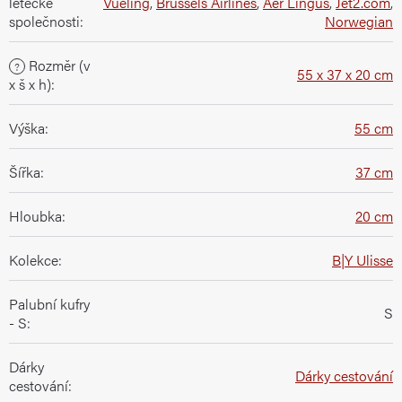
letecké
Vueling
,
Brussels Airlines
,
Aer Lingus
,
Jet2.com
,
společnosti
:
Norwegian
Rozměr (v
?
55 x 37 x 20 cm
x š x h)
:
Výška
:
55 cm
Šířka
:
37 cm
Hloubka
:
20 cm
Kolekce
:
B|Y Ulisse
Palubní kufry
S
- S
:
Dárky
Dárky cestování
cestování
: