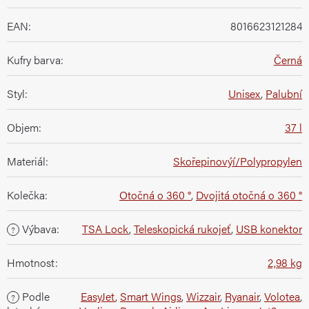
EAN
:
8016623121284
Kufry barva
:
Černá
Styl
:
Unisex
,
Palubní
Objem
:
37 l
Materiál
:
Skořepinovýí/Polypropylen
Kolečka
:
Otočná o 360 °
,
Dvojitá otočná o 360 °
Výbava
:
TSA Lock
,
Teleskopická rukojeť
,
USB konektor
?
Hmotnost
:
2,98 kg
Podle
EasyJet
,
Smart Wings
,
Wizzair
,
Ryanair
,
Volotea
,
?