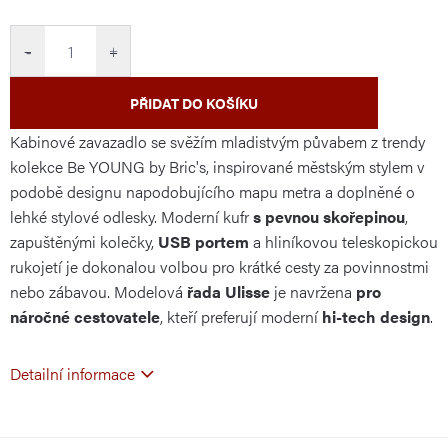
cena:
−
+
PŘIDAT DO KOŠÍKU
Kabinové zavazadlo se svěžím mladistvým půvabem z trendy
kolekce Be YOUNG by Bric's, inspirované městským stylem v
podobě designu napodobujícího mapu metra a doplněné o
lehké stylové odlesky. Moderní kufr
s pevnou skořepinou
,
zapuštěnými kolečky,
USB portem
a hliníkovou teleskopickou
rukojetí je dokonalou volbou pro krátké cesty za povinnostmi
nebo zábavou. Modelová
řada Ulisse
je navržena
pro
náročné cestovatele
, kteří preferují moderní
hi-tech design
.
Detailní informace