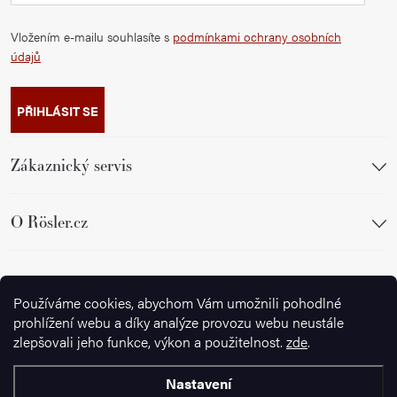
Vložením e-mailu souhlasíte s
podmínkami ochrany osobních
údajů
PŘIHLÁSIT SE
Zákaznický servis
O Rösler.cz
Sledujte nás
Používáme cookies, abychom Vám umožnili pohodlné
prohlížení webu a díky analýze provozu webu neustále
zlepšovali jeho funkce, výkon a použitelnost.
zde
.
Nastavení