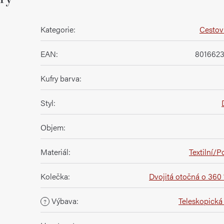
Kategorie
:
Cestovn
EAN
:
8016623
Kufry barva
:
Styl
:
Objem
:
Materiál
:
Textilní/P
Kolečka
:
Dvojitá otočná o 360 
Výbava
:
Teleskopická 
?