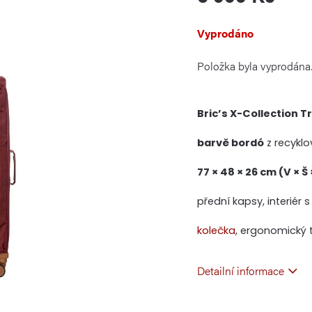
Měrná
Vyprodáno
cena:
Položka byla vyprodán
Bric’s X-Collection T
barvě bordó
z recyklo
77 × 48 × 26 cm (V × Š 
přední kapsy, interiér 
kolečka
, ergonomický 
Detailní informace