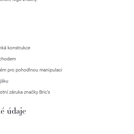
ehká konstrukce
m chodem
tém pro pohodlnou manipulaci
ějšku
otní záruka značky Bric’s
é údaje