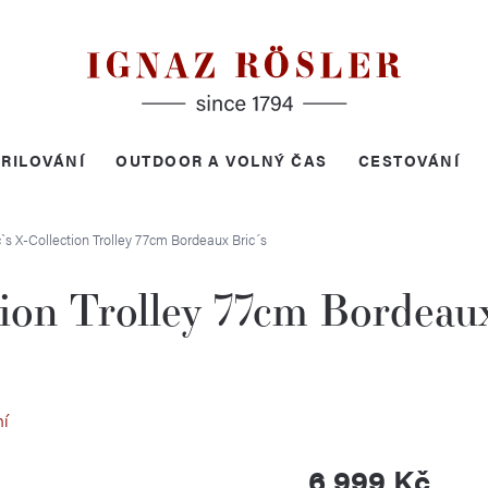
RILOVÁNÍ
OUTDOOR A VOLNÝ ČAS
CESTOVÁNÍ
c`s X-Collection Trolley 77cm Bordeaux
Bric´s
tion Trolley 77cm Bordeau
ní
6 999 Kč