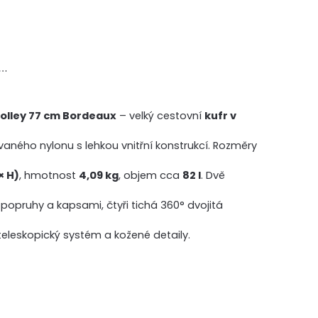
a…
rolley 77 cm Bordeaux
– velký cestovní
kufr v
vaného nylonu s lehkou vnitřní konstrukcí. Rozměry
× H)
, hmotnost
4,09 kg
, objem cca
82 l
. Dvě
s popruhy a kapsami, čtyři tichá 360° dvojitá
teleskopický systém a kožené detaily.