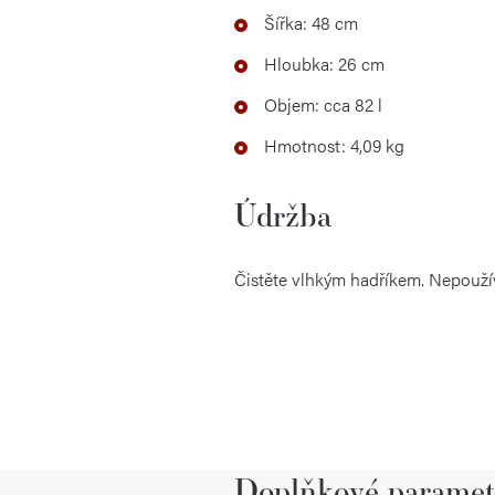
Šířka: 48 cm
Hloubka: 26 cm
Objem: cca 82 l
Hmotnost: 4,09 kg
Údržba
Čistěte vlhkým hadříkem. Nepoužíve
Doplňkové paramet