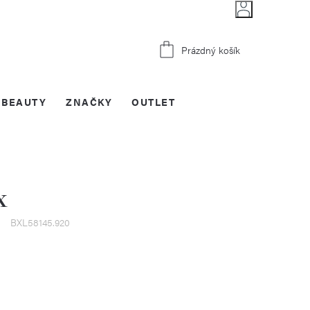
Nákupní
Prázdný košík
košík
BEAUTY
ZNAČKY
OUTLET
x
BXL58145.920