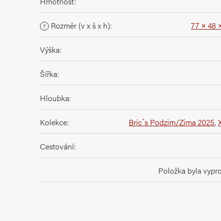
Hmotnost
:
Rozměr (v x š x h)
:
77 × 48 
?
Výška
:
Šířka
:
Hloubka
:
Kolekce
:
Bric`s Podzim/Zima 2025
,
Cestování
:
Položka byla vyp