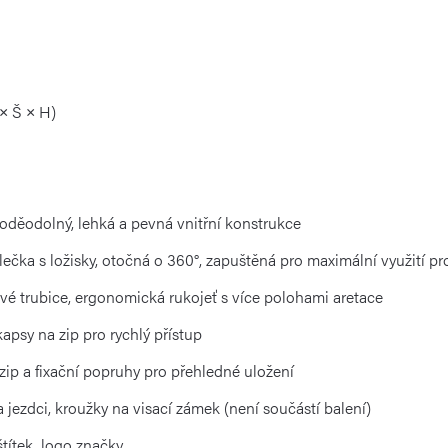
× Š × H)
oděodolný, lehká a pevná vnitřní konstrukce
olečka s ložisky, otočná o 360°, zapuštěná pro maximální využití pr
vé trubice, ergonomická rukojeť s více polohami aretace
apsy na zip pro rychlý přístup
zip a fixační popruhy pro přehledné uložení
 jezdci, kroužky na visací zámek (není součástí balení)
štítek, logo značky