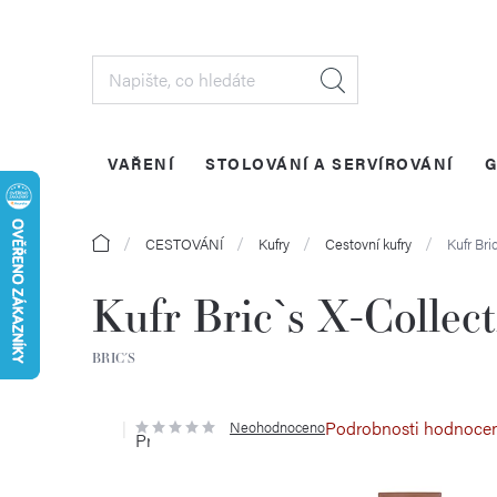
Přejít
na
obsah
VAŘENÍ
STOLOVÁNÍ A SERVÍROVÁNÍ
G
Domů
CESTOVÁNÍ
Kufry
Cestovní kufry
Kufr Bri
Kufr Bric`s X-Collec
BRIC´S
Podrobnosti hodnoce
Neohodnoceno
Průměrné
hodnocení
produktu
je
0,0