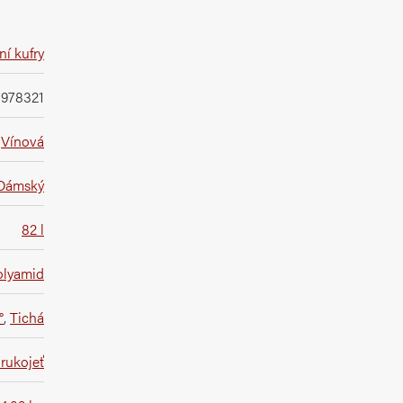
í kufry
978321
Vínová
Dámský
82 l
olyamid
°
,
Tichá
rukojeť