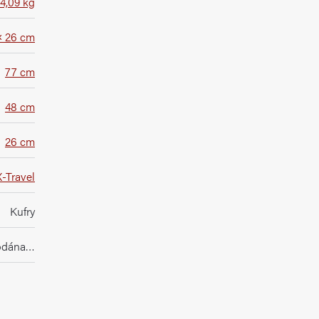
4,09 kg
× 26 cm
77 cm
48 cm
26 cm
X-Travel
Kufry
rodána…