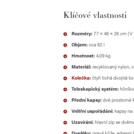
Klíčové vlastnosti
Rozměry:
77 × 48 × 26 cm (V 
Objem:
cca 82 l
Hmotnost:
4,09 kg
Materiál:
recyklovaný nylon, v
Kolečka
:
čtyři tichá dvojitá k
Teleskopický systém:
hliníko
Přední kapsy:
dvě prostorné k
Vnitřní uspořádání:
kapsy na 
Uzavírání:
hlavní zip se dvěma
Doplňky:
pravá kůže, adresní 