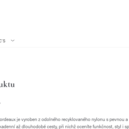
C`S
duktu
y
 Bordeaux je vyroben z odolného recyklovaného nylonu s pevnou a l
kadenní až dlouhodobé cesty, při nichž oceníte funkčnost, styl i sp