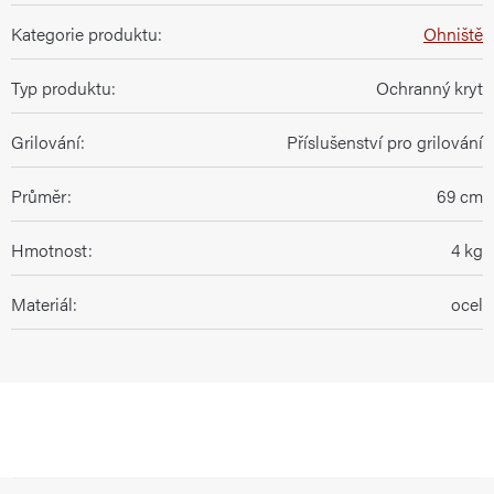
Kategorie produktu
:
Ohniště
Typ produktu
:
Ochranný kryt
Grilování
:
Příslušenství pro grilování
Průměr
:
69 cm
Hmotnost
:
4 kg
Materiál
:
ocel
Z