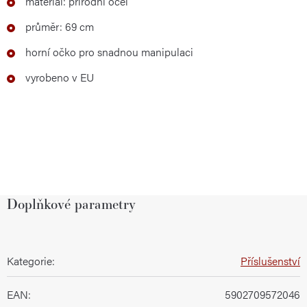
materiál: přírodní ocel
průměr: 69 cm
horní očko pro snadnou manipulaci
vyrobeno v EU
Doplňkové parametry
Kategorie
:
Příslušenství
EAN
:
5902709572046