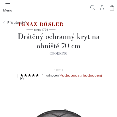
Přejít
N
na
obsah
ko
Příslušenství
Drátěný ochranný kryt na
ohniště 70 cm
COOKKING
111311
Podrobnosti hodnocení
1 hodnocení
Průměrné
hodnocení
produktu
je
5,0
z
5
hvězdiček.