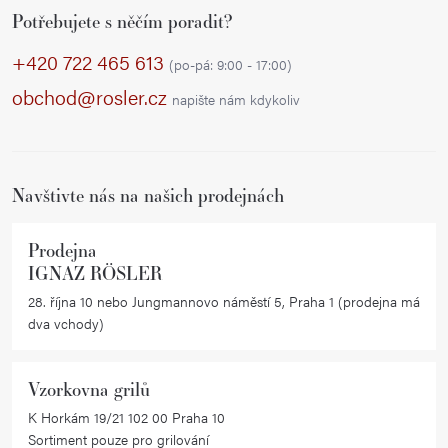
Potřebujete s něčím poradit?
á
p
+420 722 465 613
(po-pá: 9:00 - 17:00)
a
obchod@rosler.cz
napište nám kdykoliv
t
í
Navštivte nás na našich prodejnách
Prodejna
IGNAZ RÖSLER
28. října 10 nebo Jungmannovo náměstí 5, Praha 1 (prodejna má
dva vchody)
Vzorkovna grilů
K Horkám 19/21 102 00 Praha 10
Sortiment pouze pro grilování