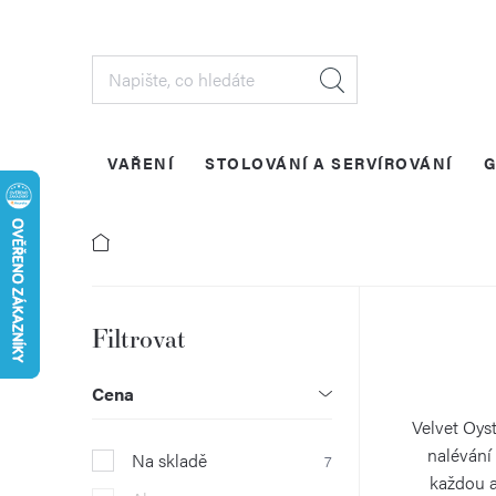
Přejít
na
obsah
VAŘENÍ
STOLOVÁNÍ A SERVÍROVÁNÍ
G
P
o
Cena
s
Velvet Oyst
nalévání 
Na skladě
7
t
každou a