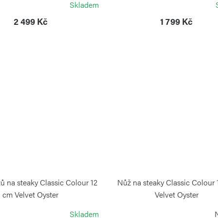
Skladem
2 499 Kč
1 799 Kč
ů na steaky Classic Colour 12
Nůž na steaky Classic Colour
cm Velvet Oyster
Velvet Oyster
WÜSTHOF
WÜSTHOF
Skladem