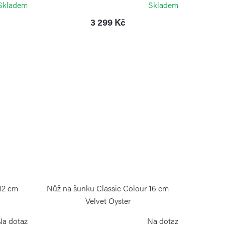
Skladem
Skladem
3 299 Kč
 12 cm
Nůž na šunku Classic Colour 16 cm
Velvet Oyster
WÜSTHOF
Na dotaz
Na dotaz