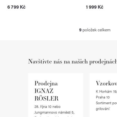
6 799 Kč
1 999 Kč
9
položek celkem
O
v
l
Navštivte nás na našich prodejnác
á
d
a
Prodejna
Vzorkov
c
IGNAZ
K Horkám 19/
RÖSLER
Praha 10
í
Sortiment po
28. října 10 nebo
p
grilování
Jungmannovo náměstí 5,