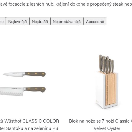
ravě focaccie z lesních hub, krájení dokonale propečený steak neb
me
Nejlevnější
Nejdražší
Nejprodávanější
Abecedně
ožů Wüsthof CLASSIC COLOR
Blok na nože se 7 noži Classic
ter Santoku a na zeleninu PS
Velvet Oyster