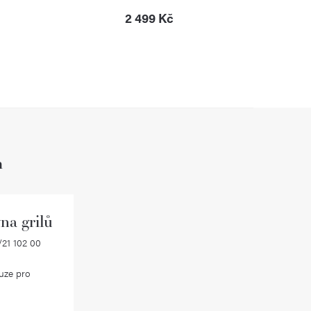
2 499 Kč
h
na grilů
21 102 00
uze pro