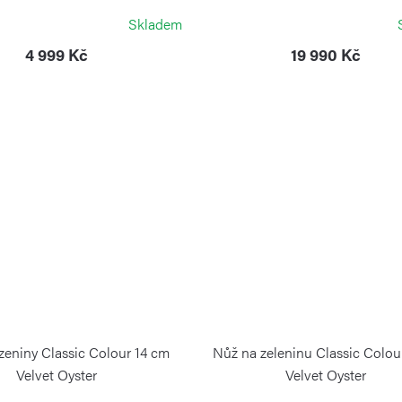
WÜSTHOF
WÜSTHOF
Skladem
4 999 Kč
19 990 Kč
zeniny Classic Colour 14 cm
Nůž na zeleninu Classic Colou
Velvet Oyster
Velvet Oyster
WÜSTHOF
WÜSTHOF