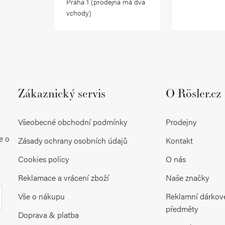
r
Praha 1 (prodejna má dva
vchody)
v
k
y
v
ý
Zákaznický servis
O Rösler.cz
p
Všeobecné obchodní podmínky
Prodejny
i
e o
Zásady ochrany osobních údajů
Kontakt
s
Cookies policy
O nás
u
Reklamace a vrácení zboží
Naše značky
Vše o nákupu
Reklamní dárkov
předměty
Doprava & platba