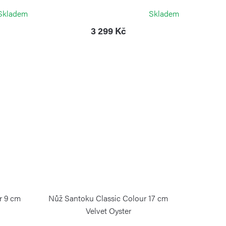
WÜSTHOF
Skladem
Skladem
3 299 Kč
r 9 cm
Nůž Santoku Classic Colour 17 cm
Velvet Oyster
WÜSTHOF