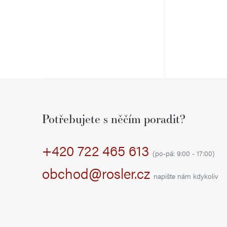
Z
á
Potřebujete s něčím poradit?
p
+420 722 465 613
a
(po-pá: 9:00 - 17:00)
t
obchod@rosler.cz
napište nám kdykoliv
í