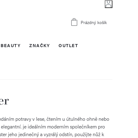
Nákupní
Prázdný košík
košík
BEAUTY
ZNAČKY
OUTLET
er
hledáním potravy v lese, čtením u útulného ohně nebo
 a elegantní. je ideálním moderním společníkem pro
er jeho jedinečný a vyzrálý odstín, použijte nůž k