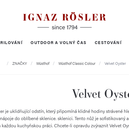
RILOVÁNÍ
OUTDOOR A VOLNÝ ČAS
CESTOVÁNÍ
Domů
ZNAČKY
Wüsthof
Wüsthof Classic Colour
Velvet Oyster
Velvet Oyst
er je uklidňující odstín, který připomíná klidné hodiny strávené 
nápoje do oblíbené sklenice. sklenici. Tento nůž je sofistikovaný
 každou kuchyňskou práci. Chcete-li opravdu zvýraznit Velvet Oyst