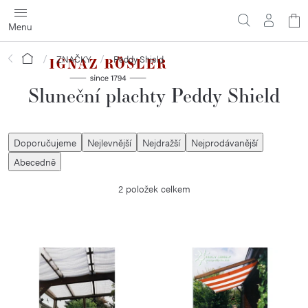
Přejít
N
na
obsah
ko
Domů
ZNAČKY
Peddy Shield
Sluneční plachty Peddy Shield
Ř
Doporučujeme
Nejlevnější
Nejdražší
Nejprodávanější
a
Abecedně
z
2
položek celkem
e
n
í
V
p
ý
r
p
o
i