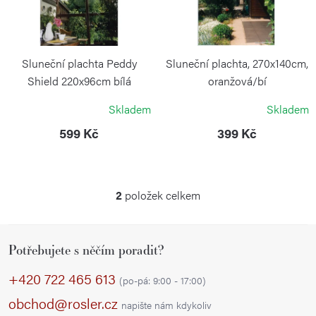
d
s
u
p
k
r
Sluneční plachta Peddy
Sluneční plachta, 270x140cm,
t
o
Shield 220x96cm bílá
oranžová/bí
ů
PEDDY SHIELD
PEDDY SHIELD
d
Skladem
Skladem
u
599 Kč
399 Kč
k
t
ů
2
položek celkem
O
v
Z
l
Potřebujete s něčím poradit?
á
á
p
d
+420 722 465 613
(po-pá: 9:00 - 17:00)
a
a
obchod@rosler.cz
napište nám kdykoliv
c