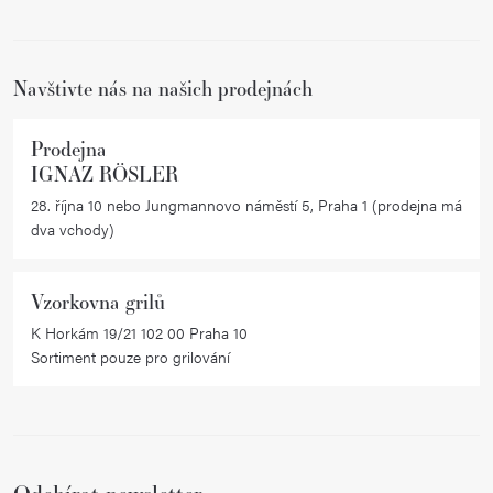
t
í
í
p
r
Navštivte nás na našich prodejnách
v
k
Prodejna
y
IGNAZ RÖSLER
v
28. října 10 nebo Jungmannovo náměstí 5, Praha 1 (prodejna má
ý
dva vchody)
p
i
Vzorkovna grilů
s
K Horkám 19/21 102 00 Praha 10
u
Sortiment pouze pro grilování