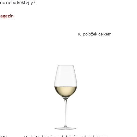
íno nebo koktejly?
magazín
18
položek celkem