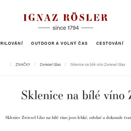
RILOVÁNÍ
OUTDOOR A VOLNÝ ČAS
CESTOVÁNÍ
Domů
ZNAČKY
Zwiesel Glas
Sklenice na bílé víno Zwiesel Glas
Sklenice na bílé víno
Sklenice
Zwiesel
Glas
na
bílé
víno
jsou
lehké,
odolné
a
dokonale
tva