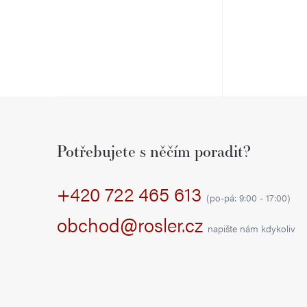
Z
á
Potřebujete s něčím poradit?
p
+420 722 465 613
a
(po-pá: 9:00 - 17:00)
t
obchod@rosler.cz
napište nám kdykoliv
í