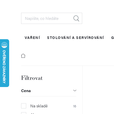
Přejít
na
obsah
VAŘENÍ
STOLOVÁNÍ A SERVÍROVÁNÍ
G
P
o
Cena
s
Na skladě
16
t