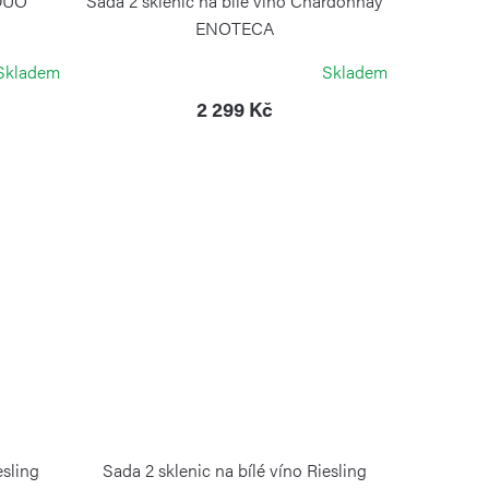
 DUO
Sada 2 sklenic na bílé víno Chardonnay
ENOTECA
ZWIESEL GLAS
Skladem
Skladem
2 299 Kč
esling
Sada 2 sklenic na bílé víno Riesling