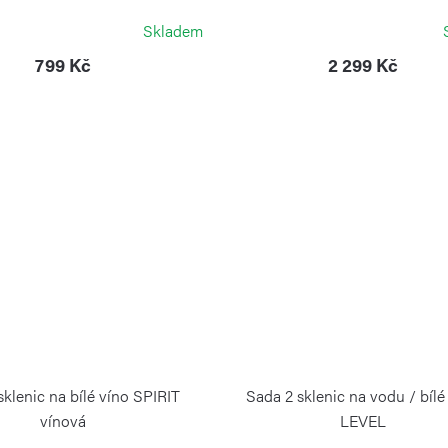
ZWIESEL GLAS
ZWIESEL GLAS
Skladem
799 Kč
2 299 Kč
sklenic na bílé víno SPIRIT
Sada 2 sklenic na vodu / bílé
vínová
LEVEL
ZWIESEL GLAS
ZWIESEL GLAS