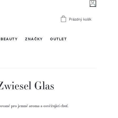
Nákupní
Prázdný košík
košík
BEAUTY
ZNAČKY
OUTLET
 Zwiesel Glas
rované
pro
jemné
aroma
a
osvěžující
chuť.