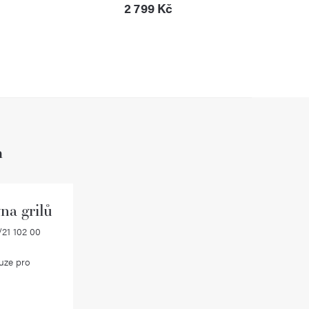
2 799 Kč
h
na grilů
21 102 00
uze pro