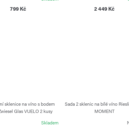
799 Kč
2 449 Kč
ní sklenice na víno s bodem
Sada 2 sklenic na bílé víno Ries
 Zwiesel Glas VUELO 2 kusy
MOMENT
ZWIESEL GLAS
ZWIESEL GLAS
Skladem