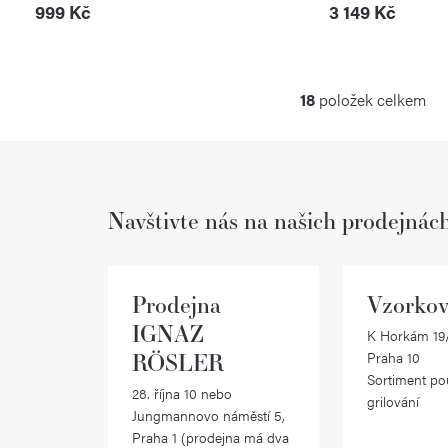
999 Kč
3 149 Kč
18
položek celkem
O
v
l
Navštivte nás na našich prodejnác
á
d
a
Prodejna
Vzorkov
c
IGNAZ
K Horkám 19/
RÖSLER
Praha 10
í
Sortiment po
28. října 10 nebo
p
grilování
Jungmannovo náměstí 5,
r
Praha 1 (prodejna má dva