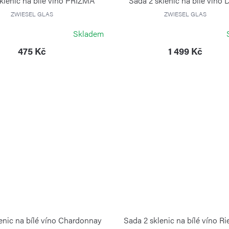
klenic na bílé víno PRIZMA
Sada 2 sklenic na bílé víno
ZWIESEL GLAS
ZWIESEL GLAS
Skladem
475 Kč
1 499 Kč
enic na bílé víno Chardonnay
Sada 2 sklenic na bílé víno Ri