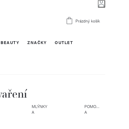
Nákupní
Prázdný košík
košík
BEAUTY
ZNAČKY
OUTLET
vaření
MLÝNKY
POMOCNÍCI
A
A
KOŘENÍ
DOPLŇKY