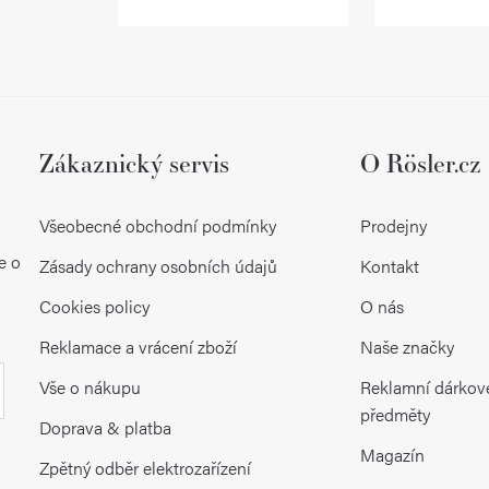
v
k
y
v
ý
Zákaznický servis
O Rösler.cz
p
Všeobecné obchodní podmínky
Prodejny
i
e o
Zásady ochrany osobních údajů
Kontakt
s
Cookies policy
O nás
u
Reklamace a vrácení zboží
Naše značky
Vše o nákupu
Reklamní dárkov
předměty
Doprava & platba
Magazín
Zpětný odběr elektrozařízení