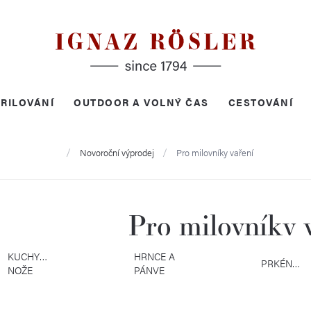
RILOVÁNÍ
OUTDOOR A VOLNÝ ČAS
CESTOVÁNÍ
Domů
Novoroční výprodej
Pro milovníky vaření
Pro milovníky 
KUCHYŇSKÉ
HRNCE A
PRKÉNKA
NOŽE
PÁNVE