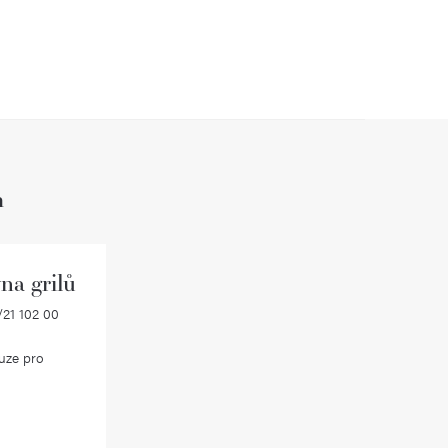
h
na grilů
21 102 00
uze pro