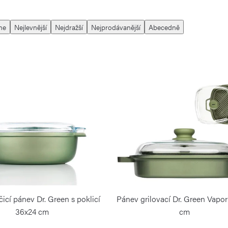
me
Nejlevnější
Nejdražší
Nejprodávanější
Abecedně
icí pánev Dr. Green s poklicí
Pánev grilovací Dr. Green Vapor
36x24 cm
cm
RISOLI
RISOLI