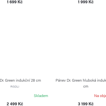
1 699 Kč
1 999 Kč
Dr. Green indukční 28 cm
Pánev Dr. Green hluboká induk
cm
RISOLI
RISOLI
Skladem
Na obj
2 499 Kč
3 199 Kč