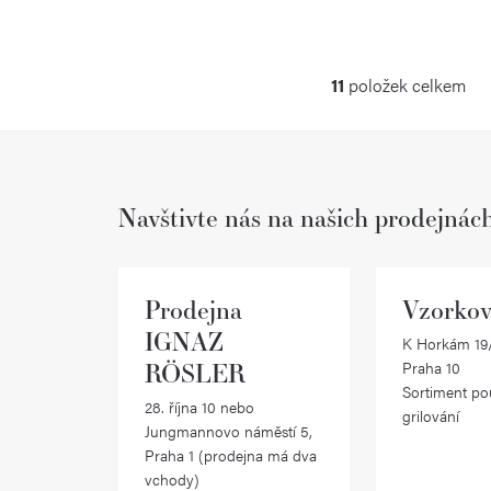
11
položek celkem
O
v
l
Navštivte nás na našich prodejnác
á
d
a
Prodejna
Vzorkov
c
IGNAZ
K Horkám 19/
RÖSLER
Praha 10
í
Sortiment po
28. října 10 nebo
p
grilování
Jungmannovo náměstí 5,
r
Praha 1 (prodejna má dva
vchody)