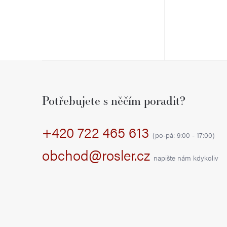
Z
á
Potřebujete s něčím poradit?
p
+420 722 465 613
a
(po-pá: 9:00 - 17:00)
t
obchod@rosler.cz
napište nám kdykoliv
í