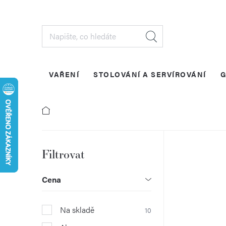
Přejít
na
obsah
VAŘENÍ
STOLOVÁNÍ A SERVÍROVÁNÍ
G
P
o
Cena
s
Na skladě
10
t