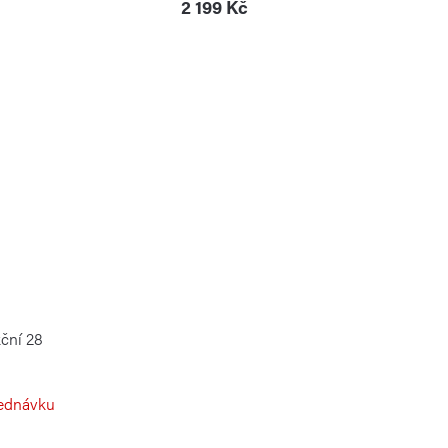
2 199 Kč
ční 28
ednávku