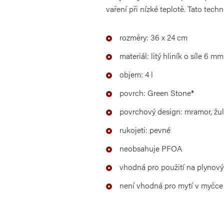
vaření při nízké teplotě. Tato tech
rozměry: 36 x 24 cm
materiál: litý hliník o síle 6 mm
objem: 4 l
povrch: Green Stone®
povrchový design: mramor, žu
rukojeti: pevné
neobsahuje PFOA
vhodná pro použití na plynový
není vhodná pro mytí v myčce