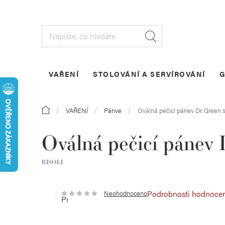
Přejít
na
obsah
VAŘENÍ
STOLOVÁNÍ A SERVÍROVÁNÍ
G
Domů
VAŘENÍ
Pánve
Oválná pečicí pánev Dr. Green 
Oválná pečicí pánev 
RISOLI
Podrobnosti hodnoce
Neohodnoceno
Průměrné
hodnocení
produktu
je
0,0