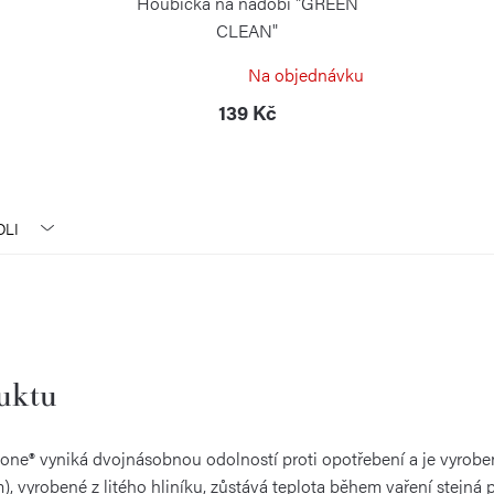
Houbička na nádobí "GREEN
CLEAN"
RISOLI
Na objednávku
139 Kč
OLI
duktu
tone® vyniká dvojnásobnou odolností proti opotřebení a je vyroben
m), vyrobené z litého hliníku, zůstává teplota během vaření stejn