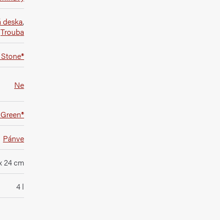
á deska
,
,
Trouba
 Stone®
Ne
 Green®
Pánve
x 24 cm
4 l