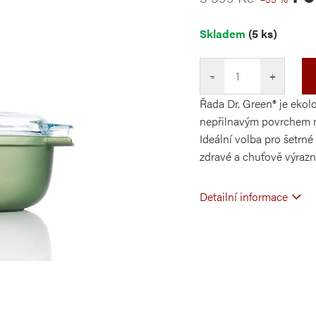
Měrná
Skladem
(5 ks)
cena:
−
+
Řada Dr. Green® je ekol
nepřilnavým povrchem n
Ideální volba pro šetrné 
zdravé a chuťově výrazně
Detailní informace