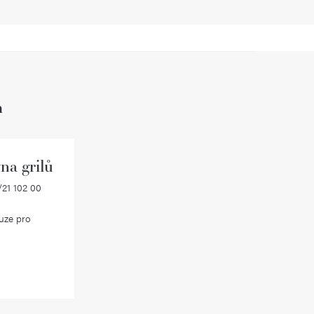
h
na grilů
21 102 00
uze pro