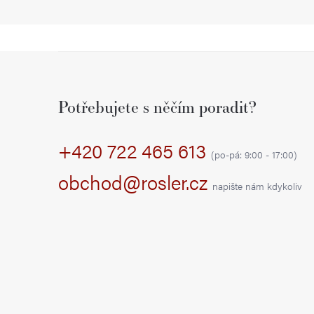
Z
á
Potřebujete s něčím poradit?
p
+420 722 465 613
a
(po-pá: 9:00 - 17:00)
t
obchod@rosler.cz
napište nám kdykoliv
í