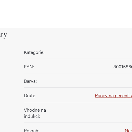
ry
Kategorie
:
EAN
:
8001586
Barva
:
Druh
:
Pánev na pečení s 
Vhodné na
indukci
:
Povrch
:
Nep