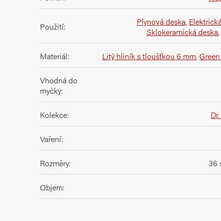
Plynová deska
,
Elektrick
Použití
:
Sklokeramická deska
Materiál
:
Litý hliník s tloušťkou 6 mm
,
Green
Vhodná do
myčky
:
Kolekce
:
Dr.
Vaření
:
Rozměry
:
36 
Objem
: