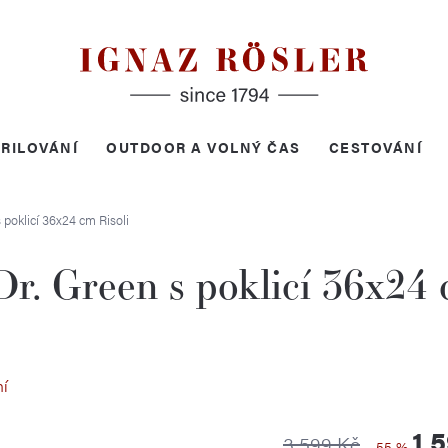
RILOVÁNÍ
OUTDOOR A VOLNÝ ČAS
CESTOVÁNÍ
s poklicí 36x24 cm
Risoli
Dr. Green s poklicí 36x24
ní
1 
3 599 Kč
–55 %