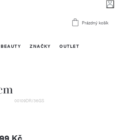
Nákupní
Prázdný košík
košík
BEAUTY
ZNAČKY
OUTLET
 cm
00109DR/36GS
599 Kč