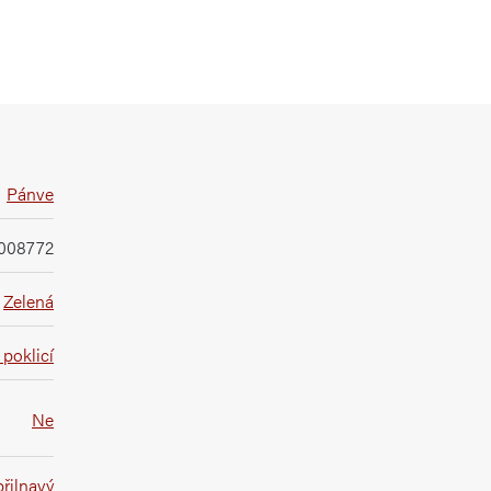
Pánve
008772
Zelená
poklicí
Ne
řilnavý