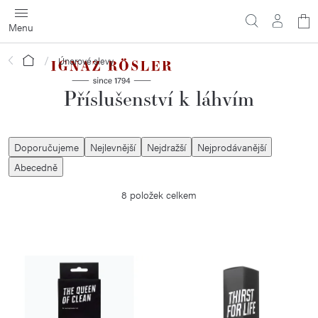
Přejít
N
na
obsah
ko
Domů
Únorové slevy
Příslušenství k láhvím
Ř
Doporučujeme
Nejlevnější
Nejdražší
Nejprodávanější
a
Abecedně
z
8
položek celkem
e
n
í
V
p
ý
r
p
o
i