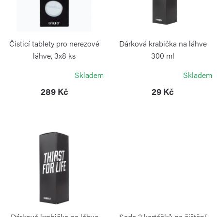
d
s
u
p
k
r
Čisticí tablety pro nerezové
Dárková krabička na láhve
t
o
láhve, 3x8 ks
300 ml
ů
KAMBUKKA
KAMBUKKA
d
Skladem
Skladem
u
289 Kč
29 Kč
k
t
ů
Dárková krabička na láhve
Sada 2 kartáčků na čištění