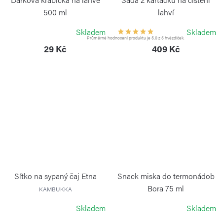
500 ml
lahví
KAMBUKKA
KAMBUKKA
Skladem
Skladem
Průměrné hodnocení produktu je 5,0 z 5 hvězdiček.
29 Kč
409 Kč
Sítko na sypaný čaj Etna
Snack miska do termonádob
Bora 75 ml
KAMBUKKA
KAMBUKKA
Skladem
Skladem