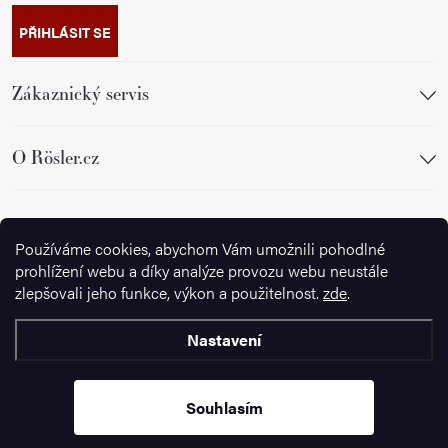
PŘIHLÁSIT SE
Zákaznický servis
O Rösler.cz
Sledujte nás
Používáme cookies, abychom Vám umožnili pohodlné
prohlížení webu a díky analýze provozu webu neustále
zlepšovali jeho funkce, výkon a použitelnost.
zde
.
Nastavení
Copyright 2026
Ignazrosler.cz
. Všechna práva vyhrazena.
Upravit
nastavení cookies
Souhlasím
Vytvořil Shoptet Premium