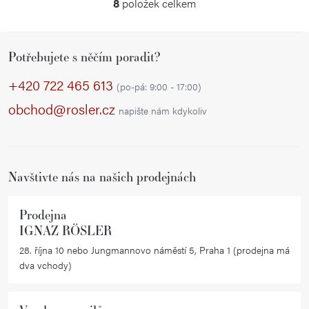
8
položek celkem
O
v
Z
l
Potřebujete s něčím poradit?
á
á
p
d
+420 722 465 613
(po-pá: 9:00 - 17:00)
a
a
obchod@rosler.cz
napište nám kdykoliv
c
t
í
í
p
r
Navštivte nás na našich prodejnách
v
k
Prodejna
y
IGNAZ RÖSLER
v
28. října 10 nebo Jungmannovo náměstí 5, Praha 1 (prodejna má
ý
dva vchody)
p
i