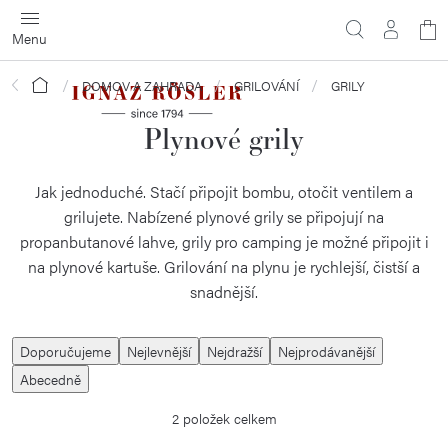
Přejít
N
na
obsah
ko
Domů
DOMOV A ZAHRADA
GRILOVÁNÍ
GRILY
Plynové grily
Jak jednoduché. Stačí připojit bombu, otočit ventilem a
grilujete. Nabízené plynové grily se připojují na
propanbutanové lahve, grily pro camping je možné připojit i
na plynové kartuše. Grilování na plynu je rychlejší, čistší a
snadnější.
Ř
Doporučujeme
Nejlevnější
Nejdražší
Nejprodávanější
a
Abecedně
z
2
položek celkem
e