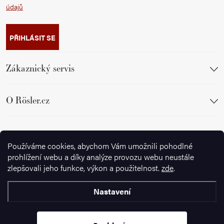
údajů
PŘIHLÁSIT SE
Zákaznický servis
O Rösler.cz
Sledujte nás
Používáme cookies, abychom Vám umožnili pohodlné
prohlížení webu a díky analýze provozu webu neustále
zlepšovali jeho funkce, výkon a použitelnost.
zde
.
Nastavení
Copyright 2026
Ignazrosler.cz
. Všechna práva vyhrazena.
Upravit
nastavení cookies