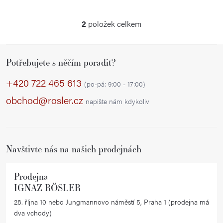
2
položek celkem
O
v
Z
l
Potřebujete s něčím poradit?
á
á
p
d
+420 722 465 613
(po-pá: 9:00 - 17:00)
a
a
obchod@rosler.cz
napište nám kdykoliv
c
t
í
í
p
r
Navštivte nás na našich prodejnách
v
k
Prodejna
y
IGNAZ RÖSLER
v
28. října 10 nebo Jungmannovo náměstí 5, Praha 1 (prodejna má
ý
dva vchody)