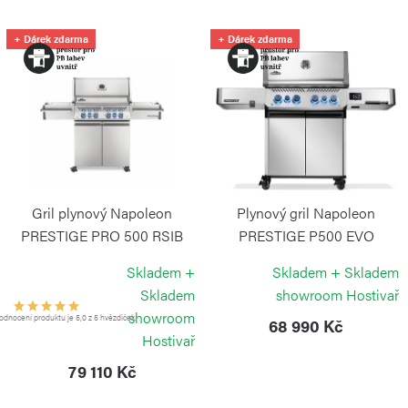
n
í
V
+ Dárek zdarma
+ Dárek zdarma
p
ý
r
p
o
i
d
s
u
p
k
r
Gril plynový Napoleon
Plynový gril Napoleon
t
o
PRESTIGE PRO 500 RSIB
PRESTIGE P500 EVO
ů
NAPOLEON
NAPOLEON
d
Skladem +
Skladem + Skladem
u
Skladem
showroom Hostivař
showroom
k
dnocení produktu je 5,0 z 5 hvězdiček.
68 990 Kč
Hostivař
t
79 110 Kč
ů