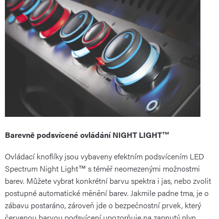
Barevně podsvícené ovládání NIGHT LIGHT™
Ovládací knoflíky jsou vybaveny efektním podsvícením LED
Spectrum Night Light™ s téměř neomezenými možnostmi
barev. Můžete vybrat konkrétní barvu spektra i jas, nebo zvolit
postupné automatické měnění barev. Jakmile padne tma, je o
zábavu postaráno, zároveň jde o bezpečnostní prvek, který
červenou barvou podsvícení upozorňuje na zapnutý plyn.