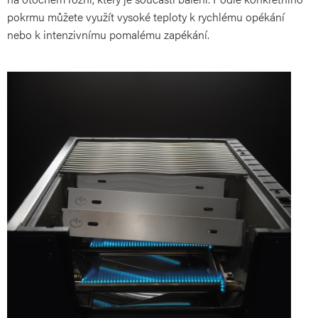
pokrmu můžete využít vysoké teploty k rychlému opékání
nebo k intenzivnímu pomalému zapékání.