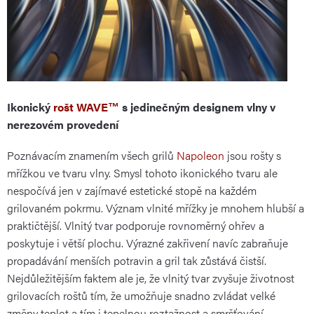
Ikonický
rošt WAVE™
s jedinečným designem vlny v
nerezovém provedení
Poznávacím znamením všech grilů
Napoleon
jsou rošty s
mřížkou ve tvaru vlny. Smysl tohoto ikonického tvaru ale
nespočívá jen v zajímavé estetické stopě na každém
grilovaném pokrmu. Význam vlnité mřížky je mnohem hlubší a
praktičtější. Vlnitý tvar podporuje rovnoměrný ohřev a
poskytuje i větší plochu. Výrazné zakřivení navíc zabraňuje
propadávání menších potravin a gril tak zůstává čistší.
Nejdůležitějším faktem ale je, že vlnitý tvar zvyšuje životnost
grilovacích roštů tím, že umožňuje snadno zvládat velké
změny teplot a tím i tepelnou roztažnost a smršťování