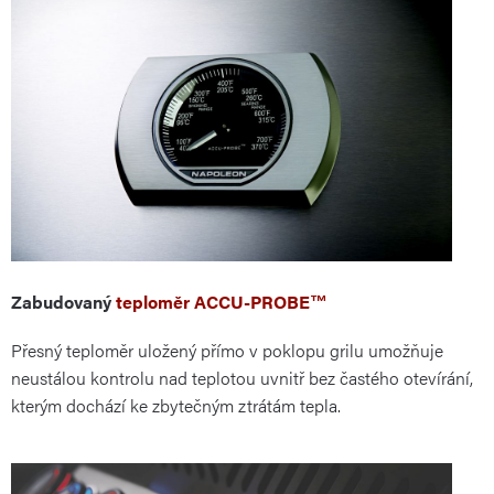
Zabudovaný
teploměr ACCU-PROBE™
Přesný teploměr uložený přímo v poklopu grilu umožňuje
neustálou kontrolu nad teplotou uvnitř bez častého otevírání,
kterým dochází ke zbytečným ztrátám tepla.