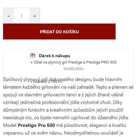
cena:
−
+
PŘIDAT DO KOŠÍKU
+ Obal na plynový gril Prestige a Prestige PRO 500
NAPOLEON
Špičkový plynový gril dokonalého designu bude hlavním
v hodnotě 2 799 Kč
tématem každého grilování na vaší zahradě. Teplo a plamen se
spojují ve slavném grilovacím tanci a z jejich žhavé vášně
vznikají jedinečná profesionální jídla vrcholné chuti. Díky
důmyslným funkcím a kreativním způsobům jejich použití
neexistuje nic, co byste nemohli ugrilovat do úžasného jídla.
Model
Prestige Pro 500
má působivost, eleganci a kvalitu
vepsanou už ve svém názvu. Neodmyslitelnou součástí je