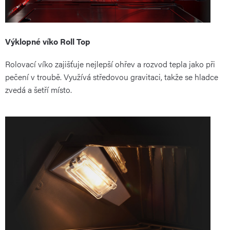
Výklopné víko Roll Top
Rolovací víko zajišťuje nejlepší ohřev a rozvod tepla jako při
pečení v troubě. Využívá středovou gravitaci, takže se hladce
zvedá a šetří místo.