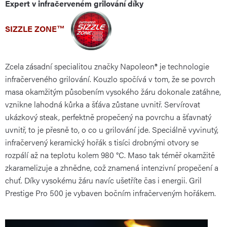
Expert v infračerveném grilování díky
SIZZLE ZONE™
Zcela zásadní specialitou značky Napoleon® je technologie
infračerveného grilování. Kouzlo spočívá v tom, že se povrch
masa okamžitým působením vysokého žáru dokonale zatáhne,
vznikne lahodná kůrka a šťáva zůstane uvnitř. Servírovat
ukázkový steak, perfektně propečený na povrchu a šťavnatý
uvnitř, to je přesně to, o co u grilování jde. Speciálně vyvinutý,
infračervený keramický hořák s tisíci drobnými otvory se
rozpálí až na teplotu kolem 980 °C. Maso tak téměř okamžitě
zkaramelizuje a zhnědne, což znamená intenzivní propečení a
chuť. Díky vysokému žáru navíc ušetříte čas i energii. Gril
Prestige Pro 500 je vybaven bočním infračerveným hořákem.