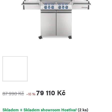
79 110 Kč
87 990 Kč
–10 %
Měrná
Skladem + Skladem showroom Hostivař
(2 ks)