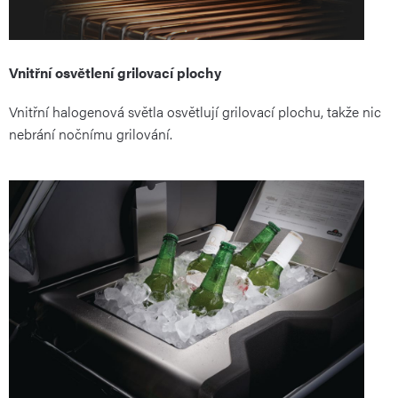
Vnitřní osvětlení grilovací plochy
Vnitřní halogenová světla osvětlují grilovací plochu, takže nic
nebrání nočnímu grilování.