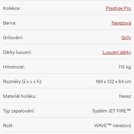
Kolekce
:
Prestige Pro
Barva
:
Nerezová
Grilování
:
Grily
Dárky luxusní
:
Luxusní dárky
Hmotnost
:
115 kg
Rozměry (š x v x h)
:
169 x 132 x 64 cm
Materiál hořáku
:
Nerez
Typ zapalování
:
Systém JET FIRE™
Rošt
:
WAVE™ nerezový