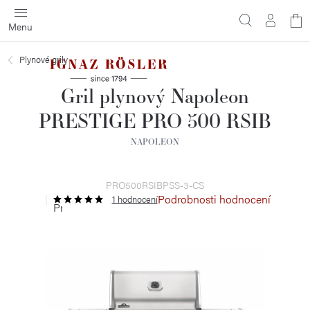
Přejít
N
na
obsah
ko
Plynové grily
Gril plynový Napoleon
PRESTIGE PRO 500 RSIB
NAPOLEON
PRO500RSIBPSS-3-CS
Podrobnosti hodnocení
1 hodnocení
Průměrné
hodnocení
produktu
je
5,0
z
5
hvězdiček.