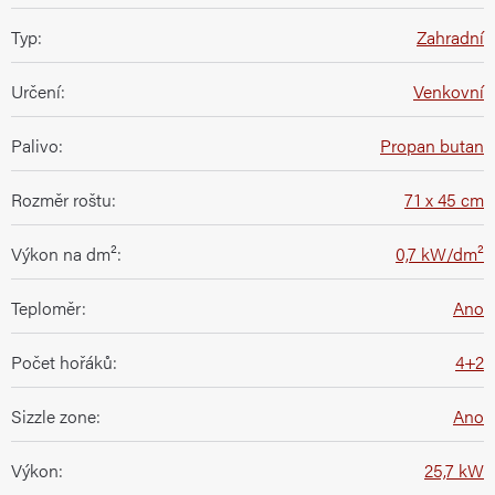
Typ
:
Zahradní
Určení
:
Venkovní
Palivo
:
Propan butan
Rozměr roštu
:
71 x 45 cm
Výkon na dm²
:
0,7 kW/dm²
Teploměr
:
Ano
Počet hořáků
:
4+2
Sizzle zone
:
Ano
Výkon
:
25,7 kW