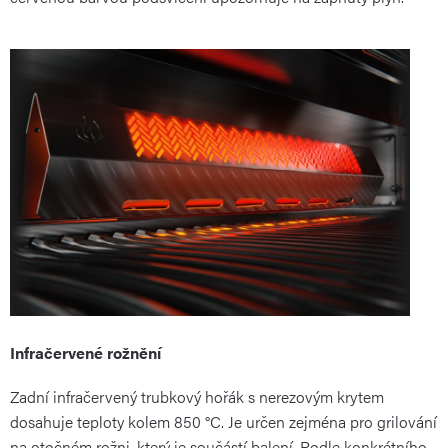
Infračervené rožnění
Zadní infračervený trubkový hořák s nerezovým krytem
dosahuje teploty kolem 850 °C. Je určen zejména pro grilování
na otočném rožni, který je součástí balení. Podle konkrétního