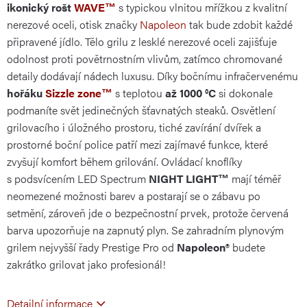
ikonický rošt
WAVE™
s typickou vlnitou mřížkou z kvalitní
nerezové oceli, otisk značky
Napoleon
tak bude zdobit každé
připravené jídlo. Tělo grilu z lesklé nerezové oceli zajišťuje
odolnost proti povětrnostním vlivům, zatímco chromované
detaily dodávají nádech luxusu. Díky bočnímu infračervenému
hořáku
Sizzle zone™
s teplotou
až 1000 °C
si dokonale
podmaníte svět jedinečných šťavnatých steaků. Osvětlení
grilovacího i úložného prostoru, tiché zavírání dvířek a
prostorné boční police patří mezi zajímavé funkce, které
zvyšují komfort během grilování. Ovládací knoflíky
s podsvícením LED Spectrum
NIGHT LIGHT™
mají téměř
neomezené možnosti barev a postarají se o zábavu po
setmění, zároveň jde o bezpečnostní prvek, protože červená
barva upozorňuje na zapnutý plyn. Se zahradním plynovým
grilem nejvyšší řady Prestige Pro od
Napoleon®
budete
zakrátko grilovat jako profesionál!
Detailní informace