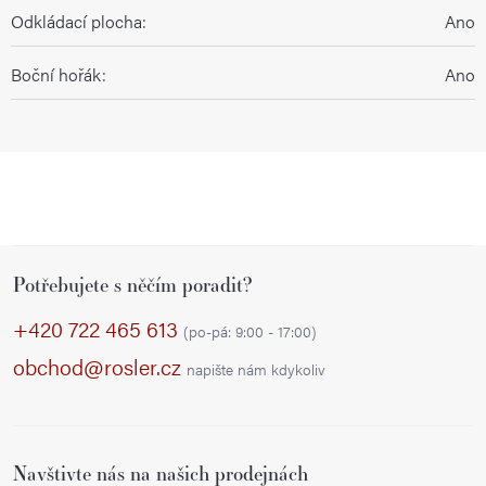
Odkládací plocha
:
Ano
Boční hořák
:
Ano
Z
Potřebujete s něčím poradit?
á
p
+420 722 465 613
(po-pá: 9:00 - 17:00)
a
obchod@rosler.cz
napište nám kdykoliv
t
í
Navštivte nás na našich prodejnách