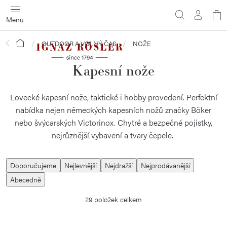
Přejít
N
na
obsah
ko
Domů
OUTDOOR A VOLNÝ ČAS
NOŽE
Kapesní nože
Lovecké kapesní nože, taktické i hobby provedení. Perfektní
nabídka nejen německých kapesních nožů značky Böker
nebo švýcarských Victorinox. Chytré a bezpečné pojistky,
nejrůznější vybavení a tvary čepele.
Ř
Doporučujeme
Nejlevnější
Nejdražší
Nejprodávanější
a
Abecedně
z
29
položek celkem
e
n