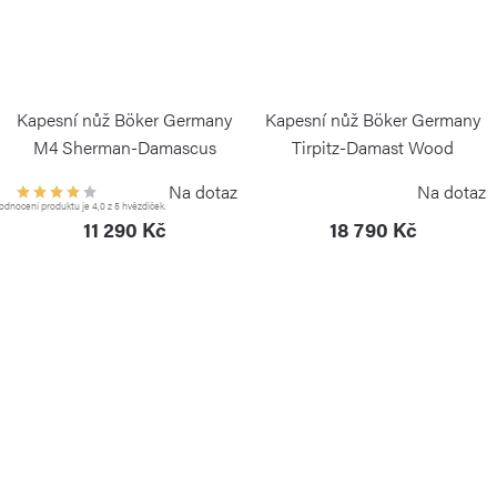
Kapesní nůž Böker Germany
Kapesní nůž Böker Germany
M4 Sherman-Damascus
Tirpitz-Damast Wood
BÖKER SOLINGEN
BÖKER SOLINGEN
Na dotaz
Na dotaz
dnocení produktu je 4,0 z 5 hvězdiček.
11 290 Kč
18 790 Kč