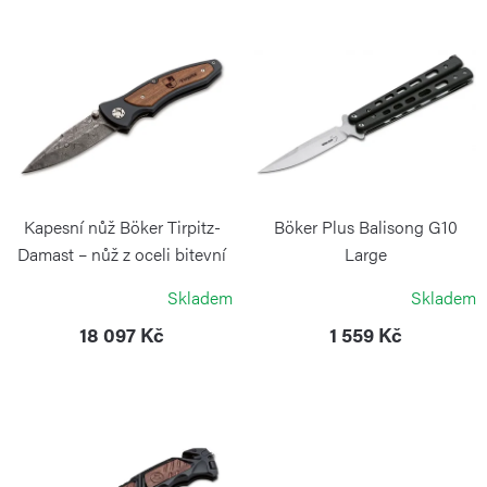
í
V
p
ý
r
p
o
i
d
s
u
p
k
r
Kapesní nůž Böker Tirpitz-
Böker Plus Balisong G10
t
o
Damast – nůž z oceli bitevní
Large
lodi Tirpitz
ů
BÖKER PLUS
d
Skladem
Skladem
BÖKER SOLINGEN
u
18 097 Kč
1 559 Kč
k
t
ů