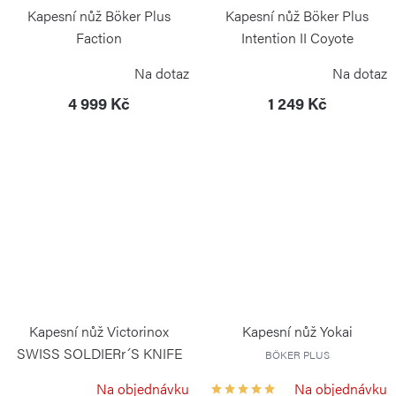
Kapesní nůž Böker Plus
Kapesní nůž Böker Plus
Faction
Intention II Coyote
BÖKER PLUS
BÖKER PLUS
Na dotaz
Na dotaz
4 999 Kč
1 249 Kč
Kapesní nůž Victorinox
Kapesní nůž Yokai
SWISS SOLDIERr´S KNIFE
BÖKER PLUS
stříbrný
Na objednávku
Na objednávku