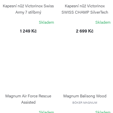
Kapesní nůž Victorinox Swiss
Kapesní nůž Victorinox
Army 7 stříbrný
SWISS CHAMP SilverTech
VICTORINOX
VICTORINOX
Skladem
Skladem
1 249 Kč
2 699 Kč
Magnum Air Force Rescue
Magnum Balisong Wood
Assisted
BÖKER MAGNUM
BÖKER MAGNUM
Skladem
Skladem