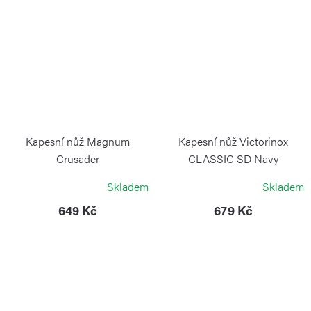
Kapesní nůž Magnum
Kapesní nůž Victorinox
Crusader
CLASSIC SD Navy
Camouflage
BÖKER MAGNUM
Skladem
Skladem
VICTORINOX
649 Kč
679 Kč