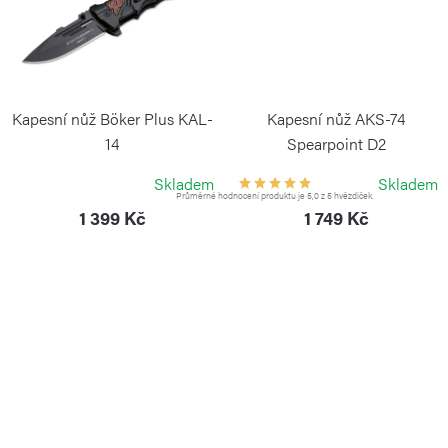
Kapesní nůž Böker Plus KAL-
Kapesní nůž AKS-74
14
Spearpoint D2
BÖKER PLUS
BÖKER PLUS
Skladem
Skladem
Průměrné hodnocení produktu je 5,0 z 5 hvězdiček.
1 399 Kč
1 749 Kč