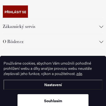
PŘIHLÁSIT SE
Zákaznický servis
O Rösler.cz
Sledujte nás
Používáme cookies, abychom Vám umožnili pohodlné
prohlížení webu a díky analýze provozu webu neustále
zlepšovali jeho funkce, výkon a použitelnost.
zde
.
Nastavení
Copyright 2026
Ignazrosler.cz
. Všechna práva vyhrazena.
Upravit
nastavení cookies
Souhlasím
Vytvořil Shoptet Premium