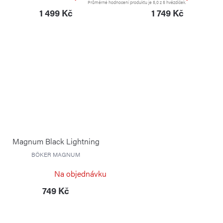
VICTORINOX
Průměrné hodnocení produktu je 5,0 z 5 hvězdiček.
1 499 Kč
1 749 Kč
Magnum Black Lightning
BÖKER MAGNUM
Na objednávku
749 Kč