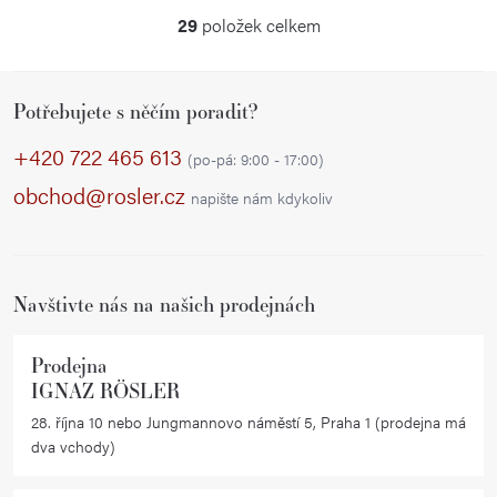
29
položek celkem
O
v
Z
l
Potřebujete s něčím poradit?
á
á
p
d
+420 722 465 613
(po-pá: 9:00 - 17:00)
a
a
obchod@rosler.cz
napište nám kdykoliv
c
t
í
í
p
r
Navštivte nás na našich prodejnách
v
k
Prodejna
y
IGNAZ RÖSLER
v
28. října 10 nebo Jungmannovo náměstí 5, Praha 1 (prodejna má
ý
dva vchody)
p