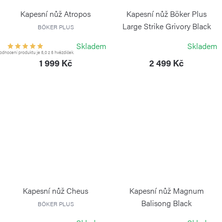
Kapesní nůž Atropos
Kapesní nůž Böker Plus
Large Strike Grivory Black
BÖKER PLUS
BÖKER PLUS
Skladem
Skladem
dnocení produktu je 5,0 z 5 hvězdiček.
1 999 Kč
2 499 Kč
Kapesní nůž Cheus
Kapesní nůž Magnum
Balisong Black
BÖKER PLUS
BÖKER MAGNUM