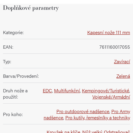
Doplňkové parametry
Kategorie
:
Kapesní nože 111 mm
EAN
:
7611160017055
Typ
:
Zavírací
Barva/Provedení
:
Zelená
Druh nože a
EDC
,
Multifunkční
,
Kempingové/Turistické
,
použití
:
Vojenské/Armádní
Pro outdoorové nadšence
,
Pro Army
Pro koho
:
nadšence
,
Pro kutily, řemeslníky a techniky
Kroužek na klíče
,
Nůž velký
,
Odstraňovač