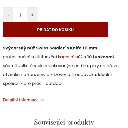
cena:
−
+
PŘIDAT DO KOŠÍKU
Švýcarský nůž Swiss Soldier´s Knife 111 mm
–
profesionální multifunkční
kapesní nůž
s
10 funkcemi
,
včetně velké čepele s vlnkovaným ostřím, pilky na dřevo,
otvíráku na konzervy a křížového šroubováku. Ideální
společník pro práci i outdoor.
Detailní informace
Související produkty