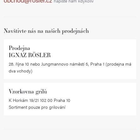
napište nám kdykoliv
t
í
Navštivte nás na našich prodejnách
Prodejna
IGNAZ RÖSLER
28. října 10 nebo Jungmannovo náměstí 5, Praha 1 (prodejna má
dva vchody)
Vzorkovna grilů
K Horkám 19/21 102 00 Praha 10
Sortiment pouze pro grilování