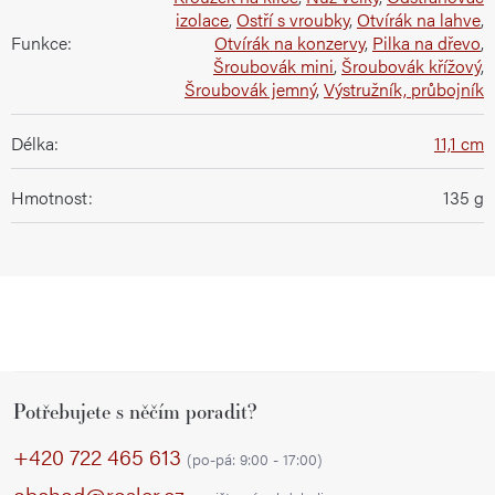
izolace
,
Ostří s vroubky
,
Otvírák na lahve
,
Funkce
:
Otvírák na konzervy
,
Pilka na dřevo
,
Šroubovák mini
,
Šroubovák křížový
,
Šroubovák jemný
,
Výstružník, průbojník
Délka
:
11,1 cm
Hmotnost
:
135 g
Z
Potřebujete s něčím poradit?
á
p
+420 722 465 613
(po-pá: 9:00 - 17:00)
a
obchod@rosler.cz