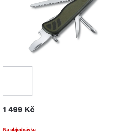
1 499 Kč
Měrná
Na objednávku