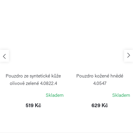
Pouzdro ze syntetické kůže
Pouzdro kožené hnědé
olivově zelené 4.0822.4
4.0547
VICTORINOX
VICTORINOX
Skladem
Skladem
519 Kč
629 Kč