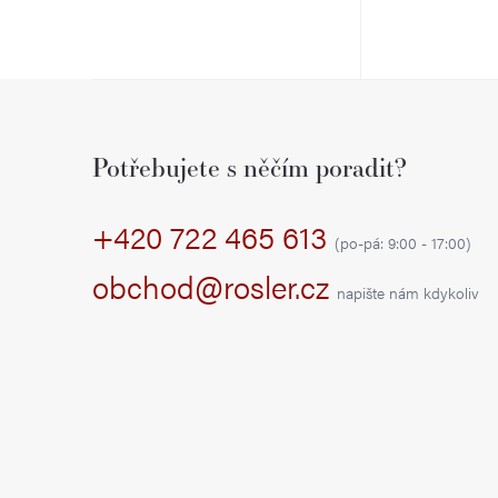
t
k
ů
t
Z
ů
á
Potřebujete s něčím poradit?
p
+420 722 465 613
a
(po-pá: 9:00 - 17:00)
t
obchod@rosler.cz
napište nám kdykoliv
í