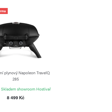
arma
vní plynový Napoleon TravelQ
285
NAPOLEON
 Skladem showroom Hostivař
8 499 Kč