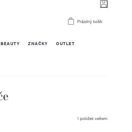
Nákupní
Prázdný košík
košík
BEAUTY
ZNAČKY
OUTLET
če
1
položek celkem