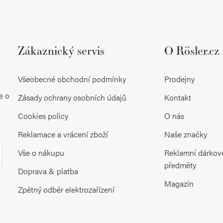
y
v
ý
Zákaznický servis
O Rösler.cz
p
Všeobecné obchodní podmínky
Prodejny
i
e o
Zásady ochrany osobních údajů
Kontakt
s
Cookies policy
O nás
u
Reklamace a vrácení zboží
Naše značky
Vše o nákupu
Reklamní dárkov
předměty
Doprava & platba
Magazín
Zpětný odběr elektrozařízení