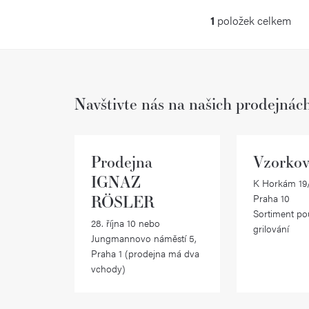
1
položek celkem
O
v
l
Navštivte nás na našich prodejnác
á
d
a
Prodejna
Vzorkov
c
IGNAZ
K Horkám 19/
RÖSLER
Praha 10
í
Sortiment po
28. října 10 nebo
p
grilování
Jungmannovo náměstí 5,
r
Praha 1 (prodejna má dva
vchody)
v
k