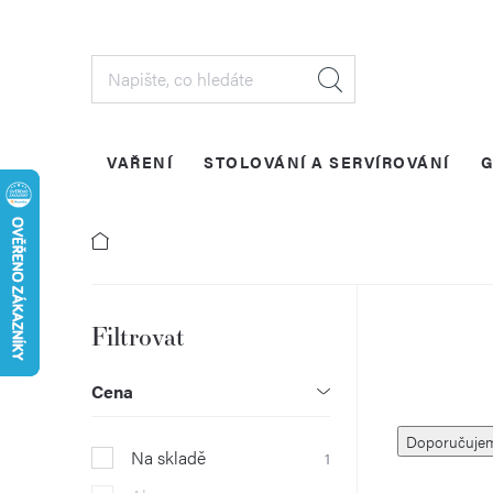
Přejít
na
obsah
VAŘENÍ
STOLOVÁNÍ A SERVÍROVÁNÍ
G
P
o
Cena
Ř
s
Doporučuje
Na skladě
1
a
t