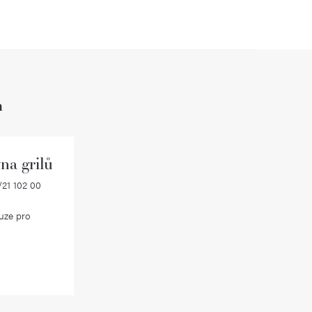
h
na grilů
21 102 00
uze pro