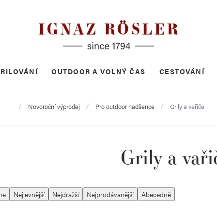
RILOVÁNÍ
OUTDOOR A VOLNÝ ČAS
CESTOVÁNÍ
Domů
Novoroční výprodej
Pro outdoor nadšence
Grily a vařiče
Grily a vaři
me
Nejlevnější
Nejdražší
Nejprodávanější
Abecedně