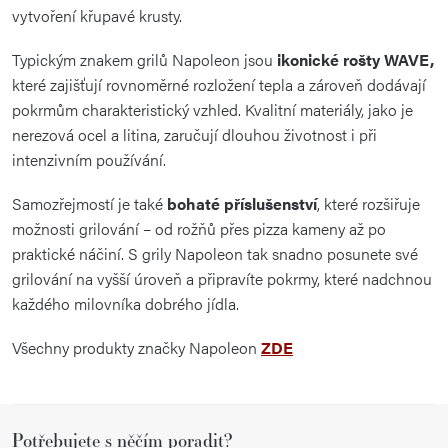
vytvoření křupavé krusty.
Typickým znakem grilů Napoleon jsou
ikonické rošty WAVE,
které zajišťují rovnoměrné rozložení tepla a zároveň dodávají
pokrmům charakteristický vzhled. Kvalitní materiály, jako je
nerezová ocel a litina, zaručují dlouhou životnost i při
intenzivním používání.
Samozřejmostí je také
bohaté příslušenství
, které rozšiřuje
možnosti grilování – od rožňů přes pizza kameny až po
praktické náčiní. S grily Napoleon tak snadno posunete své
grilování na vyšší úroveň a připravíte pokrmy, které nadchnou
každého milovníka dobrého jídla.
Všechny produkty značky Napoleon
ZDE
Z
Potřebujete s něčím poradit?