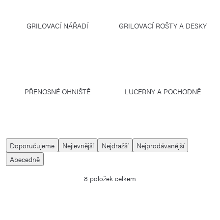
GRILOVACÍ NÁŘADÍ
GRILOVACÍ ROŠTY A DESKY
PŘENOSNÉ OHNIŠTĚ
LUCERNY A POCHODNĚ
Ř
Doporučujeme
Nejlevnější
Nejdražší
Nejprodávanější
a
Abecedně
z
8
položek celkem
e
n
í
V