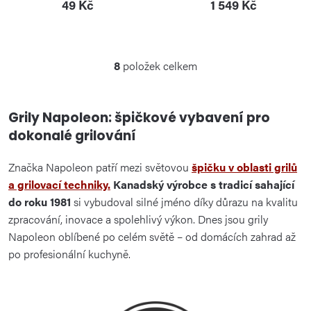
49 Kč
1 549 Kč
8
položek celkem
O
v
l
Grily Napoleon: špičkové vybavení pro
á
dokonalé grilování
d
a
Značka Napoleon patří mezi světovou
špičku v oblasti grilů
c
a grilovací techniky.
Kanadský výrobce s tradicí sahající
í
do roku 1981
si vybudoval silné jméno díky důrazu na kvalitu
p
zpracování, inovace a spolehlivý výkon. Dnes jsou grily
r
Napoleon oblíbené po celém světě – od domácích zahrad až
v
po profesionální kuchyně.
k
y
v