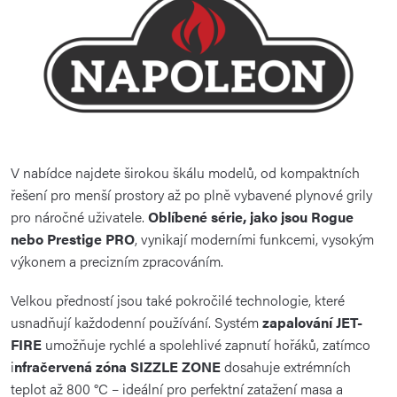
ý
p
i
s
u
V nabídce najdete širokou škálu modelů, od kompaktních
řešení pro menší prostory až po plně vybavené plynové grily
pro náročné uživatele.
Oblíbené série, jako jsou Rogue
nebo Prestige PRO
, vynikají moderními funkcemi, vysokým
výkonem a precizním zpracováním.
Velkou předností jsou také pokročilé technologie, které
usnadňují každodenní používání. Systém
zapalování JET-
FIRE
umožňuje rychlé a spolehlivé zapnutí hořáků, zatímco
i
nfračervená zóna SIZZLE ZONE
dosahuje extrémních
teplot až 800 °C – ideální pro perfektní zatažení masa a