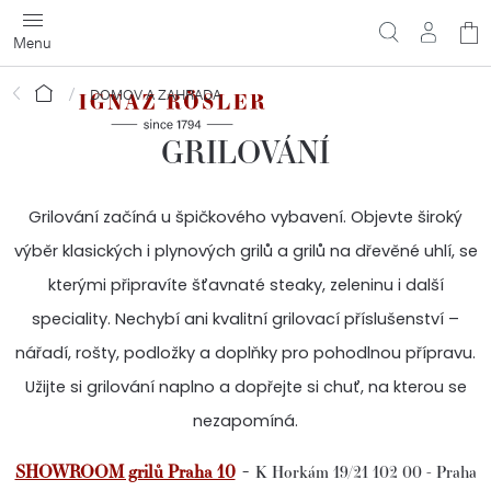
Přejít
N
na
obsah
ko
Domů
DOMOV A ZAHRADA
GRILOVÁNÍ
Grilování začíná u špičkového vybavení. Objevte široký
výběr klasických i plynových grilů a grilů na dřevěné uhlí, se
kterými připravíte šťavnaté steaky, zeleninu i další
speciality. Nechybí ani kvalitní grilovací příslušenství –
nářadí, rošty, podložky a doplňky pro pohodlnou přípravu.
Užijte si grilování naplno a dopřejte si chuť, na kterou se
nezapomíná.
-
SHOWROOM grilů Praha 10
K Horkám 19/21 102 00 - Praha