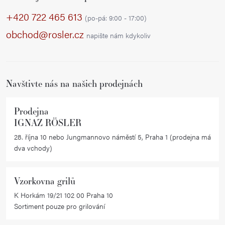
á
p
+420 722 465 613
(po-pá: 9:00 - 17:00)
a
obchod@rosler.cz
napište nám kdykoliv
t
í
Navštivte nás na našich prodejnách
Prodejna
IGNAZ RÖSLER
28. října 10 nebo Jungmannovo náměstí 5, Praha 1 (prodejna má
dva vchody)
Vzorkovna grilů
K Horkám 19/21 102 00 Praha 10
Sortiment pouze pro grilování