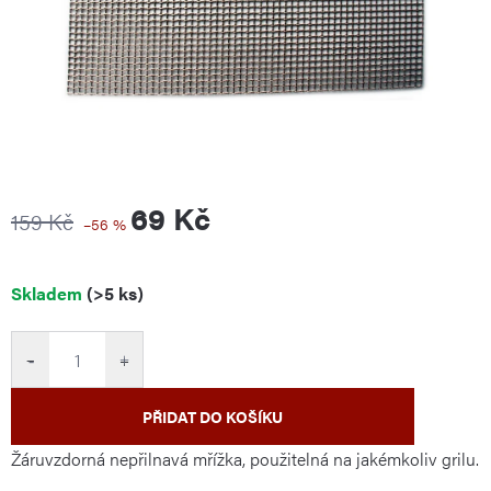
69 Kč
159 Kč
–56 %
Měrná
Skladem
(>5 ks)
cena:
−
+
PŘIDAT DO KOŠÍKU
Žáruvzdorná nepřilnavá mřížka, použitelná na jakémkoliv grilu.