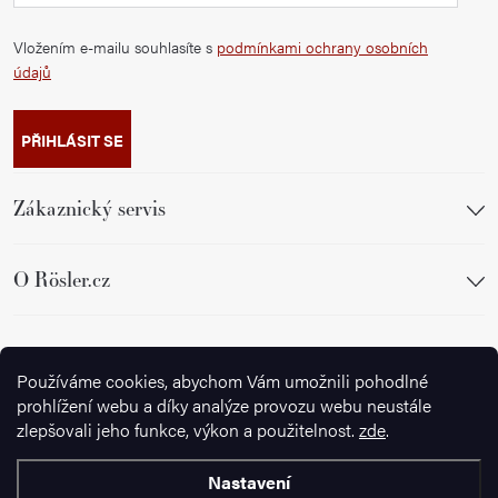
Vložením e-mailu souhlasíte s
podmínkami ochrany osobních
údajů
PŘIHLÁSIT SE
Zákaznický servis
O Rösler.cz
Sledujte nás
Používáme cookies, abychom Vám umožnili pohodlné
prohlížení webu a díky analýze provozu webu neustále
zlepšovali jeho funkce, výkon a použitelnost.
zde
.
Nastavení