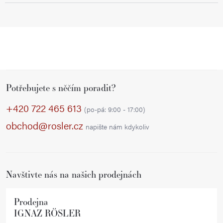
Z
Potřebujete s něčím poradit?
á
p
+420 722 465 613
(po-pá: 9:00 - 17:00)
a
obchod@rosler.cz
napište nám kdykoliv
t
í
Navštivte nás na našich prodejnách
Prodejna
IGNAZ RÖSLER