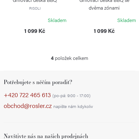
dvěma zónami
RISOLI
RISOLI
Skladem
Skladem
1 099 Kč
1 099 Kč
4
položek celkem
O
v
Z
l
Potřebujete s něčím poradit?
á
á
p
d
+420 722 465 613
(po-pá: 9:00 - 17:00)
a
a
obchod@rosler.cz
napište nám kdykoliv
c
t
í
í
p
r
Navštivte nás na našich prodejnách