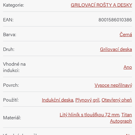
Kategorie
:
GRILOVACÍ ROŠTY A DESKY
EAN
:
8001586010386
Barva
:
Černá
Druh
:
Grilovací deska
Vhodné na
Ano
indukci
:
Povrch
:
Vysoce nepřilnavý
Použití
:
Indukční deska
,
Plynový gril
,
Otevřený oheň
Litý hliník s tloušťkou 7,2 mm
,
Titan
Materiál
:
Autograph