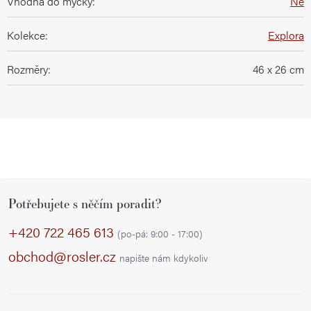
Vhodná do myčky
:
Ne
Kolekce
:
Explora
Rozměry
:
46 x 26 cm
Z
Potřebujete s něčím poradit?
á
p
+420 722 465 613
(po-pá: 9:00 - 17:00)
a
obchod@rosler.cz
napište nám kdykoliv
t
í